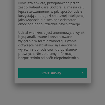
Pomoc
Niniejsza ankieta, przygotowana przez
Aplikacje mobilne
zespół Patient Care Doctoralia, ma na celu
lepsze zrozumienie, w jaki sposób ludzie
Blog dla pacjentów
korzystają z narzędzi sztucznej inteligencji
jako wsparcia dla swojego dobrostanu
Dla profesjonalistów
emocjonalnego i zdrowia psychicznego.
Cennik
Udział w ankiecie jest anonimowy, a wyniki
Dla lekarzy
będą analizowane i prezentowane
wyłącznie w formie zbiorczej. Pytania
Dla placówek medycznych
dotyczące nastolatków są skierowane
Noa Notes
nowość
wyłącznie do rodziców lub opiekunów
Baza wiedzy
prawnych. Nie zbieramy informacji
bezpośrednio od osób niepełnoletnich.
Centrum Pomocy dla Specjalisty
Kontakt
ZnanyLekarz - Strona główna
Start survey
ZnanyLekarz Sp. z o.o.
ul. Kolejowa 5/7
01-217 Warszawa, Polska
NIP: ⁠7010224868