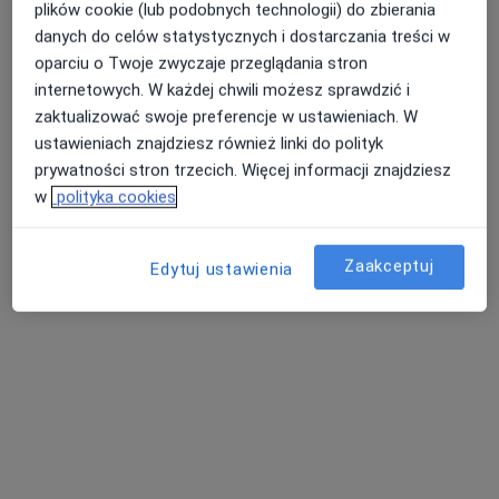
plików cookie (lub podobnych technologii) do zbierania
Poproś o wizytę
danych do celów statystycznych i dostarczania treści w
oparciu o Twoje zwyczaje przeglądania stron
internetowych. W każdej chwili możesz sprawdzić i
zaktualizować swoje preferencje w ustawieniach. W
ustawieniach znajdziesz również linki do polityk
prywatności stron trzecich. Więcej informacji znajdziesz
w
polityka cookies
Zaakceptuj
Edytuj ustawienia
Sabmedicum
400 opinii
Topolska 2, Środa Wielkopolska
•
Mapa
Konsultacja dietetyczna
200 zł
Pokaż więcej usług