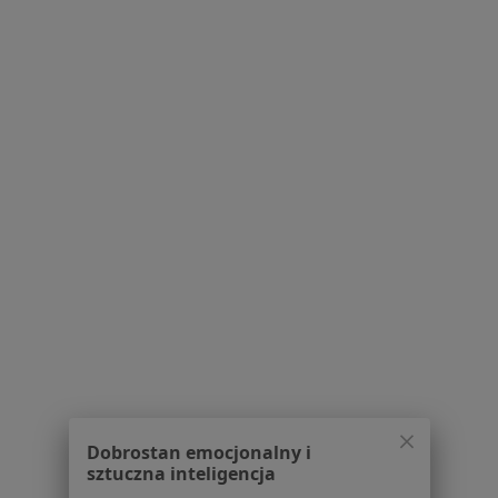
Polityka prywatności profesjonalistów
Polityka prywatności dla profesjonalistów, których
dane pozyskaliśmy samodzielnie
Polityka cookies
Jak działają wyniki wyszukiwania
Dostępność
O nas
Praca
Rekrutujemy!
Partnerzy
Centrum prasowe
Kontakt
Dla pacjentów
Lekarze
Placówki medyczne
Pytania i odpowiedzi
Usługi i zabiegi
Dobrostan emocjonalny i
sztuczna inteligencja
Choroby