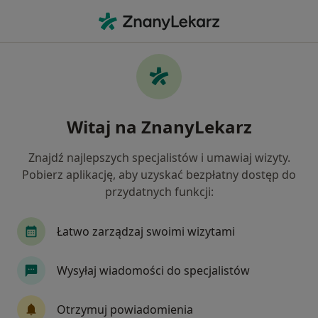
Me
Choroby Układu Krążenia • Środa Wielkopolska, wielkopolskie
Filtry
• 1
Mapa
Choroby układu krążenia specjaliści w
Witaj na ZnanyLekarz
Środzie Wielkopolskiej
Jak działają wyniki wyszukiwania
Znajdź najlepszych specjalistów i umawiaj wizyty.
Pobierz aplikację, aby uzyskać bezpłatny dostęp do
przydatnych funkcji:
Jakiego specjalisty szukasz?
Dietetyk
Alergolog
Endokrynolog
Ka
Łatwo zarządzaj swoimi wizytami
Wysyłaj wiadomości do specjalistów
Otrzymuj powiadomienia