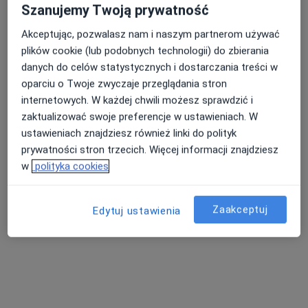
Szanujemy Twoją prywatność
Akceptując, pozwalasz nam i naszym partnerom używać
plików cookie (lub podobnych technologii) do zbierania
danych do celów statystycznych i dostarczania treści w
oparciu o Twoje zwyczaje przeglądania stron
internetowych. W każdej chwili możesz sprawdzić i
zaktualizować swoje preferencje w ustawieniach. W
mgr Małgorzata Maul
ustawieniach znajdziesz również linki do polityk
·
Więcej
Fizjoterapeuta
prywatności stron trzecich. Więcej informacji znajdziesz
w
polityka cookies
Reymonta 1, Luboń
•
Mapa
Gabinet Dobrostan
Konsultacja fizjoterapeutyczna
200 zł
Zaakceptuj
Edytuj ustawienia
Specjalista nie oferuje umawiania online pod tym adresem.
Poproś o wizytę