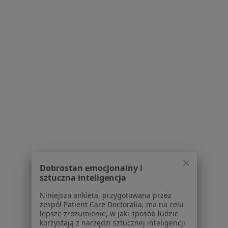
Polityka prywatności profesjonalistów
Polityka prywatności dla profesjonalistów, których
dane pozyskaliśmy samodzielnie
Polityka cookies
Jak działają wyniki wyszukiwania
Dostępność
O nas
Praca
Rekrutujemy!
Partnerzy
Centrum prasowe
Kontakt
Dla pacjentów
Lekarze
Dobrostan emocjonalny i
Placówki medyczne
sztuczna inteligencja
Pytania i odpowiedzi
Niniejsza ankieta, przygotowana przez
Usługi i zabiegi
zespół Patient Care Doctoralia, ma na celu
Choroby
lepsze zrozumienie, w jaki sposób ludzie
korzystają z narzędzi sztucznej inteligencji
Pomoc