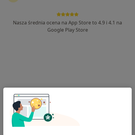
Nasza średnia ocena na App Store to 4.9 i 4.1 na
Google Play Store
Bezpieczne płatności
lek. Barbara Matuszkowiak
·
Więcej
Lekarz rodzinny, Lekarz pierwszego kontaktu
608 opinii
Adres
Online 1
Online 2
Wizyty domowe i porady telefoniczne, Poznań
•
Mapa
Indywidualna Praktyka Lekarska
Konsultacja internistyczna
159 zł
Specjalista nie oferuje umawiania online pod tym adresem.
Poproś o wizytę