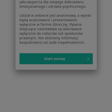
jako wsparcia dla swojego dobrostanu
Aplikacje mobilne
emocjonalnego i zdrowia psychicznego.
Blog dla pacjentów
Udział w ankiecie jest anonimowy, a wyniki
Dla profesjonalistów
będą analizowane i prezentowane
wyłącznie w formie zbiorczej. Pytania
dotyczące nastolatków są skierowane
Cennik
wyłącznie do rodziców lub opiekunów
Dla lekarzy
prawnych. Nie zbieramy informacji
Dla placówek medycznych
bezpośrednio od osób niepełnoletnich.
Noa Notes
nowość
Baza wiedzy
Start survey
Centrum Pomocy dla Specjalisty
Kontakt
ZnanyLekarz - Strona główna
ZnanyLekarz Sp. z o.o.
ul. Kolejowa 5/7
01-217 Warszawa, Polska
NIP: ⁠7010224868
KRS: ⁠0000347997