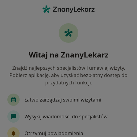
Me
Choroby Układu Krążenia • Luboń, wielkopolskie
Filtry
• 1
Ubezpieczenie
Map
Choroby układu krążenia specjaliści w
Witaj na ZnanyLekarz
Luboniu
Jak działają wyniki wyszukiwania
Znajdź najlepszych specjalistów i umawiaj wizyty.
Pobierz aplikację, aby uzyskać bezpłatny dostęp do
przydatnych funkcji:
Jakiego specjalisty szukasz?
Kardiolog
Lekarz rodzinny
Fizjoterapeuta
Łatwo zarządzaj swoimi wizytami
Wysyłaj wiadomości do specjalistów
Otrzymuj powiadomienia