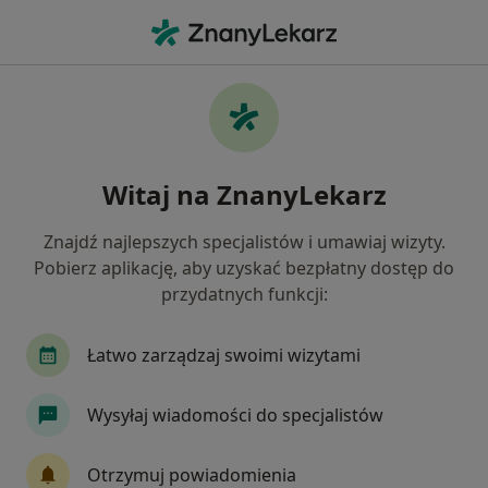
Me
Choroby Tarczycy • Piaseczno, mazowieckie
Filtry
• 1
Ubezpieczenie
Map
Choroby tarczycy specjaliści w Piasecznie
Witaj na ZnanyLekarz
Jak działają wyniki wyszukiwania
Znajdź najlepszych specjalistów i umawiaj wizyty.
Pobierz aplikację, aby uzyskać bezpłatny dostęp do
Jakiego specjalisty szukasz?
przydatnych funkcji:
Dietetyk
Endokrynolog
Radiolog
Gin
Łatwo zarządzaj swoimi wizytami
Wysyłaj wiadomości do specjalistów
Otrzymuj powiadomienia