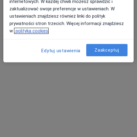
internetowych. W każdej chwili możesz sprawdzić i
Specjalista nie oferuje umawiania online pod tym adresem.
zaktualizować swoje preferencje w ustawieniach. W
ustawieniach znajdziesz również linki do polityk
Poproś o wizytę
prywatności stron trzecich. Więcej informacji znajdziesz
w
polityka cookies
Zaakceptuj
Edytuj ustawienia
Bezpieczne płatności
Józefosław Medical Center Sp. z o.o.
·
Więcej
Dietetyka, Elektroradiologia, Fizjoterapia
324 opinie
Geodetów 41 Józefosław, Piaseczno
•
Mapa
Konsultacja dietetyczna
200 zł