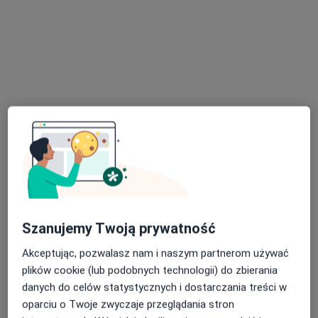
Poproś o wizytę
Ewelina Becmer
·
Więcej
Dietetyk
60 opinii
Szanujemy Twoją prywatność
Adres
Online
Akceptując, pozwalasz nam i naszym partnerom używać
Puławska 27/3, Piaseczno
•
Mapa
plików cookie (lub podobnych technologii) do zbierania
Przestrzeń Introspekcji - Centrum Terapii i Rozwoju
danych do celów statystycznych i dostarczania treści w
oparciu o Twoje zwyczaje przeglądania stron
Konsultacja dietetyczna
od 180 zł