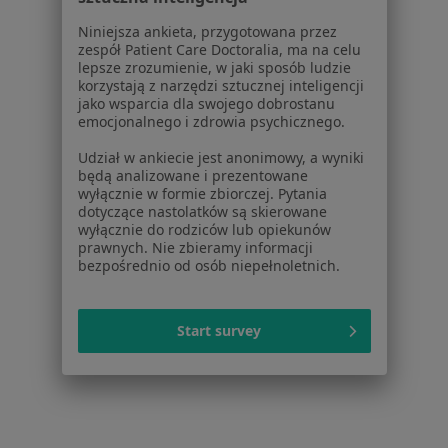
W pobliżu Piaseczna
Niniejsza ankieta, przygotowana przez
zespół Patient Care Doctoralia, ma na celu
Choroby tarczycy w Warszawie
lepsze zrozumienie, w jaki sposób ludzie
korzystają z narzędzi sztucznej inteligencji
Choroby tarczycy w Legionowie
jako wsparcia dla swojego dobrostanu
emocjonalnego i zdrowia psychicznego.
Choroby tarczycy w Wołominie
Udział w ankiecie jest anonimowy, a wyniki
Choroby tarczycy w Grodzisku Mazowieckim
będą analizowane i prezentowane
wyłącznie w formie zbiorczej. Pytania
Choroby tarczycy w Łomiankach
dotyczące nastolatków są skierowane
wyłącznie do rodziców lub opiekunów
Więcej (14)
prawnych. Nie zbieramy informacji
Więcej w kategorii: W pobliżu Piaseczna
bezpośrednio od osób niepełnoletnich.
Schorzenia w Piasecznie
Start survey
Choroby układu oddechowego w Piasecznie
Nadciśnienie tętnicze w Piasecznie
Choroby układu moczowego w Piasecznie
Zaburzenia rytmu serca w Piasecznie