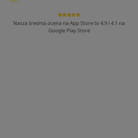
Nasza średnia ocena na App Store to 4.9 i 4.1 na
Bezpieczne płatności
Google Play Store
mgr Maja Zawacka
·
Więcej
Dietetyk
29 opinii
Adres 1
Adres 2
Adres 3
Geodetów 41 Józefosław, Piaseczno
•
Mapa
Józefosław Medical Center Sp. z o.o.
Konsultacja dietetyczna
200 zł
Specjalista nie oferuje umawiania online pod tym adresem.
Poproś o wizytę