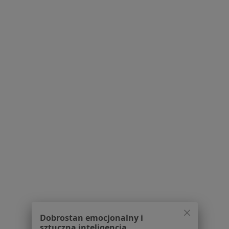
mgr Eliza Jurkowska
·
Więcej
Dietetyk
6 opinii
Nowa 4A, Stara Iwiczna
•
Mapa
Centrum Medyczne LUX MED Stara Iwiczna - Nowa 4A
Konsultacja dietetyczna
Brak ceny
Specjalista nie oferuje umawiania online pod tym adresem.
Poproś o wizytę
1
2
Dobrostan emocjonalny i
Powiązane wyszukiwania
sztuczna inteligencja