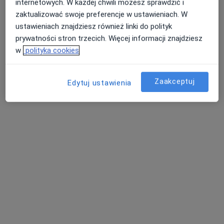
internetowych. W każdej chwili możesz sprawdzić i
zaktualizować swoje preferencje w ustawieniach. W
ustawieniach znajdziesz również linki do polityk
prywatności stron trzecich. Więcej informacji znajdziesz
w
polityka cookies
Zaakceptuj
Edytuj ustawienia
lek. Mikołaj Matysek
·
Więcej
W trakcie specjalizacji (Radiolog)
15 opinii
Adres 1
Adres 2
Adres 3
Kazimierza Jagiellończyka 13, Mielec
•
Mapa
Centrum Medyczne LUX MED Mielec - Jagiellończyka 13
USG piersi
od 279 zł
Specjalista nie oferuje umawiania online pod tym adresem.