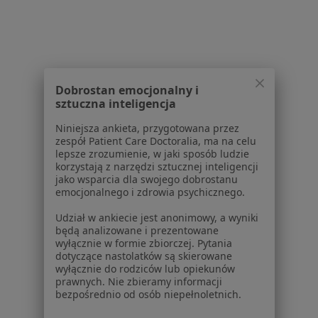
Schorzenia w Mielcu
Cukrzyca w Mielcu
Udar mózgu w Mielcu
Bóle głowy w Mielcu
Dobrostan emocjonalny i
Bóle kręgosłupa w Mielcu
sztuczna inteligencja
Nadciśnienie w Mielcu
Niniejsza ankieta, przygotowana przez
zespół Patient Care Doctoralia, ma na celu
Więcej (15)
lepsze zrozumienie, w jaki sposób ludzie
korzystają z narzędzi sztucznej inteligencji
Więcej w kategorii: Schorzenia w Mielcu
jako wsparcia dla swojego dobrostanu
emocjonalnego i zdrowia psychicznego.
Strona Główna
Choroby
Choroby Tarczycy
Zmień miasto
Udział w ankiecie jest anonimowy, a wyniki
będą analizowane i prezentowane
Mielec
Zmień miasto
wyłącznie w formie zbiorczej. Pytania
dotyczące nastolatków są skierowane
wyłącznie do rodziców lub opiekunów
prawnych. Nie zbieramy informacji
bezpośrednio od osób niepełnoletnich.