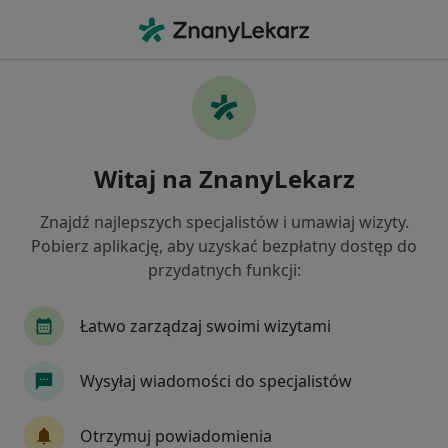
Me
Choroby Tarczycy • Mielec, podkarpackie
Filtry
• 1
Mapa
Choroby tarczycy specjaliści w Mielcu
Witaj na ZnanyLekarz
Jak działają wyniki wyszukiwania
Znajdź najlepszych specjalistów i umawiaj wizyty.
Pobierz aplikację, aby uzyskać bezpłatny dostęp do
Jakiego specjalisty szukasz?
przydatnych funkcji:
Radiolog
Chirurg
Dietetyk
Internista
Łatwo zarządzaj swoimi wizytami
Wysyłaj wiadomości do specjalistów
Otrzymuj powiadomienia