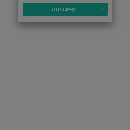
Serwis
Start survey
Regulamin
Polityka prywatności pacjentów
Polityka prywatności profesjonalistów
Polityka prywatności dla profesjonalistów, których
dane pozyskaliśmy samodzielnie
Polityka cookies
Jak działają wyniki wyszukiwania
Dostępność
O nas
Praca
Rekrutujemy!
Partnerzy
Centrum prasowe
Kontakt
Dla pacjentów
Lekarze