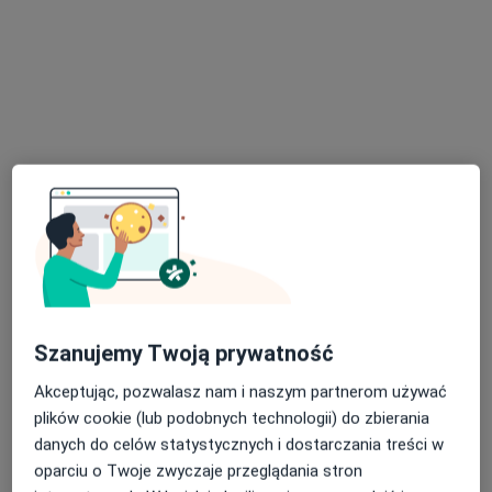
mgr Justyna Rać
·
Więcej
Psycholog, Psychoterapeuta certyfikowany
176 opinii
Adres
Online
Stefana Batorego 13, Mielec
•
Mapa
HEALIO Instytut Psychoterapii Justyna Rać
Szanujemy Twoją prywatność
Konsultacja psychologiczna
250 zł
Akceptując, pozwalasz nam i naszym partnerom używać
Specjalista nie oferuje umawiania online pod tym adresem.
plików cookie (lub podobnych technologii) do zbierania
danych do celów statystycznych i dostarczania treści w
Poproś o wizytę
oparciu o Twoje zwyczaje przeglądania stron