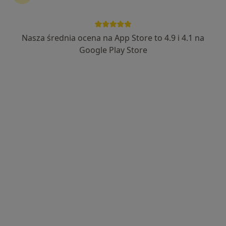
Nasza średnia ocena na App Store to 4.9 i 4.1 na
Justyna Skocz
Google Play Store
·
Więcej
Dietetyk
8 opinii
Adres
Online
Rynek 1, Mielec
•
Mapa
Centrum Dietetyczne Naturhouse Mielec
Konsultacja dietetyka (wizyta kontrolna)
170 zł
Specjalista nie oferuje umawiania online pod tym adresem.
Poproś o wizytę