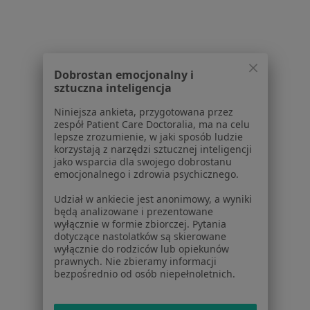
Dostępność
O nas
Praca
Rekrutujemy!
Partnerzy
Dobrostan emocjonalny i
Centrum prasowe
sztuczna inteligencja
Kontakt
Niniejsza ankieta, przygotowana przez
Dla pacjentów
zespół Patient Care Doctoralia, ma na celu
lepsze zrozumienie, w jaki sposób ludzie
korzystają z narzędzi sztucznej inteligencji
Lekarze
jako wsparcia dla swojego dobrostanu
Placówki medyczne
emocjonalnego i zdrowia psychicznego.
Pytania i odpowiedzi
Udział w ankiecie jest anonimowy, a wyniki
Usługi i zabiegi
będą analizowane i prezentowane
Choroby
wyłącznie w formie zbiorczej. Pytania
Pomoc
dotyczące nastolatków są skierowane
wyłącznie do rodziców lub opiekunów
Aplikacje mobilne
prawnych. Nie zbieramy informacji
Blog dla pacjentów
bezpośrednio od osób niepełnoletnich.
Dla profesjonalistów