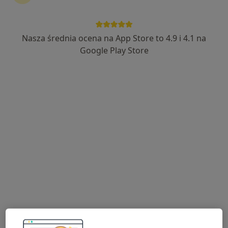
Nasza średnia ocena na App Store to 4.9 i 4.1 na
lek. Joanna Klein
Google Play Store
·
Więcej
Ginekolog
728 opinii
Katowicka 16, Rumia
•
Mapa
Panaceum Sp. z o.o. NZOZ Poradnia Medycyny Rodzinnej
Konsultacja ginekologiczna
300 zł
Specjalista nie oferuje umawiania online pod tym adresem.
Poproś o wizytę