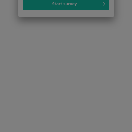
Start survey
Cennik
Dla lekarzy
Dla placówek medycznych
Noa Notes
nowość
Baza wiedzy
Centrum Pomocy dla Specjalisty
Kontakt
ZnanyLekarz - Strona główna
ZnanyLekarz Sp. z o.o.
ul. Kolejowa 5/7
01-217 Warszawa, Polska
NIP: ⁠7010224868
KRS: ⁠0000347997
REGON: ⁠142276657
Sąd Rejonowy dla m.st. Warszawy w Warszawie XII
Wydział Gospodarczy KRS