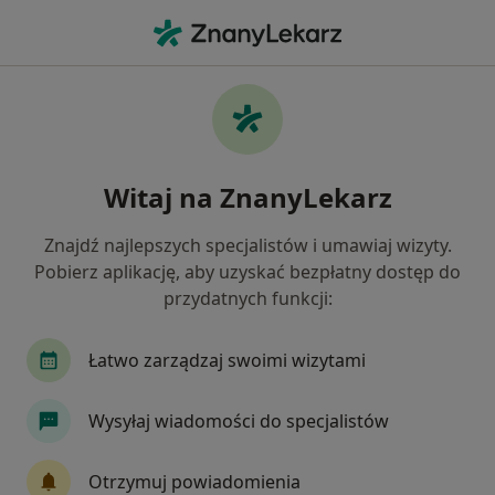
Me
Choroby Przenoszone Drogą Płciową • Rumia, pomorskie
Filtry
• 1
Ubezpieczenie
Map
Choroby przenoszone drogą płciową
Witaj na ZnanyLekarz
specjaliści w Rumi
Jak działają wyniki wyszukiwania
Znajdź najlepszych specjalistów i umawiaj wizyty.
Pobierz aplikację, aby uzyskać bezpłatny dostęp do
przydatnych funkcji:
Jakiego specjalisty szukasz?
Dermatolog
Ginekolog
Ortopeda
Ped
Łatwo zarządzaj swoimi wizytami
Wysyłaj wiadomości do specjalistów
Otrzymuj powiadomienia