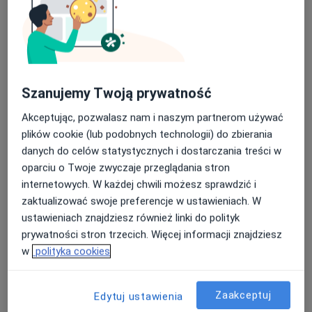
lek. Jowita Joanna Hrycyna
·
Więcej
Ginekolog
Szanujemy Twoją prywatność
102 opinie
Akceptując, pozwalasz nam i naszym partnerom używać
Krakowska 18/7, Rumia
•
Mapa
plików cookie (lub podobnych technologii) do zbierania
Indywidualna Praktyka Lekarska - Jowita Joanna Hrycyna
danych do celów statystycznych i dostarczania treści w
Konsultacja ginekologiczna
od 300 zł
oparciu o Twoje zwyczaje przeglądania stron
Specjalista nie oferuje umawiania online pod tym adresem.
internetowych. W każdej chwili możesz sprawdzić i
zaktualizować swoje preferencje w ustawieniach. W
Poproś o wizytę
ustawieniach znajdziesz również linki do polityk
prywatności stron trzecich. Więcej informacji znajdziesz
w
polityka cookies
Zaakceptuj
Edytuj ustawienia