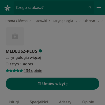
Me
Czego szukasz?
Strona Główna
Placówki
Laryngologia
Olsztyn
Zmień miasto
Zmie
MEDEUSZ-PLUS
Laryngologia
więcej
Olsztyn
1 adres
134 opinie
Umów wizytę
Usługi
Specjaliści
Adresy
Opinie