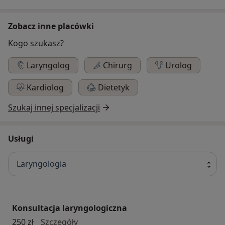
Zobacz inne placówki
Kogo szukasz?
Laryngolog
Chirurg
Urolog
Kardiolog
Dietetyk
Szukaj innej specjalizacji
Usługi
Laryngologia
Konsultacja laryngologiczna
konsultacja laryngologiczna
250 zł
Szczegóły