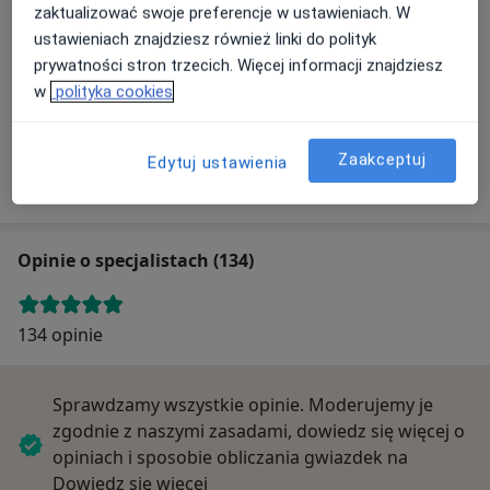
zaktualizować swoje preferencje w ustawieniach. W
ustawieniach znajdziesz również linki do polityk
Powiększ mapę
prywatności stron trzecich. Więcej informacji znajdziesz
w
polityka cookies
MEDEUSZ-PLUS
Zaakceptuj
Edytuj ustawienia
Księdza Wacława Osińskiego 9, 10-010 Olsztyn
Opinie o specjalistach (134)
134 opinie
Sprawdzamy wszystkie opinie. Moderujemy je
zgodnie z naszymi zasadami, dowiedz się więcej o
opiniach i sposobie obliczania gwiazdek na
Dowiedz się więcej o opiniach
Dowiedz się więcej