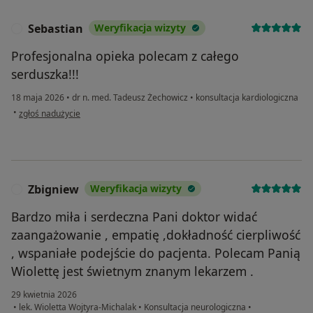
Sebastian
Weryfikacja wizyty
S
Profesjonalna opieka polecam z całego
serduszka!!!
18 maja 2026
•
dr n. med. Tadeusz Żechowicz
•
konsultacja kardiologiczna
w opinii użytkownika Sebastian
•
zgłoś nadużycie
Zbigniew
Weryfikacja wizyty
Z
Bardzo miła i serdeczna Pani doktor widać
zaangażowanie , empatię ,dokładność cierpliwość
, wspaniałe podejście do pacjenta. Polecam Panią
Wiolettę jest świetnym znanym lekarzem .
29 kwietnia 2026
•
lek. Wioletta Wojtyra-Michalak
•
Konsultacja neurologiczna
•