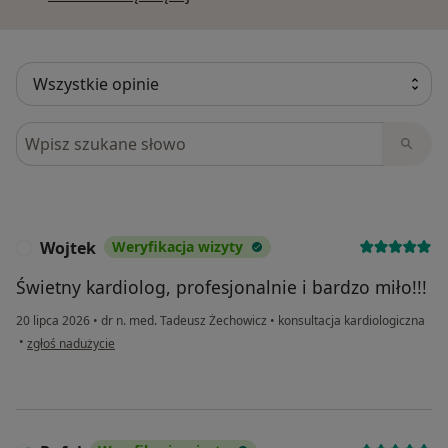
Szukaj w opiniach
Wojtek
Weryfikacja wizyty
W
Świetny kardiolog, profesjonalnie i bardzo miło!!!
20 lipca 2026
•
dr n. med. Tadeusz Żechowicz
•
konsultacja kardiologiczna
w opinii użytkownika Wojtek
•
zgłoś nadużycie