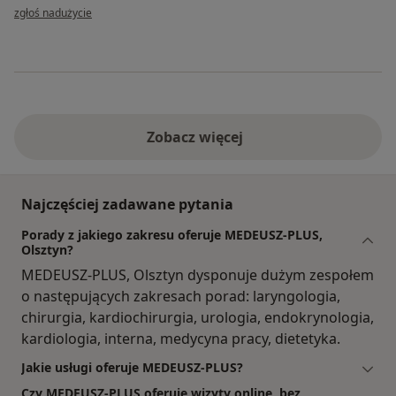
w opinii użytkownika Zbigniew
zgłoś nadużycie
Zobacz więcej
Najczęściej zadawane pytania
Porady z jakiego zakresu oferuje MEDEUSZ-PLUS,
Olsztyn?
MEDEUSZ-PLUS, Olsztyn dysponuje dużym zespołem
o następujących zakresach porad: laryngologia,
chirurgia, kardiochirurgia, urologia, endokrynologia,
kardiologia, interna, medycyna pracy, dietetyka.
Jakie usługi oferuje MEDEUSZ-PLUS?
Czy MEDEUSZ-PLUS oferuje wizyty online, bez