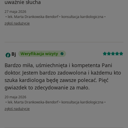
uważnie słucha
27 maja 2026
•
lek. Marta Drankowska-Bendorf
•
konsultacja kardiologiczna
•
w opinii użytkownika Natalia
zgłoś nadużycie
Bj
Weryfikacja wizyty
B
Bardzo miła, uśmiechnięta i kompetenta Pani
doktor. Jestem bardzo zadowolona i każdemu kto
szuka kardiologa będę zawsze polecać. Pięć
gwiazdek to zdecydowanie za mało.
20 maja 2026
•
lek. Marta Drankowska-Bendorf
•
konsultacja kardiologiczna
•
w opinii użytkownika Bj
zgłoś nadużycie