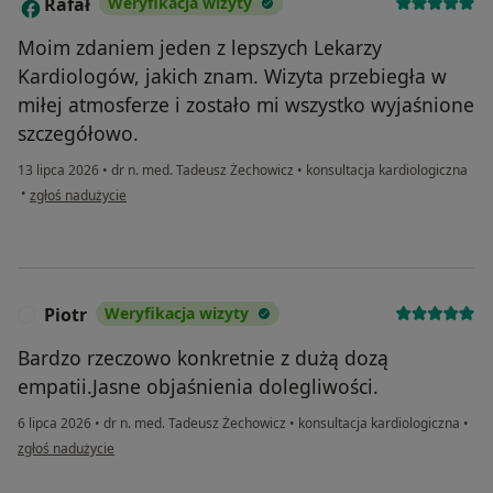
Rafał
Weryfikacja wizyty
R
Moim zdaniem jeden z lepszych Lekarzy
Kardiologów, jakich znam. Wizyta przebiegła w
miłej atmosferze i zostało mi wszystko wyjaśnione
szczegółowo.
13 lipca 2026
•
dr n. med. Tadeusz Żechowicz
•
konsultacja kardiologiczna
w opinii użytkownika Rafał
•
zgłoś nadużycie
Piotr
Weryfikacja wizyty
P
Bardzo rzeczowo konkretnie z dużą dozą
empatii.Jasne objaśnienia dolegliwości.
6 lipca 2026
•
dr n. med. Tadeusz Żechowicz
•
konsultacja kardiologiczna
•
w opinii użytkownika Piotr
zgłoś nadużycie