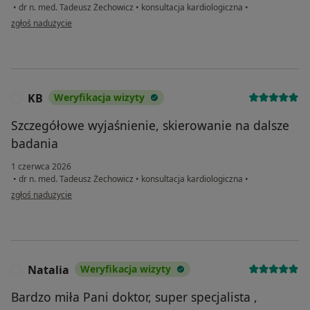
•
dr n. med. Tadeusz Żechowicz
•
konsultacja kardiologiczna
•
w opinii użytkownika JKB
zgłoś nadużycie
KB
Weryfikacja wizyty
K
Szczegółowe wyjaśnienie, skierowanie na dalsze
badania
1 czerwca 2026
•
dr n. med. Tadeusz Żechowicz
•
konsultacja kardiologiczna
•
w opinii użytkownika KB
zgłoś nadużycie
Natalia
Weryfikacja wizyty
N
Bardzo miła Pani doktor, super specjalista ,