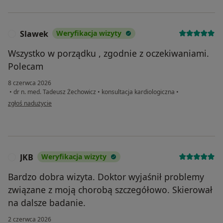
Slawek
Weryfikacja wizyty
S
Wszystko w porządku , zgodnie z oczekiwaniami.
Polecam
8 czerwca 2026
•
dr n. med. Tadeusz Żechowicz
•
konsultacja kardiologiczna
•
w opinii użytkownika Slawek
zgłoś nadużycie
JKB
Weryfikacja wizyty
J
Bardzo dobra wizyta. Doktor wyjaśnił problemy
związane z moją chorobą szczegółowo. Skierował
na dalsze badanie.
2 czerwca 2026