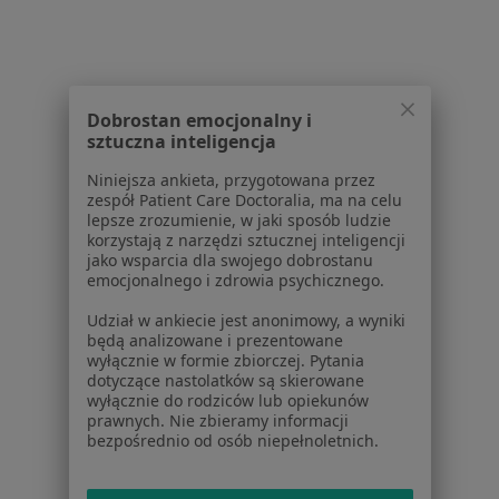
Dla pacjentów
Lekarze
Placówki medyczne
Dobrostan emocjonalny i
Pytania i odpowiedzi
sztuczna inteligencja
Usługi i zabiegi
Choroby
Niniejsza ankieta, przygotowana przez
Pomoc
zespół Patient Care Doctoralia, ma na celu
lepsze zrozumienie, w jaki sposób ludzie
Aplikacje mobilne
korzystają z narzędzi sztucznej inteligencji
Blog dla pacjentów
jako wsparcia dla swojego dobrostanu
emocjonalnego i zdrowia psychicznego.
Dla profesjonalistów
Udział w ankiecie jest anonimowy, a wyniki
Cennik
będą analizowane i prezentowane
wyłącznie w formie zbiorczej. Pytania
Dla lekarzy
dotyczące nastolatków są skierowane
Dla placówek medycznych
wyłącznie do rodziców lub opiekunów
Noa Notes
nowość
prawnych. Nie zbieramy informacji
bezpośrednio od osób niepełnoletnich.
Baza wiedzy
Centrum Pomocy dla Specjalisty