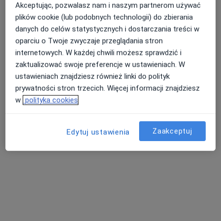
Akceptując, pozwalasz nam i naszym partnerom używać
plików cookie (lub podobnych technologii) do zbierania
danych do celów statystycznych i dostarczania treści w
oparciu o Twoje zwyczaje przeglądania stron
internetowych. W każdej chwili możesz sprawdzić i
zaktualizować swoje preferencje w ustawieniach. W
ustawieniach znajdziesz również linki do polityk
prywatności stron trzecich. Więcej informacji znajdziesz
CENTRUM MEDYCZNE GAVITA
w
polityka cookies
·
Więcej
Chirurgia, Endokrynologia, Fizjoterapia
810 opinii
Zaakceptuj
Edytuj ustawienia
Mikołowska 38, Mysłowice
•
Mapa
Konsultacja ortopedyczna
od 170 zł
Pokaż więcej usług
lek. Tadeusz Nejman
dr n. med. Marcin
dr n. med. Grzegorz
neurochirurg
Syzdół
Cwynar