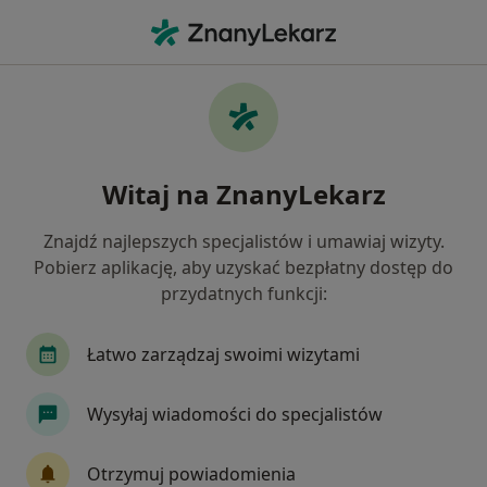
Me
Choroby Nerek • Mysłowice, śląskie
Filtry
• 1
Ubezpieczenie
Map
Choroby nerek specjaliści w Mysłowicach
Witaj na ZnanyLekarz
Jak działają wyniki wyszukiwania
Znajdź najlepszych specjalistów i umawiaj wizyty.
Pobierz aplikację, aby uzyskać bezpłatny dostęp do
Jakiego specjalisty szukasz?
przydatnych funkcji:
Urolog
Laryngolog
Nefrolog
Pediatr
Łatwo zarządzaj swoimi wizytami
Wysyłaj wiadomości do specjalistów
Otrzymuj powiadomienia