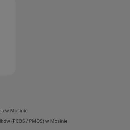
Pon,
Wt,
Śr,
10 Sie
11 Sie
12 Sie
ia w Mosinie
jników (PCOS / PMOS) w Mosinie