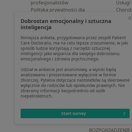
profesjonalistów
Usługi 
Polityka prywatności dla
Choro
profesjonalistów, których dane
Pomoc
Dobrostan emocjonalny i sztuczna
pozyskaliśmy samodzielnie
Aplika
inteligencja
Polityka cookies
Blog d
Niniejsza ankieta, przygotowana przez zespół Patient
Jak działają wyniki wyszukiwania
Care Doctoralia, ma na celu lepsze zrozumienie, w jaki
Dostępność
sposób ludzie korzystają z narzędzi sztucznej
O nas
inteligencji jako wsparcia dla swojego dobrostanu
emocjonalnego i zdrowia psychicznego.
Praca
Rekrutujemy!
Partnerzy
Udział w ankiecie jest anonimowy, a wyniki będą
Centrum prasowe
analizowane i prezentowane wyłącznie w formie
zbiorczej. Pytania dotyczące nastolatków są skierowane
Kontakt
wyłącznie do rodziców lub opiekunów prawnych. Nie
zbieramy informacji bezpośrednio od osób
niepełnoletnich.
otwiera się w now
otwiera s
o
Polska
,
Türkiye
,
España
,
Start survey
ROZPORZĄDZENIE (UE