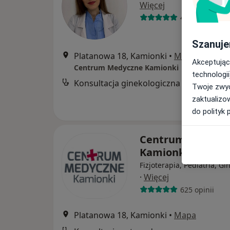
Więcej
47 opinii
Szanuje
Platanowa 18, Kamionki
•
Mapa
Akceptując
Centrum Medyczne Kamionki
technologii
Konsultacja ginekologiczna
Twoje zwyc
zaktualizo
do polityk 
Centrum Medycz
Kamionki
Fizjoterapia, Pediatria, Gi
·
Więcej
625 opinii
Platanowa 18, Kamionki
•
Mapa