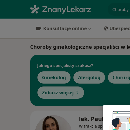
specjaliz
Konsultacje online
Ubezpiec
Choroby ginekologiczne specjaliści w 
Jakiego specjalisty szukasz?
Ginekolog
Alergolog
Chirur
Zobacz więcej
lek. Paulina Corne
W trakcie specjalizacji (Gi