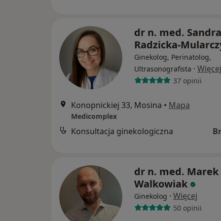
dr n. med. Sandr
Radzicka-Mularcz
Ginekolog, Perinatolog,
·
Więce
Ultrasonografista
37 opinii
Konopnickiej 33, Mosina
•
Mapa
Medicomplex
Konsultacja ginekologiczna
B
dr n. med. Marek
Walkowiak
·
Więcej
Ginekolog
50 opinii