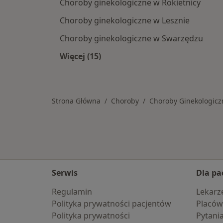
Choroby ginekologiczne w Rokietnicy
Choroby ginekologiczne w Lesznie
Choroby ginekologiczne w Swarzędzu
Więcej (15)
Więcej w kategorii: W pobliżu Mosin
Strona Główna
Choroby
Choroby Ginekologicz
Serwis
Dla pa
Regulamin
Lekarz
Polityka prywatności pacjentów
Placów
Polityka prywatności
Pytani