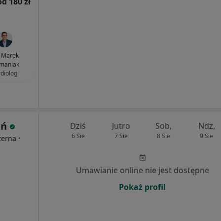
od 180 zł
. Marek
maniak
rdiolog
ań
Dziś
Jutro
Sob,
Ndz,
6 Sie
7 Sie
8 Sie
9 Sie
·
terna
Umawianie online nie jest dostępne
Pokaż profil