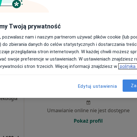
Umawianie online nie jest dostępne
Poproś o wizytę
my Twoją prywatność
, pozwalasz nam i naszym partnerom używać plików cookie (lub p
) do zbierania danych do celów statystycznych i dostarczania treśc
od 200 zł
zaje przeglądania stron internetowych. W każdej chwili możesz spr
wać swoje preferencje w ustawieniach. W ustawieniach znajdziesz ró
prywatności stron trzecich. Więcej informacji znajdziesz w
polityka
ne
Dziś
Jutro
Sob,
Ndz,
Za
Edytuj ustawienia
6 Sie
7 Sie
8 Sie
9 Sie
nekologia
Umawianie online nie jest dostępne
Pokaż profil