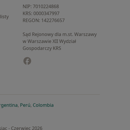
NIP: ⁠7010224868
KRS: ⁠0000347997
isty
REGON: ⁠142276657
Sąd Rejonowy dla m.st. Warszawy
w Warszawie XII Wydział
Gospodarczy KRS
Facebook
otwiera się w nowej karcie
cie
owej karcie
ię w nowej karcie
iera się w nowej karcie
otwiera się w nowej karcie
otwiera się w nowej karcie
otwiera się w nowej karcie
rgentina
,
Perú
,
Colombia
iąc - Czerwiec 2026