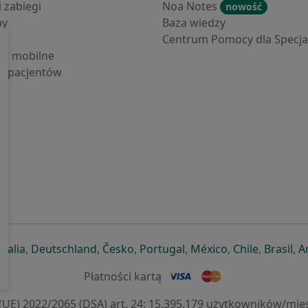
i zabiegi
Noa Notes
nowość
by
Baza wiedzy
Centrum Pomocy dla Specjal
cje mobilne
la pacjentów
ej karcie
ię w nowej karcie
twiera się w nowej karcie
otwiera się w nowej karcie
otwiera się w nowej karcie
otwiera się w nowej karcie
otwiera się w nowej kar
otwiera się w n
otwiera s
otw
Italia
,
Deutschland
,
Česko
,
Portugal
,
México
,
Chile
,
Brasil
,
A
Płatności kartą
) 2022/2065 (DSA) art. 24: 15.395.179 użytkowników/mies