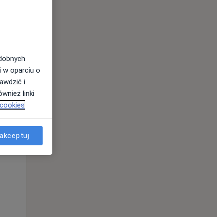
odobnych
i w oparciu o
awdzić i
wnież linki
 cookies
Pon,
Wt,
Śr,
akceptuj
10 Sie
11 Sie
12 Sie