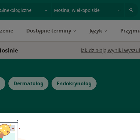
acja, badanie lub nazwisko
miasto lub dzielnica
zenie
Dostępne terminy
Język
Przyjmu
Mosinie
Jak działają wyniki wysz
g
Dermatolog
Endokrynolog
tti
Dziś
Jutro
Sob,
Ndz,
6 Sie
7 Sie
8 Sie
9 Sie
·
nekolog)