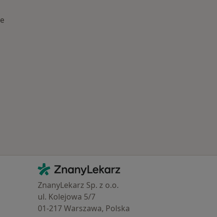
ie
 Schorzenia w Mosinie
Kontakt
ZnanyLekarz - Strona główna
ZnanyLekarz Sp. z o.o.
ul. Kolejowa 5/7
01-217 Warszawa, Polska