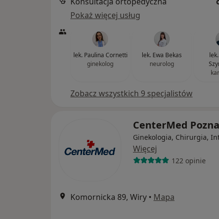
Konsultacja ortopedyczna
Pokaż więcej usług
lek. Paulina Cornetti
lek. Ewa Bekas
lek
ginekolog
neurolog
Szy
ka
Zobacz wszystkich 9 specjalistów
CenterMed Pozn
Ginekologia, Chirurgia, In
Więcej
122 opinie
Komornicka 89, Wiry
•
Mapa