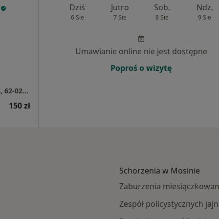
Dziś
Jutro
Sob,
Ndz,
6 Sie
7 Sie
8 Sie
9 Sie
Umawianie online nie jest dostępne
Poproś o wizytę
Centrum Medyczne Kamionki, Platanowa 18, 62-023 Kamionki
150 zł
Schorzenia w Mosinie
Zaburzenia miesiączkowan
Zespół policystycznych ja