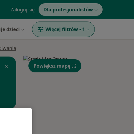
Zaloguj się
Dla profesjonalistów
je dzieci
Więcej filtrów
•
1
ukiwania
Powiększ mapę
Pon,
Wt,
Śr,
10 Sie
11 Sie
12 Sie