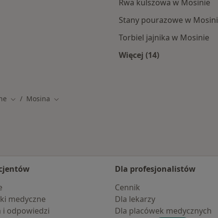
Rwa kulszowa w Mosinie
Stany pourazowe w Mosin
Torbiel jajnika w Mosinie
Więcej (14)
y
Więcej w kategorii:
ne
Mosina
Zmień miasto
Zmień miasto
cjentów
Dla profesjonalistów
e
Cennik
ki medyczne
Dla lekarzy
a i odpowiedzi
Dla placówek medycznych