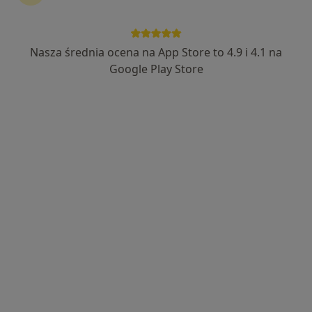
Nasza średnia ocena na App Store to 4.9 i 4.1 na
Google Play Store
Bezpieczne płatności
lek. Amanda Seredyńska-Więcław
·
Więcej
W trakcie specjalizacji (Ginekolog)
67 opinii
Poznańska 14, Skórzewo
•
Mapa
FLOSMED
Konsultacja + usg + cytologia lbc + hpv (14 genotypów)
580 zł
Specjalista nie oferuje umawiania online pod tym adresem.
Poproś o wizytę