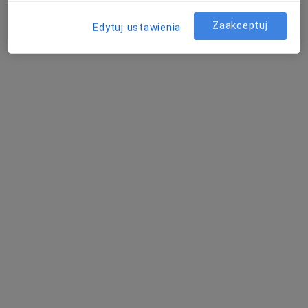
Poproś o wizytę
Zaakceptuj
Edytuj ustawienia
Bezpieczne płatności
dr n. med. Klaudia Zawilska
·
Więcej
Ginekolog
118 opinii
Poznańska 14, Skórzewo
•
Mapa
FLOSMED
Konsultacja ginekologiczna
310 zł