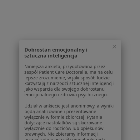
Powiązane wyszukiwania
W pobliżu Skórzewa
Choroby ginekologiczne w Poznaniu
Dobrostan emocjonalny i
Choroby ginekologiczne w Rokietnicy
sztuczna inteligencja
Choroby ginekologiczne w Swarzędzu
Niniejsza ankieta, przygotowana przez
zespół Patient Care Doctoralia, ma na celu
Choroby ginekologiczne w Suchym Lasie
lepsze zrozumienie, w jaki sposób ludzie
korzystają z narzędzi sztucznej inteligencji
Choroby ginekologiczne w Kamionkach
jako wsparcia dla swojego dobrostanu
emocjonalnego i zdrowia psychicznego.
Więcej (14)
Udział w ankiecie jest anonimowy, a wyniki
Więcej w kategorii: W pobliżu Skórzewa
będą analizowane i prezentowane
wyłącznie w formie zbiorczej. Pytania
Schorzenia w Skórzewie
dotyczące nastolatków są skierowane
wyłącznie do rodziców lub opiekunów
Zaburzenia miesiączkowania w Skórzewie
prawnych. Nie zbieramy informacji
bezpośrednio od osób niepełnoletnich.
Mięśniaki macicy w Skórzewie