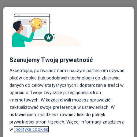
Poproś o wizytę
Szanujemy Twoją prywatność
Akceptując, pozwalasz nam i naszym partnerom używać
Bezpieczne płatności
plików cookie (lub podobnych technologii) do zbierania
dr n. med. Anna Romała
danych do celów statystycznych i dostarczania treści w
·
Więcej
Ginekolog
oparciu o Twoje zwyczaje przeglądania stron
210 opinii
internetowych. W każdej chwili możesz sprawdzić i
Poznańska 14, Skórzewo
•
Mapa
zaktualizować swoje preferencje w ustawieniach. W
FLOSMED
ustawieniach znajdziesz również linki do polityk
Konsultacja ginekologiczna
300 zł
prywatności stron trzecich. Więcej informacji znajdziesz
w
polityka cookies
Specjalista nie oferuje umawiania online pod tym adresem.