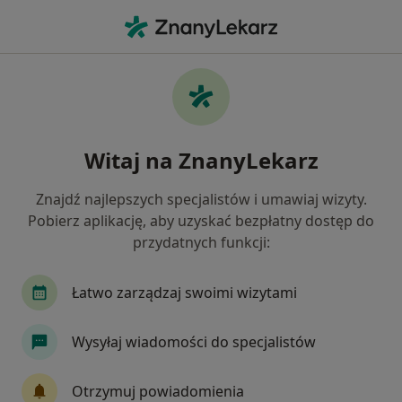
Me
Choroby Ginekologiczne • Skórzewo, wielkopolskie
Filtry
• 1
Ubezpieczenie
Map
Choroby ginekologiczne specjaliści w
Witaj na ZnanyLekarz
Skórzewie
Jak działają wyniki wyszukiwania
Znajdź najlepszych specjalistów i umawiaj wizyty.
Pobierz aplikację, aby uzyskać bezpłatny dostęp do
przydatnych funkcji:
Jakiego specjalisty szukasz?
Ginekolog
Internista
Chirurg
Położn
Łatwo zarządzaj swoimi wizytami
Wysyłaj wiadomości do specjalistów
Otrzymuj powiadomienia