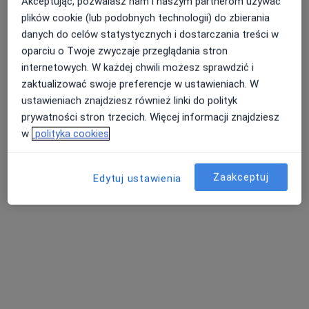
Akceptując, pozwalasz nam i naszym partnerom używać
plików cookie (lub podobnych technologii) do zbierania
danych do celów statystycznych i dostarczania treści w
oparciu o Twoje zwyczaje przeglądania stron
internetowych. W każdej chwili możesz sprawdzić i
zaktualizować swoje preferencje w ustawieniach. W
ustawieniach znajdziesz również linki do polityk
lek. Martyna Polska
prywatności stron trzecich. Więcej informacji znajdziesz
·
Więcej
W trakcie specjalizacji (Ginekolog)
w
polityka cookies
19 opinii
plac Paderewskiego 4, Kościan
•
Mapa
Zaakceptuj
Edytuj ustawienia
Gabinety Lekarskie Medicor
Konsultacja ginekologiczna
230 zł
Specjalista nie oferuje umawiania online pod tym adresem.
Poproś o wizytę