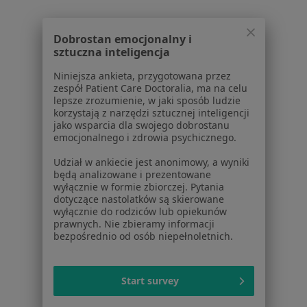
Lekarze
Placówki medyczne
Pytania i odpowiedzi
Dobrostan emocjonalny i
Usługi i zabiegi
sztuczna inteligencja
Choroby
Niniejsza ankieta, przygotowana przez
Pomoc
zespół Patient Care Doctoralia, ma na celu
Aplikacje mobilne
lepsze zrozumienie, w jaki sposób ludzie
korzystają z narzędzi sztucznej inteligencji
Blog dla pacjentów
jako wsparcia dla swojego dobrostanu
emocjonalnego i zdrowia psychicznego.
Dla profesjonalistów
Udział w ankiecie jest anonimowy, a wyniki
Cennik
będą analizowane i prezentowane
Dla lekarzy
wyłącznie w formie zbiorczej. Pytania
dotyczące nastolatków są skierowane
Dla placówek medycznych
wyłącznie do rodziców lub opiekunów
Noa Notes
nowość
prawnych. Nie zbieramy informacji
Baza wiedzy
bezpośrednio od osób niepełnoletnich.
Centrum Pomocy dla Specjalisty
Kontakt
Start survey
ZnanyLekarz - Strona główna