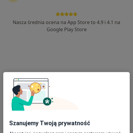
Nasza średnia ocena na App Store to 4.9 i 4.1 na
lek. Agnieszka Pydzińska-Jarosz
Google Play Store
·
Więcej
Ginekolog
71 opinii
Adres 1
Adres 2
Szpitalna 7, Kościan
•
Mapa
Poradnia Ginekologiczno-Położnicza SP ZOZ w Kościanie
Konsultacja położnicza
Darmowa usługa
Specjalista nie oferuje umawiania online pod tym adresem.
Poproś o wizytę
Szanujemy Twoją prywatność