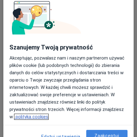
lek. Agnieszka Adamczak
W trakcie specjalizacji (Ginekolog)
38 opinii
Szanujemy Twoją prywatność
Szczepankowo 92, Poznań
•
Mapa
Ginekeo
Akceptując, pozwalasz nam i naszym partnerom używać
Konsultacja ginekologiczna
300 zł
plików cookie (lub podobnych technologii) do zbierania
Specjalista nie oferuje umawiania online pod tym adresem.
danych do celów statystycznych i dostarczania treści w
oparciu o Twoje zwyczaje przeglądania stron
Poproś o wizytę
internetowych. W każdej chwili możesz sprawdzić i
zaktualizować swoje preferencje w ustawieniach. W
ustawieniach znajdziesz również linki do polityk
prywatności stron trzecich. Więcej informacji znajdziesz
w
polityka cookies
Zaakceptuj
Edytuj ustawienia