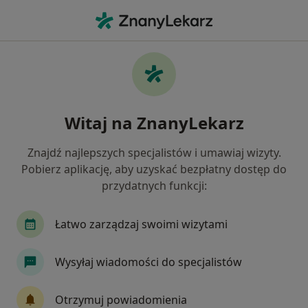
Me
Torbiel Jajnika • Mosina, wielkopolskie
Filtry
• 1
Ubezpieczenie
Map
Torbiel jajnika specjaliści w Mosinie
Witaj na ZnanyLekarz
Jak działają wyniki wyszukiwania
Znajdź najlepszych specjalistów i umawiaj wizyty.
Pobierz aplikację, aby uzyskać bezpłatny dostęp do
Jakiego specjalisty szukasz?
przydatnych funkcji:
Ginekolog
Radiolog
Dermatolog
Psy
Łatwo zarządzaj swoimi wizytami
Wysyłaj wiadomości do specjalistów
Otrzymuj powiadomienia