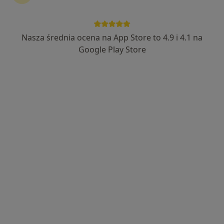
Nasza średnia ocena na App Store to 4.9 i 4.1 na
lek. Łukasz Koberling
Google Play Store
·
Więcej
Ginekolog
21 opinii
Stawna 7, Komorniki
•
Mapa
Centrum Medyczne Komorniki
Konsultacja ginekologiczna (NFZ)
Brak ceny
Specjalista nie oferuje umawiania online pod tym adresem.
Poproś o wizytę