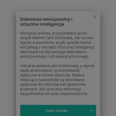
Więcej (14)
Więcej w kategorii: Schorzenia w Mosinie
Dobrostan emocjonalny i
sztuczna inteligencja
Strona Główna
Choroby
Torbiel Jajnika
Mosina
Zmień miasto
Zmień
Niniejsza ankieta, przygotowana przez
zespół Patient Care Doctoralia, ma na celu
lepsze zrozumienie, w jaki sposób ludzie
korzystają z narzędzi sztucznej inteligencji
jako wsparcia dla swojego dobrostanu
emocjonalnego i zdrowia psychicznego.
Serwis
Udział w ankiecie jest anonimowy, a wyniki
będą analizowane i prezentowane
Regulamin
wyłącznie w formie zbiorczej. Pytania
dotyczące nastolatków są skierowane
Polityka prywatności pacjentów
wyłącznie do rodziców lub opiekunów
Polityka prywatności profesjonalistów
prawnych. Nie zbieramy informacji
Polityka prywatności dla profesjonalistów, których
bezpośrednio od osób niepełnoletnich.
dane pozyskaliśmy samodzielnie
Polityka cookies
Start survey
Jak działają wyniki wyszukiwania