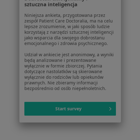
Choroby ginekologiczne w Gnieznie
sztuczna inteligencja
Choroby ginekologiczne w Swarzędzu
Niniejsza ankieta, przygotowana przez
zespół Patient Care Doctoralia, ma na celu
Więcej (14)
lepsze zrozumienie, w jaki sposób ludzie
Więcej w kategorii: W pobliżu Suchego Lasu
korzystają z narzędzi sztucznej inteligencji
jako wsparcia dla swojego dobrostanu
Schorzenia w Suchym Lasie
emocjonalnego i zdrowia psychicznego.
Zaburzenia miesiączkowania w Suchym Lasie
Udział w ankiecie jest anonimowy, a wyniki
będą analizowane i prezentowane
Zespół napięcia przedmiesiączkowego w Suchym
wyłącznie w formie zbiorczej. Pytania
dotyczące nastolatków są skierowane
Lasie
wyłącznie do rodziców lub opiekunów
prawnych. Nie zbieramy informacji
Zespół policystycznych jajników (PCOS / PMOS) w
bezpośrednio od osób niepełnoletnich.
Suchym Lasie
Krwawienie z dróg rodnych w Suchym Lasie
Start survey
Mięśniaki macicy w Suchym Lasie
Więcej (15)
Więcej w kategorii: Schorzenia w Suchym Lasi