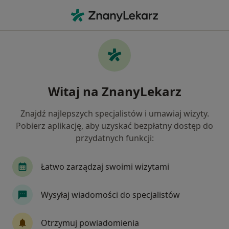
Me
Choroby Ginekologiczne • Suchy Las, wielkopolskie
Filtry
• 1
Ubezpieczenie
Map
Choroby ginekologiczne specjaliści w
Witaj na ZnanyLekarz
Suchym Lasie
Jak działają wyniki wyszukiwania
Znajdź najlepszych specjalistów i umawiaj wizyty.
Pobierz aplikację, aby uzyskać bezpłatny dostęp do
przydatnych funkcji:
Jakiego specjalisty szukasz?
Ginekolog
Lekarz wykonujący zabiegi medycyn
Łatwo zarządzaj swoimi wizytami
Wysyłaj wiadomości do specjalistów
Otrzymuj powiadomienia