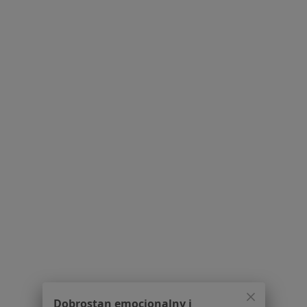
os. Władysława Jagiełły 10 pawilon 1, Poznań
•
Mapa
Gabinet Ginekologiczny
Konsultacja ginekologiczna
Brak ceny
Specjalista nie oferuje umawiania online pod tym adresem.
Poproś o wizytę
1
2
Powiązane wyszukiwania
W pobliżu Suchego Lasu
Choroby ginekologiczne w Poznaniu
Choroby ginekologiczne w Skórzewie
Choroby ginekologiczne w Rokietnicy
Dobrostan emocjonalny i