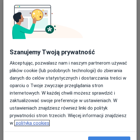
dr n. med. Anna Lewek
·
Ginekolog, Lekarz wykonujący zabiegi medycyny estetycznej
Więcej
Szanujemy Twoją prywatność
161 opinii
Akceptując, pozwalasz nam i naszym partnerom używać
Obornicka 85 / Galeria Sucholeska, Suchy Las
•
Mapa
plików cookie (lub podobnych technologii) do zbierania
Blumedica Suchy Las
danych do celów statystycznych i dostarczania treści w
oparciu o Twoje zwyczaje przeglądania stron
Antykoncepcja awaryjna
300 zł
internetowych. W każdej chwili możesz sprawdzić i
Specjalista nie oferuje umawiania online pod tym adresem.
zaktualizować swoje preferencje w ustawieniach. W
ustawieniach znajdziesz również linki do polityk
Poproś o wizytę
prywatności stron trzecich. Więcej informacji znajdziesz
w
polityka cookies