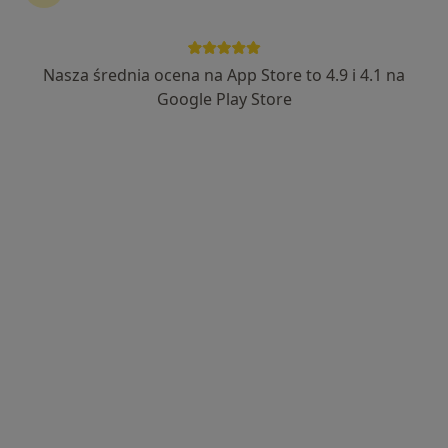
Nasza średnia ocena na App Store to 4.9 i 4.1 na
Google Play Store
Bezpieczne płatności
dr n. med. Lidia Tomczak
·
Więcej
Ginekolog
471 opinii
Stróżyńskiego 6, Poznań
•
Mapa
Specjalistyczny Gabinet Ginekologiczny Lidia Tomczak
Konsultacja położnicza
350 zł
Specjalista nie oferuje umawiania online pod tym adresem.
Poproś o wizytę