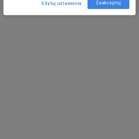
Zaakceptuj
Edytuj ustawienia
dr n. med. Anna Lorenc
·
Więcej
Ginekolog, Ultrasonografista
586 opinii
Opieńskiego 12, Poznań
•
Mapa
Termedica
Badania prenatalne (NFZ)
Darmowa usługa
Specjalista nie oferuje umawiania online pod tym adresem.
Poproś o wizytę