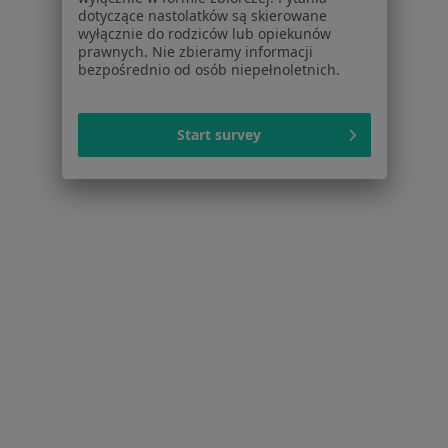
Choroby przyzębia w Olsztynie
dotyczące nastolatków są skierowane
wyłącznie do rodziców lub opiekunów
Więcej (15)
prawnych. Nie zbieramy informacji
Więcej w kategorii: Schorzenia w Olsztynie
bezpośrednio od osób niepełnoletnich.
Start survey
Strona Główna
Choroby
Choroby Dziąseł
Zmień miasto
Olsztyn
Zmień miasto
Serwis
Regulamin
Polityka prywatności pacjentów
Polityka prywatności profesjonalistów
Polityka prywatności dla profesjonalistów, których
dane pozyskaliśmy samodzielnie