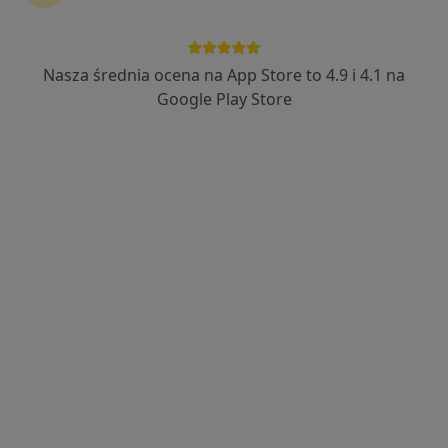
Nasza średnia ocena na App Store to 4.9 i 4.1 na
lek. dent. Oskar Siemaszkiewicz
Google Play Store
·
Więcej
Stomatolog
123 opinie
Borowa 4/1, Olsztyn
•
Mapa
Stomatolog Siemaszkiewicz
Higienizacja
od 330 zł
Specjalista nie oferuje umawiania online pod tym adresem.
Poproś o wizytę