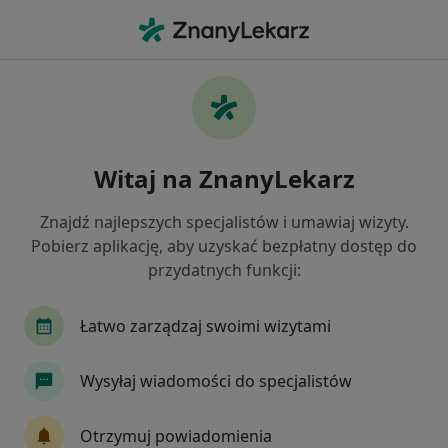
Me
Choroby Dziąseł • Olsztyn, warmińsko-mazurskie
Filtry
• 1
Mapa
Choroby dziąseł specjaliści w Olsztynie
Witaj na ZnanyLekarz
Jak działają wyniki wyszukiwania
Znajdź najlepszych specjalistów i umawiaj wizyty.
Pobierz aplikację, aby uzyskać bezpłatny dostęp do
Jakiego specjalisty szukasz?
przydatnych funkcji:
Stomatolog
Protetyk stomatologiczny
St
Łatwo zarządzaj swoimi wizytami
Wysyłaj wiadomości do specjalistów
Otrzymuj powiadomienia