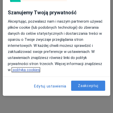
Szanujemy Twoją prywatność
Akceptując, pozwalasz nam i naszym partnerom używać
plików cookie (lub podobnych technologii) do zbierania
lek. dent. Emilia Nieciecka
danych do celów statystycznych i dostarczania treści w
·
Więcej
Stomatolog
oparciu o Twoje zwyczaje przeglądania stron
29 opinii
internetowych. W każdej chwili możesz sprawdzić i
zaktualizować swoje preferencje w ustawieniach. W
Al. Warszawska 105/5h, Olsztyn
•
Mapa
ustawieniach znajdziesz również linki do polityk
SOKOŁOWSCY dentyści z pasją - Olsztyn
prywatności stron trzecich. Więcej informacji znajdziesz
Konsultacja stomatologiczna
od 250 zł
w
polityka cookies
Specjalista nie oferuje umawiania online pod tym adresem.
Poproś o wizytę
Zaakceptuj
Edytuj ustawienia