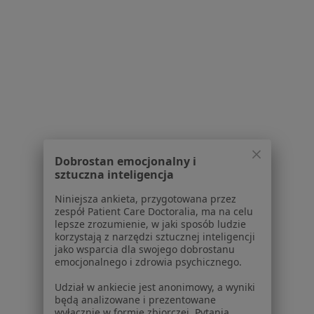
Gabinet lekarski
Implanty
Brak ceny
Specjalista nie oferuje umawiania online pod tym adresem.
Poproś o wizytę
1
2
Dobrostan emocjonalny i
Powiązane wyszukiwania
sztuczna inteligencja
Schorzenia w Olsztynie
Niniejsza ankieta, przygotowana przez
zespół Patient Care Doctoralia, ma na celu
Próchnica w Olsztynie
lepsze zrozumienie, w jaki sposób ludzie
korzystają z narzędzi sztucznej inteligencji
Ból zęba w Olsztynie
jako wsparcia dla swojego dobrostanu
emocjonalnego i zdrowia psychicznego.
Braki zębowe w Olsztynie
Udział w ankiecie jest anonimowy, a wyniki
Choroby miazgi w Olsztynie
będą analizowane i prezentowane
wyłącznie w formie zbiorczej. Pytania