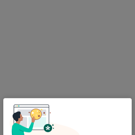
lek. dent. Anna Walczak
·
Więcej
Stomatolog, Protetyk stomatologiczny
139 opinii
Adres
Online
Mielczarskiego 3 , wejście od ul. Pstrowskiego, Olsztyn
•
Mapa
Specjalistyczny gabinet stomatologiczny Anny Walczak
Chirurgia stomatologiczna
od 300 zł
Specjalista nie oferuje umawiania online pod tym adresem.
Poproś o wizytę