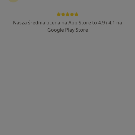
Nasza średnia ocena na App Store to 4.9 i 4.1 na
dr n. med. Ewelina Bryła
Google Play Store
·
Więcej
Stomatolog
76 opinii
Dąbrowszczaków 28/1, Olsztyn
•
Mapa
Centrum Medyczne Dyplomat
Konsultacja chirurgiczna
od 200 zł
Specjalista nie oferuje umawiania online pod tym adresem.
Poproś o wizytę