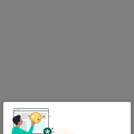
lek. dent. Oskar Siemaszkiewicz
·
Więcej
Stomatolog
123 opinie
Borowa 4/1, Olsztyn
•
Mapa
Stomatolog Siemaszkiewicz
Higienizacja
od 330 zł
Specjalista nie oferuje umawiania online pod tym adresem.
Poproś o wizytę