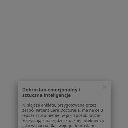
lek. dent. Lidia Makarewicz
·
Więcej
Stomatolog, Protetyk stomatologiczny
23 opinie
Wincentego Pstrowskiego 14l/2, Olsztyn
•
Mapa
Lident
Konsultacja protetyczna
od 200 zł
Specjalista nie oferuje umawiania online pod tym adresem.
Poproś o wizytę
1
2
Dobrostan emocjonalny i
sztuczna inteligencja
Powiązane wyszukiwania
Niniejsza ankieta, przygotowana przez
Schorzenia w Olsztynie
zespół Patient Care Doctoralia, ma na celu
lepsze zrozumienie, w jaki sposób ludzie
Próchnica w Olsztynie
korzystają z narzędzi sztucznej inteligencji
jako wsparcia dla swojego dobrostanu