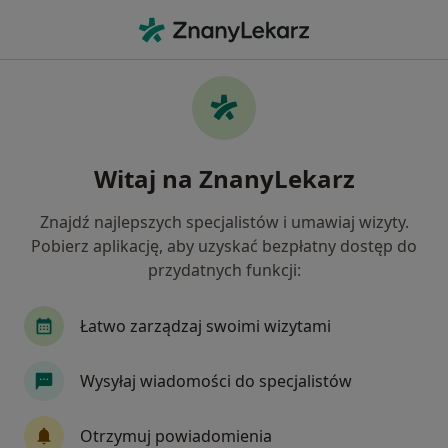
Me
Choroby Miazgi • Olsztyn, warmińsko-mazurskie
Filtry
• 1
Ubezpieczenie
Map
Choroby miazgi specjaliści w Olsztynie
Witaj na ZnanyLekarz
Jak działają wyniki wyszukiwania
Znajdź najlepszych specjalistów i umawiaj wizyty.
Pobierz aplikację, aby uzyskać bezpłatny dostęp do
Jakiego specjalisty szukasz?
przydatnych funkcji:
Stomatolog
Protetyk stomatologiczny
St
Łatwo zarządzaj swoimi wizytami
Wysyłaj wiadomości do specjalistów
Otrzymuj powiadomienia