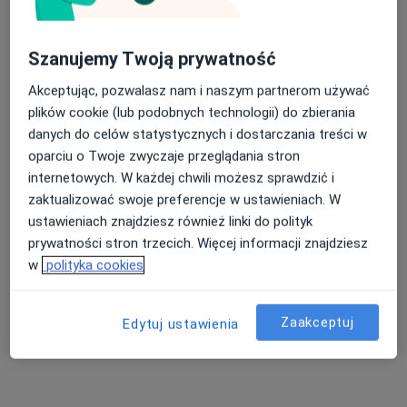
Szanujemy Twoją prywatność
lek. dent. Marta Kołtun
Akceptując, pozwalasz nam i naszym partnerom używać
·
Więcej
Stomatolog
plików cookie (lub podobnych technologii) do zbierania
54 opinie
danych do celów statystycznych i dostarczania treści w
Marcina Kromera 8/29, Olsztyn
•
Mapa
oparciu o Twoje zwyczaje przeglądania stron
Furmańczyk Clinic
internetowych. W każdej chwili możesz sprawdzić i
zaktualizować swoje preferencje w ustawieniach. W
Konsultacja stomatologiczna
250 zł
ustawieniach znajdziesz również linki do polityk
Specjalista nie oferuje umawiania online pod tym adresem.
prywatności stron trzecich. Więcej informacji znajdziesz
w
polityka cookies
Poproś o wizytę
Zaakceptuj
Edytuj ustawienia