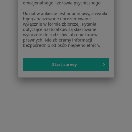
Ból zęba w Olsztynie
emocjonalnego i zdrowia psychicznego.
Braki zębowe w Olsztynie
Udział w ankiecie jest anonimowy, a wyniki
będą analizowane i prezentowane
Choroby przyzębia w Olsztynie
wyłącznie w formie zbiorczej. Pytania
dotyczące nastolatków są skierowane
Nadwrażliwość zębów w Olsztynie
wyłącznie do rodziców lub opiekunów
prawnych. Nie zbieramy informacji
Więcej (15)
bezpośrednio od osób niepełnoletnich.
Więcej w kategorii: Schorzenia w Olsztynie
Start survey
Strona Główna
Choroby
Choroby Miazgi
Zmień miasto
Olsztyn
Zmień miasto
Serwis
Regulamin