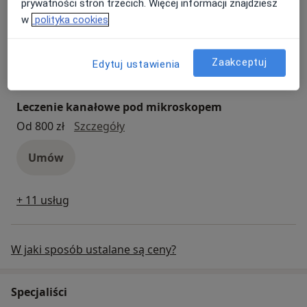
prywatności stron trzecich. Więcej informacji znajdziesz
Konsultacja protetyczna
w
polityka cookies
konsultacja protetyczna
300 zł
Szczegóły
Umów
Zaakceptuj
Edytuj ustawienia
Leczenie kanałowe pod mikroskopem
leczenie kanałowe pod mikroskop
Od 800 zł
Szczegóły
Umów
+ 11 usług
W jaki sposób ustalane są ceny?
Specjaliści