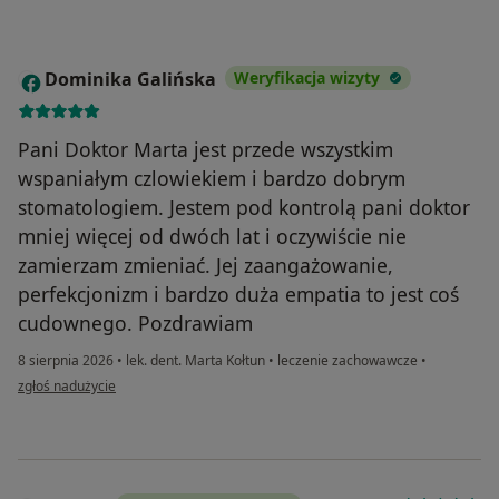
Dominika Galińska
Weryfikacja wizyty
D
Pani Doktor Marta jest przede wszystkim
wspaniałym czlowiekiem i bardzo dobrym
stomatologiem. Jestem pod kontrolą pani doktor
mniej więcej od dwóch lat i oczywiście nie
zamierzam zmieniać. Jej zaangażowanie,
perfekcjonizm i bardzo duża empatia to jest coś
cudownego. Pozdrawiam
8 sierpnia 2026
•
lek. dent. Marta Kołtun
•
leczenie zachowawcze
•
w opinii użytkownika Dominika Galińska
zgłoś nadużycie