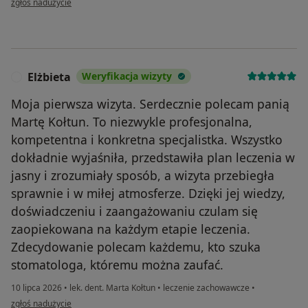
zgłoś nadużycie
Elżbieta
Weryfikacja wizyty
E
Moja pierwsza wizyta. Serdecznie polecam panią
Martę Kołtun. To niezwykle profesjonalna,
kompetentna i konkretna specjalistka. Wszystko
dokładnie wyjaśniła, przedstawiła plan leczenia w
jasny i zrozumiały sposób, a wizyta przebiegła
sprawnie i w miłej atmosferze. Dzięki jej wiedzy,
doświadczeniu i zaangażowaniu czulam się
zaopiekowana na każdym etapie leczenia.
Zdecydowanie polecam każdemu, kto szuka
stomatologa, któremu można zaufać.
10 lipca 2026
•
lek. dent. Marta Kołtun
•
leczenie zachowawcze
•
w opinii użytkownika Elżbieta
zgłoś nadużycie