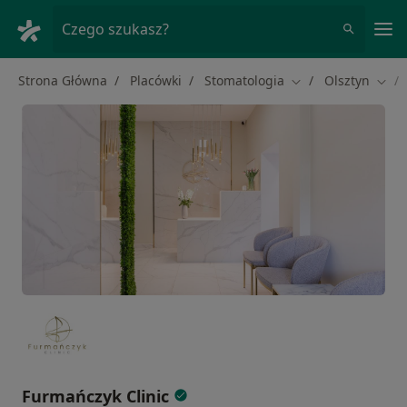
Me
Czego szukasz?
Strona Główna
Placówki
Stomatologia
Olsztyn
Zmień miasto
Zmie
Furmańczyk Clinic