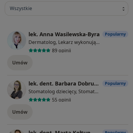
Wszystkie
lek. Anna Wasilewska-Byra
Popularny
Dermatolog, Lekarz wykonujący zabiegi medycyny estetycznej, Wenerolog
89 opinii
Umów
lek. dent. Barbara Dobruń-Cegiełka
Popularny
Stomatolog dziecięcy, Stomatolog
55 opinii
Umów
lek. dent. Marta Kołtun
Popularny