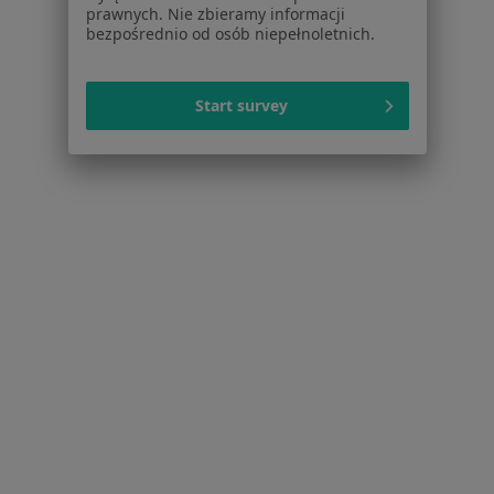
prawnych. Nie zbieramy informacji
Więcej (15)
bezpośrednio od osób niepełnoletnich.
Więcej w kategorii: Schorzenia w Olsztynie
Start survey
Strona Główna
Choroby
Brak Zębów
Olsztyn
Zmień miasto
Serwis
Regulamin
Polityka prywatności pacjentów
Polityka prywatności profesjonalistów
Polityka prywatności dla profesjonalistów, których
dane pozyskaliśmy samodzielnie
Polityka cookies
Jak działają wyniki wyszukiwania