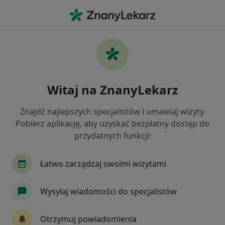
Me
Brak Zębów • Olsztyn, warmińsko-mazurskie
Filtry
• 1
Ubezpieczenie
Map
Brak zębów specjaliści w Olsztynie
Witaj na ZnanyLekarz
Jak działają wyniki wyszukiwania
Znajdź najlepszych specjalistów i umawiaj wizyty.
Pobierz aplikację, aby uzyskać bezpłatny dostęp do
Jakiego specjalisty szukasz?
przydatnych funkcji:
Stomatolog
Protetyk stomatologiczny
St
Łatwo zarządzaj swoimi wizytami
Wysyłaj wiadomości do specjalistów
Otrzymuj powiadomienia