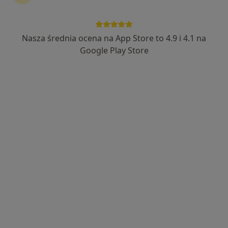
Nasza średnia ocena na App Store to 4.9 i 4.1 na
dr n. med. Ewelina Bryła
Google Play Store
·
Więcej
Stomatolog
76 opinii
Dąbrowszczaków 28/1, Olsztyn
•
Mapa
Centrum Medyczne Dyplomat
Konsultacja chirurgiczna
od 200 zł
Specjalista nie oferuje umawiania online pod tym adresem.
Poproś o wizytę