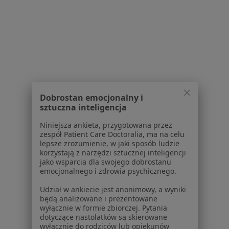
Konsultacja protetyczna
Brak ceny
Specjalista nie oferuje umawiania online pod tym adresem.
Poproś o wizytę
1
2
Dobrostan emocjonalny i
sztuczna inteligencja
Powiązane wyszukiwania
Niniejsza ankieta, przygotowana przez
Schorzenia w Olsztynie
zespół Patient Care Doctoralia, ma na celu
lepsze zrozumienie, w jaki sposób ludzie
Próchnica w Olsztynie
korzystają z narzędzi sztucznej inteligencji
jako wsparcia dla swojego dobrostanu
Ból zęba w Olsztynie
emocjonalnego i zdrowia psychicznego.
Braki zębowe w Olsztynie
Udział w ankiecie jest anonimowy, a wyniki
będą analizowane i prezentowane
Choroby miazgi w Olsztynie
wyłącznie w formie zbiorczej. Pytania
dotyczące nastolatków są skierowane
Choroby przyzębia w Olsztynie
wyłącznie do rodziców lub opiekunów