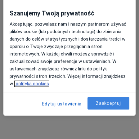
Szanujemy Twoją prywatność
Akceptując, pozwalasz nam i naszym partnerom używać
lek. dent. Marta Rachubińska
plików cookie (lub podobnych technologii) do zbierania
·
Więcej
Stomatolog
danych do celów statystycznych i dostarczania treści w
152 opinie
oparciu o Twoje zwyczaje przeglądania stron
Partyzantów 31/12, Olsztyn
•
Mapa
internetowych. W każdej chwili możesz sprawdzić i
gabinet stomatologiczny
zaktualizować swoje preferencje w ustawieniach. W
ustawieniach znajdziesz również linki do polityk
Badania profilaktyczne
150 zł
prywatności stron trzecich. Więcej informacji znajdziesz
Specjalista nie oferuje umawiania online pod tym adresem.
w
polityka cookies
Poproś o wizytę
Zaakceptuj
Edytuj ustawienia