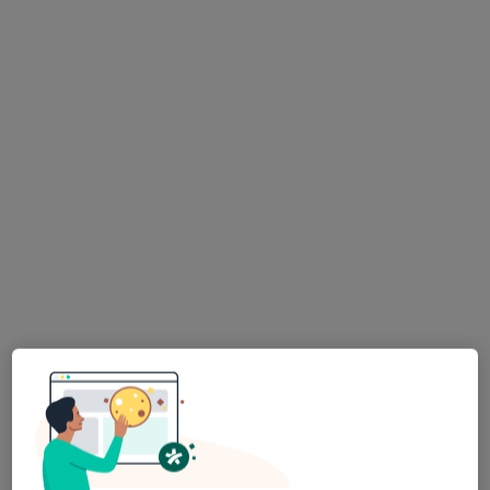
lek. dent. Paweł Furmańczyk
W trakcie specjalizacji (Protetyk stomatologiczny), Stomatolog
·
Więcej
29 opinii
Marcina Kromera 8/29, Olsztyn
•
Mapa
Furmańczyk Clinic
Konsultacja protetyczna
300 zł
Specjalista nie oferuje umawiania online pod tym adresem.
Poproś o wizytę