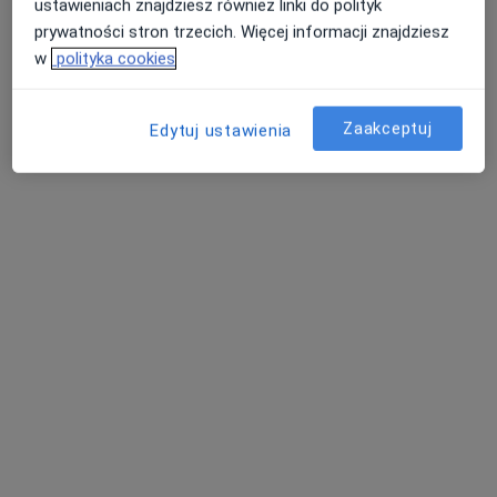
ustawieniach znajdziesz również linki do polityk
prywatności stron trzecich. Więcej informacji znajdziesz
w
polityka cookies
Zaakceptuj
Edytuj ustawienia
dr n. med. Paweł Adamczyk
·
Więcej
Ortopeda, Chirurg
297 opinii
Armii Krajowej 8, Otwock
•
Mapa
MIRAI Clinic
Konsultacja ortopedyczna
450 zł
Specjalista nie oferuje umawiania online pod tym adresem.
Poproś o wizytę