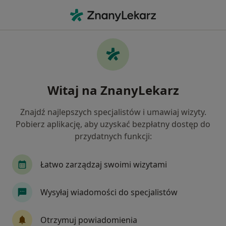
Me
Choroby Dorosłych • Otwock, mazowieckie
Filtry
• 1
Ubezpieczenie
Map
Choroby dorosłych specjaliści w Otwocku
Witaj na ZnanyLekarz
Jak działają wyniki wyszukiwania
Znajdź najlepszych specjalistów i umawiaj wizyty.
Pobierz aplikację, aby uzyskać bezpłatny dostęp do
Jakiego specjalisty szukasz?
przydatnych funkcji:
Ortopeda
Internista
Chirurg
Gineko
Łatwo zarządzaj swoimi wizytami
Wysyłaj wiadomości do specjalistów
Otrzymuj powiadomienia