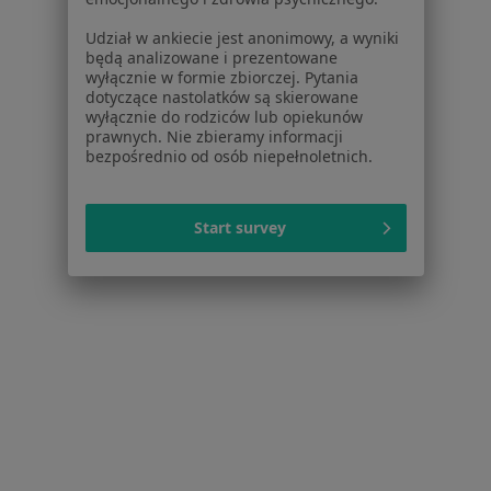
Otwock
Zmień miasto
Udział w ankiecie jest anonimowy, a wyniki
będą analizowane i prezentowane
wyłącznie w formie zbiorczej. Pytania
dotyczące nastolatków są skierowane
wyłącznie do rodziców lub opiekunów
prawnych. Nie zbieramy informacji
bezpośrednio od osób niepełnoletnich.
Serwis
Regulamin
Start survey
Polityka prywatności pacjentów
Polityka prywatności profesjonalistów
Polityka prywatności dla profesjonalistów, których
dane pozyskaliśmy samodzielnie
Polityka cookies
Jak działają wyniki wyszukiwania
Dostępność
O nas
Praca
Rekrutujemy!
Partnerzy