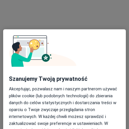
lek. Tomasz Szymański
·
Więcej
Ortopeda, Ortopeda dziecięcy
Szanujemy Twoją prywatność
224 opinie
Armii Krajowej 8, Otwock
•
Mapa
Akceptując, pozwalasz nam i naszym partnerom używać
MIRAI Clinic
plików cookie (lub podobnych technologii) do zbierania
danych do celów statystycznych i dostarczania treści w
Konsultacja ortopedyczna
350 zł
oparciu o Twoje zwyczaje przeglądania stron
Specjalista nie oferuje umawiania online pod tym adresem.
internetowych. W każdej chwili możesz sprawdzić i
zaktualizować swoje preferencje w ustawieniach. W
Poproś o wizytę