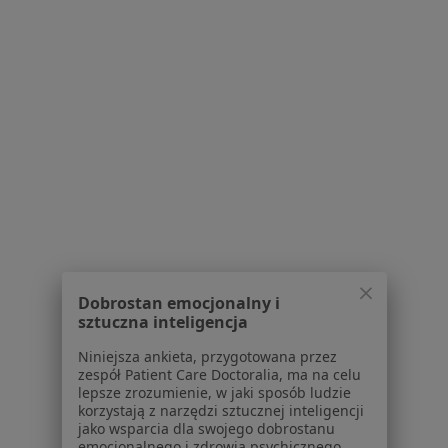
Choroby dorosłych w Wołominie
Choroby dorosłych w Ząbkach
Więcej (13)
Więcej w kategorii: W pobliżu Otwocka
Schorzenia w Otwocku
Nadciśnienie tętnicze w Otwocku
Choroby serca w Otwocku
Zapalenie oskrzeli w Otwocku
Choroba niedokrwienna serca w Otwocku
Dobrostan emocjonalny i
Cukrzyca w Otwocku
sztuczna inteligencja
Więcej (15)
Niniejsza ankieta, przygotowana przez
Więcej w kategorii: Schorzenia w Otwocku
zespół Patient Care Doctoralia, ma na celu
lepsze zrozumienie, w jaki sposób ludzie
korzystają z narzędzi sztucznej inteligencji
jako wsparcia dla swojego dobrostanu
Strona Główna
Choroby
Choroby Dorosłych
Zmień miasto
emocjonalnego i zdrowia psychicznego.