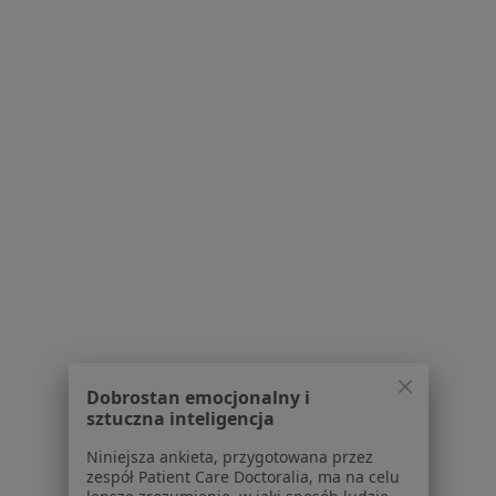
Powiązane wyszukiwania
W pobliżu Bełchatowa
Choroba Hashimoto w Łodzi
Choroba Hashimoto w Piotrkowie Trybunalskim
Choroba Hashimoto w Radomsku
Choroba Hashimoto w Pabianicach
Choroba Hashimoto w Tomaszowie Mazowieckim
Więcej (9)
Więcej w kategorii: W pobliżu Bełchatowa
Dobrostan emocjonalny i
sztuczna inteligencja
Schorzenia w Bełchatowie
Nadciśnienie tętnicze w Bełchatowie
Niniejsza ankieta, przygotowana przez
zespół Patient Care Doctoralia, ma na celu
Zaburzenia rytmu serca w Bełchatowie