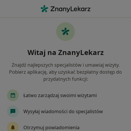
Me
Choroba Hashimoto • Bełchatów, łódzkie
Filtry
• 1
Mapa
Choroba Hashimoto specjaliści w
Witaj na ZnanyLekarz
Bełchatowie
Jak działają wyniki wyszukiwania
Znajdź najlepszych specjalistów i umawiaj wizyty.
Pobierz aplikację, aby uzyskać bezpłatny dostęp do
przydatnych funkcji:
Jakiego specjalisty szukasz?
Endokrynolog
Dietetyk
Internista
Pe
Łatwo zarządzaj swoimi wizytami
Wysyłaj wiadomości do specjalistów
Otrzymuj powiadomienia