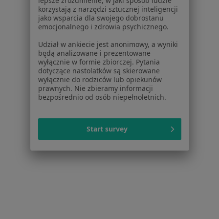
lepsze zrozumienie, w jaki sposób ludzie
korzystają z narzędzi sztucznej inteligencji
Nadciśnienie w Bełchatowie
jako wsparcia dla swojego dobrostanu
emocjonalnego i zdrowia psychicznego.
Nadczynność tarczycy w Bełchatowie
Udział w ankiecie jest anonimowy, a wyniki
Niedoczynność tarczycy w Bełchatowie
będą analizowane i prezentowane
wyłącznie w formie zbiorczej. Pytania
Więcej (15)
dotyczące nastolatków są skierowane
wyłącznie do rodziców lub opiekunów
Więcej w kategorii: Schorzenia w Bełchatowie
prawnych. Nie zbieramy informacji
bezpośrednio od osób niepełnoletnich.
Choroba Hashimoto Specjaliści W Bełchatowie
Start survey
Serwis
Regulamin
Polityka prywatności pacjentów