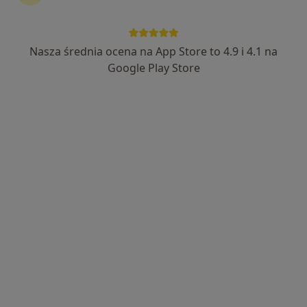
Nasza średnia ocena na App Store to 4.9 i 4.1 na
Centrum Terapii ALMA
Google Play Store
·
Więcej
Psychoterapia, Psychiatria, Psychologia
4357 opinii
Czyżewskiego 10, Bełchatów
•
Mapa
Konsultacja psychologiczna
250 zł
Pokaż więcej usług
mgr Anetta Jedynak-
mgr Marta Florczak
Stępnik
psycholog
psycholog
Brak dostępnych specjalistów z wolnymi terminami w tym centrum medycznym.
Pokaż profil