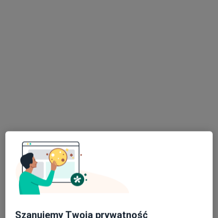
dr n. med. Marcin
lek. Mariusz Wójcik
dr n. med.
Mostowy
ortopeda
Magdalena
ortopeda
Szczegielniak-
Mroczek
dermatolog
Zobacz wszystkich 7 specjalistów
Brak dostępnych specjalistów z wolnymi terminami w tym centrum medycznym.
Pokaż profil
Szanujemy Twoją prywatność