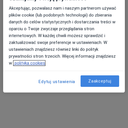
dr n. med. Iwona Nadel
·
Więcej
Endokrynolog, Ginekolog
Akceptując, pozwalasz nam i naszym partnerom używać
187 opinii
plików cookie (lub podobnych technologii) do zbierania
danych do celów statystycznych i dostarczania treści w
1 Maja 4, Bełchatów
•
Mapa
oparciu o Twoje zwyczaje przeglądania stron
Twoje Centrum Medyczne
internetowych. W każdej chwili możesz sprawdzić i
Konsultacja endokrynologiczna
Brak ceny
zaktualizować swoje preferencje w ustawieniach. W
Specjalista nie oferuje umawiania online pod tym adresem.
ustawieniach znajdziesz również linki do polityk
prywatności stron trzecich. Więcej informacji znajdziesz
Poproś o wizytę
w
polityka cookies
Zaakceptuj
Edytuj ustawienia
Świat Zdrowia Centrum Medyczne