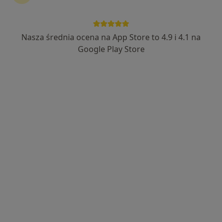
Nasza średnia ocena na App Store to 4.9 i 4.1 na
Google Play Store
Bezpieczne płatności
lek. Tomasz Maćkowiak
·
Więcej
Kardiolog, Internista
189 opinii
Kalinowa 21, Bełchatów
•
Mapa
Dentamed
Konsultacja kardiologiczna + EKG
200 zł
Specjalista nie oferuje umawiania online pod tym adresem.
Poproś o wizytę