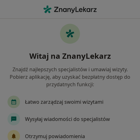
Me
Zaburzenia Rytmu Serca • Bełchatów, łódzkie
Filtry
• 1
Mapa
Zaburzenia rytmu serca specjaliści w
Witaj na ZnanyLekarz
Bełchatowie
Jak działają wyniki wyszukiwania
Znajdź najlepszych specjalistów i umawiaj wizyty.
Pobierz aplikację, aby uzyskać bezpłatny dostęp do
przydatnych funkcji:
Jakiego specjalisty szukasz?
Kardiolog
Internista
Neurolog
Diabe
Łatwo zarządzaj swoimi wizytami
Wysyłaj wiadomości do specjalistów
Otrzymuj powiadomienia