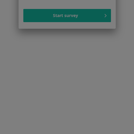
Dla pacjentów
Start survey
Lekarze
Placówki medyczne
Pytania i odpowiedzi
Usługi i zabiegi
Choroby
Pomoc
Aplikacje mobilne
Blog dla pacjentów
Dla profesjonalistów
Cennik
Dla lekarzy
Dla placówek medycznych
Noa Notes
nowość
Baza wiedzy
Centrum Pomocy dla Specjalisty