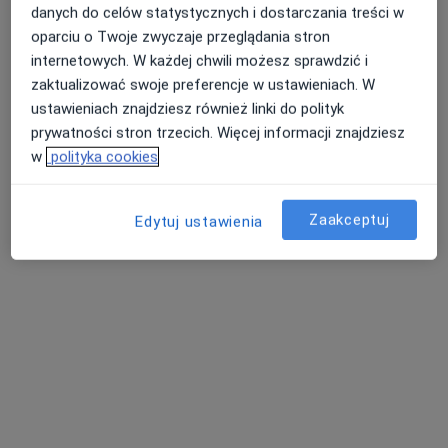
danych do celów statystycznych i dostarczania treści w
Pokaż profil
oparciu o Twoje zwyczaje przeglądania stron
internetowych. W każdej chwili możesz sprawdzić i
zaktualizować swoje preferencje w ustawieniach. W
ustawieniach znajdziesz również linki do polityk
prywatności stron trzecich. Więcej informacji znajdziesz
w
polityka cookies
Zaakceptuj
Edytuj ustawienia
Beata Magdalena Rozpiątkowska
·
Więcej
Internista, Diabetolog
50 opinii
Czapliniecka 123, Bełchatów
•
Mapa
Szpital Wojewódzki im. Jana Pawła II w Bełchatowie
Konsultacja internistyczna
Brak ceny
Specjalista nie oferuje umawiania online pod tym adresem.