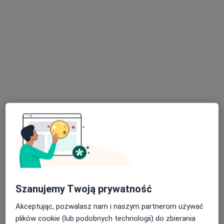
Centrum Terapii ALMA
·
Więcej
Psychoterapia, Psychiatria, Psychologia
4359 opinii
Czyżewskiego 10, Bełchatów
•
Mapa
Konsultacja psychologiczna
250 zł
Pokaż więcej usług
mgr Anetta Jedynak-
mgr Marta Florczak
Stępnik
psycholog
Szanujemy Twoją prywatność
psycholog
Akceptując, pozwalasz nam i naszym partnerom używać
Brak dostępnych specjalistów z wolnymi terminami w tym centrum medycznym.
plików cookie (lub podobnych technologii) do zbierania