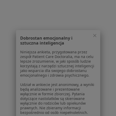
Serwis
Regulamin
Dobrostan emocjonalny i
Polityka prywatności pacjentów
sztuczna inteligencja
Polityka prywatności profesjonalistów
Niniejsza ankieta, przygotowana przez
Polityka prywatności dla profesjonalistów, których
zespół Patient Care Doctoralia, ma na celu
dane pozyskaliśmy samodzielnie
lepsze zrozumienie, w jaki sposób ludzie
korzystają z narzędzi sztucznej inteligencji
Polityka cookies
jako wsparcia dla swojego dobrostanu
Jak działają wyniki wyszukiwania
emocjonalnego i zdrowia psychicznego.
Dostępność
Udział w ankiecie jest anonimowy, a wyniki
O nas
będą analizowane i prezentowane
Praca
Rekrutujemy!
wyłącznie w formie zbiorczej. Pytania
Partnerzy
dotyczące nastolatków są skierowane
wyłącznie do rodziców lub opiekunów
Centrum prasowe
prawnych. Nie zbieramy informacji
Kontakt
bezpośrednio od osób niepełnoletnich.