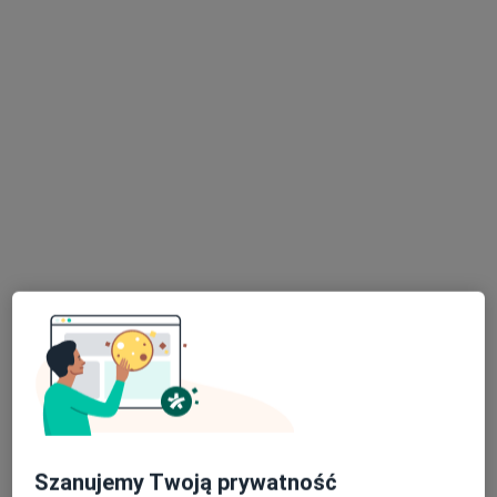
Artromedical Ortopedia i Rehabilitacja /
Twój Dermatolog Bełchatów
·
Więcej
Fizjoterapia, Ortopedia, Medycyna estetyczna
397 opinii
Antracytowa 1, Bełchatów
•
Mapa
Konsultacja dietetyczna
od 150 zł
Pokaż więcej usług
Szanujemy Twoją prywatność