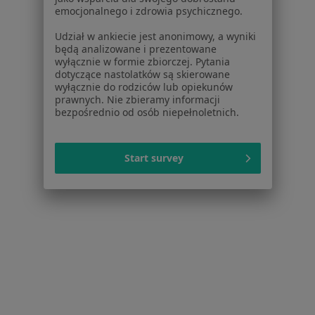
emocjonalnego i zdrowia psychicznego.
Nadciśnienie w Bełchatowie
Udział w ankiecie jest anonimowy, a wyniki
Nadczynność tarczycy w Bełchatowie
będą analizowane i prezentowane
wyłącznie w formie zbiorczej. Pytania
Więcej (15)
dotyczące nastolatków są skierowane
Więcej w kategorii: Schorzenia w Bełchatowie
wyłącznie do rodziców lub opiekunów
prawnych. Nie zbieramy informacji
bezpośrednio od osób niepełnoletnich.
Choroby Tarczycy Specjaliści W Bełchatowie
Start survey
Serwis
Regulamin
Polityka prywatności pacjentów
Polityka prywatności profesjonalistów
Polityka prywatności dla profesjonalistów, których