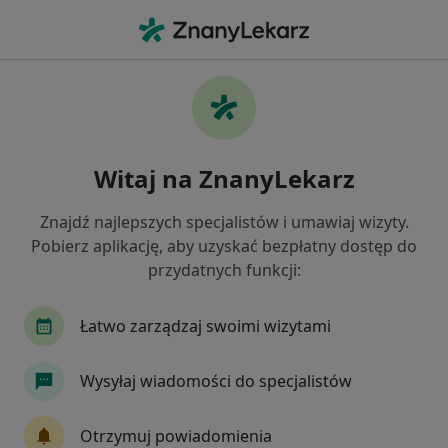
Me
Choroby Tarczycy • Bełchatów, łódzkie
Filtry
• 1
Mapa
Choroby tarczycy specjaliści w Bełchatowie
Witaj na ZnanyLekarz
Jak działają wyniki wyszukiwania
Znajdź najlepszych specjalistów i umawiaj wizyty.
Pobierz aplikację, aby uzyskać bezpłatny dostęp do
Jakiego specjalisty szukasz?
przydatnych funkcji:
Endokrynolog
Dietetyk
Chirurg
Inte
Łatwo zarządzaj swoimi wizytami
Wysyłaj wiadomości do specjalistów
Otrzymuj powiadomienia