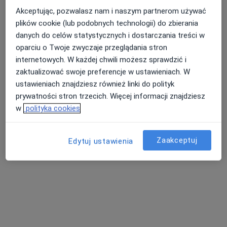
dr n. med. Marcin
lek. Mariusz Wójcik
dr n. med.
Akceptując, pozwalasz nam i naszym partnerom używać
Mostowy
ortopeda
Magdalena
ortopeda
Szczegielniak-
plików cookie (lub podobnych technologii) do zbierania
Mroczek
danych do celów statystycznych i dostarczania treści w
dermatolog
oparciu o Twoje zwyczaje przeglądania stron
Zobacz wszystkich 7 specjalistów
internetowych. W każdej chwili możesz sprawdzić i
zaktualizować swoje preferencje w ustawieniach. W
Brak dostępnych specjalistów z wolnymi terminami w tym centrum medycznym.
ustawieniach znajdziesz również linki do polityk
prywatności stron trzecich. Więcej informacji znajdziesz
Pokaż profil
w
polityka cookies
Zaakceptuj
Edytuj ustawienia
dr n. med. Iwona Nadel
·
Więcej
Endokrynolog, Ginekolog