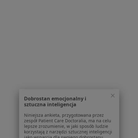
Powiązane wyszukiwania
W pobliżu Bełchatowa
Choroby tarczycy w Łodzi
Choroby tarczycy w Radomsku
Choroby tarczycy w Piotrkowie Trybunalskim
Choroby tarczycy w Pabianicach
Choroby tarczycy w Tomaszowie Mazowieckim
Więcej (5)
Więcej w kategorii: W pobliżu Bełchatowa
Dobrostan emocjonalny i
Schorzenia w Bełchatowie
sztuczna inteligencja
Nadciśnienie tętnicze w Bełchatowie
Niniejsza ankieta, przygotowana przez
zespół Patient Care Doctoralia, ma na celu
Zaburzenia rytmu serca w Bełchatowie
lepsze zrozumienie, w jaki sposób ludzie
korzystają z narzędzi sztucznej inteligencji
Choroba Hashimoto w Bełchatowie
jako wsparcia dla swojego dobrostanu