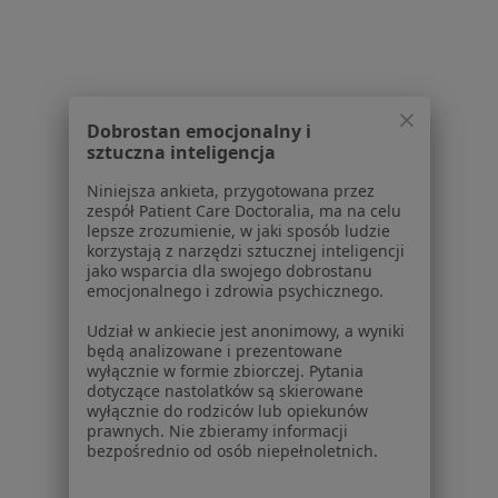
Choroba Hashimoto Specjaliści W Zduńskiej Woli
Dobrostan emocjonalny i
sztuczna inteligencja
Serwis
Niniejsza ankieta, przygotowana przez
Regulamin
zespół Patient Care Doctoralia, ma na celu
Polityka prywatności pacjentów
lepsze zrozumienie, w jaki sposób ludzie
korzystają z narzędzi sztucznej inteligencji
Polityka prywatności profesjonalistów
jako wsparcia dla swojego dobrostanu
Polityka prywatności dla profesjonalistów, których
emocjonalnego i zdrowia psychicznego.
dane pozyskaliśmy samodzielnie
Udział w ankiecie jest anonimowy, a wyniki
Polityka cookies
będą analizowane i prezentowane
Jak działają wyniki wyszukiwania
wyłącznie w formie zbiorczej. Pytania
Dostępność
dotyczące nastolatków są skierowane
wyłącznie do rodziców lub opiekunów
O nas
prawnych. Nie zbieramy informacji
Praca
Rekrutujemy!
bezpośrednio od osób niepełnoletnich.
Partnerzy
Centrum prasowe