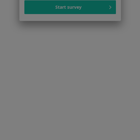
Kontakt
Start survey
Dla pacjentów
Lekarze
Placówki medyczne
Pytania i odpowiedzi
Usługi i zabiegi
Choroby
Pomoc
Aplikacje mobilne
Blog dla pacjentów
Dla profesjonalistów
Cennik
Dla lekarzy
Dla placówek medycznych
Noa Notes
nowość
Baza wiedzy