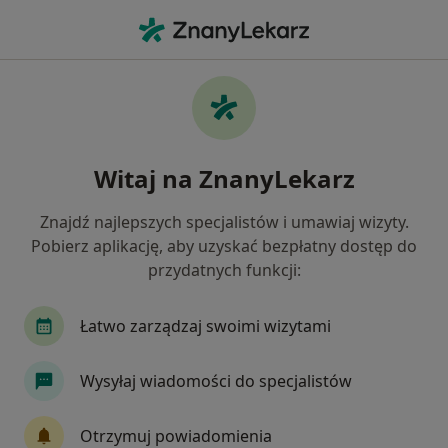
Me
Choroba Hashimoto • Zduńska Wola, łódzkie
Filtry
• 1
Ubezpieczenie
Map
Choroba Hashimoto specjaliści w Zduńskiej
Witaj na ZnanyLekarz
Woli
Jak działają wyniki wyszukiwania
Znajdź najlepszych specjalistów i umawiaj wizyty.
Pobierz aplikację, aby uzyskać bezpłatny dostęp do
przydatnych funkcji:
Jakiego specjalisty szukasz?
Endokrynolog
Dietetyk
Internista
Ch
Łatwo zarządzaj swoimi wizytami
Wysyłaj wiadomości do specjalistów
Otrzymuj powiadomienia