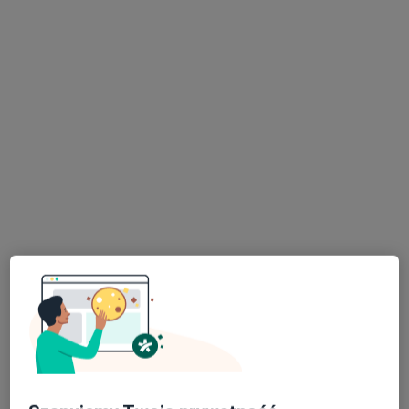
Centrum Leczenia Dietetycznego
Dietetyka, Psychologia
640 opinii
Szadkowska 25, Zduńska Wola
•
Mapa
Brak dostępnych specjalistów z wolnymi terminami w tym centrum medycznym.
Pokaż profil