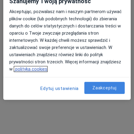
Szanujemy Twoją prywatność
mgr Monika Papuga-Sobczak
Akceptując, pozwalasz nam i naszym partnerom używać
·
Więcej
Dietetyk
plików cookie (lub podobnych technologii) do zbierania
135 opinii
danych do celów statystycznych i dostarczania treści w
Adres
Online
oparciu o Twoje zwyczaje przeglądania stron
internetowych. W każdej chwili możesz sprawdzić i
zaktualizować swoje preferencje w ustawieniach. W
Kwiatowa 2, Okup Mały
•
Mapa
ustawieniach znajdziesz również linki do polityk
GRAM (od)WAGI PRACOWNIA DIETETYCZNA
prywatności stron trzecich. Więcej informacji znajdziesz
Konsultacja dietetyczna (pierwsza wizyta)
od 250 zł
w
polityka cookies
Specjalista nie oferuje umawiania online pod tym adresem.
Zaakceptuj
Edytuj ustawienia
Poproś o wizytę