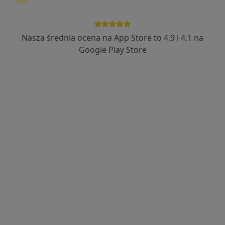
Nasza średnia ocena na App Store to 4.9 i 4.1 na
ALLMEDICA
Google Play Store
·
Więcej
Pediatria, Interna, Ginekologia
630 opinii
ks. Jerzego Popiełuszki 2, Sieradz
•
Mapa
Konsultacja gastrologa dziecięcego
Brak dostępnych specjalistów z wolnymi terminami w tym centrum medycznym.
Pokaż profil