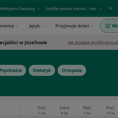
acja, badanie lub nazwisko
miasto lub dzielnica
erminy
Język
Przyjmuje dzieci
Wi
jaliści w Józefowie
Jak działają wyniki wysz
Psychiatra
Dietetyk
Ortopeda
Dziś
Jutro
Ndz,
Pon,
7 Sie
8 Sie
9 Sie
10 Sie