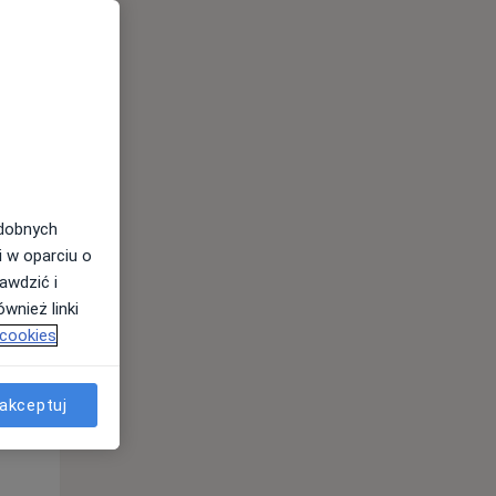
odobnych
i w oparciu o
awdzić i
wnież linki
 cookies
Wt,
Śr,
Czw,
11 Sie
12 Sie
13 Sie
akceptuj