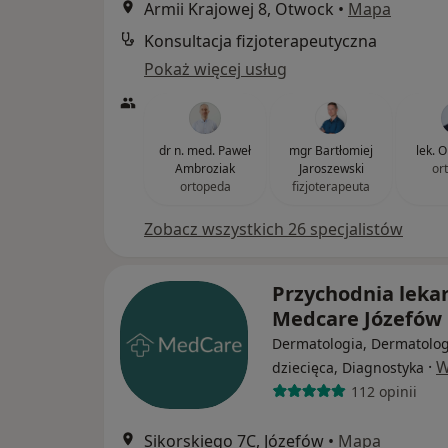
Armii Krajowej 8, Otwock
•
Mapa
Konsultacja fizjoterapeutyczna
Pokaż więcej usług
dr n. med. Paweł
mgr Bartłomiej
lek. 
Ambroziak
Jaroszewski
or
ortopeda
fizjoterapeuta
Zobacz wszystkich 26 specjalistów
Przychodnia leka
Medcare Józefów
Dermatologia, Dermatolog
·
W
dziecięca, Diagnostyka
112 opinii
Sikorskiego 7C, Józefów
•
Mapa