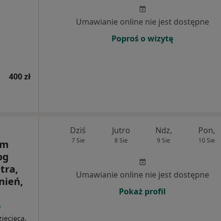
Umawianie online nie jest dostępne
Poproś o wizytę
400 zł
Dziś
Jutro
Ndz,
Pon,
7 Sie
8 Sie
9 Sie
10 Sie
um
og
tra,
Umawianie online nie jest dostępne
nień,
Pokaż profil
ziecięca,