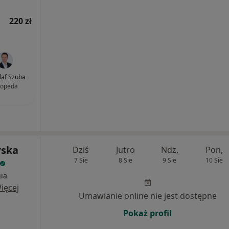
220 zł
Olaf Szuba
topeda
rska
Dziś
Jutro
Ndz,
Pon,
7 Sie
8 Sie
9 Sie
10 Sie
ia
ięcej
Umawianie online nie jest dostępne
Pokaż profil