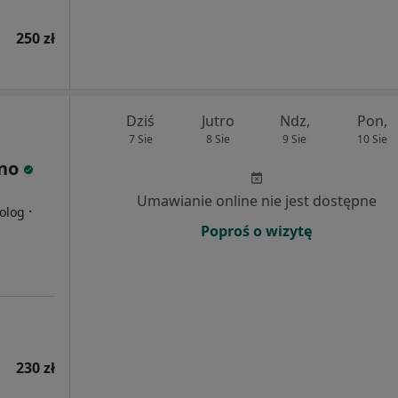
250 zł
Dziś
Jutro
Ndz,
Pon,
7 Sie
8 Sie
9 Sie
10 Sie
ino
Umawianie online nie jest dostępne
·
olog
Poproś o wizytę
230 zł