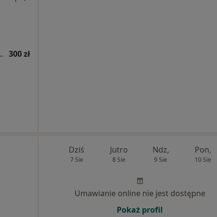
tryczna (kolejna wizyta)
300 zł
Dziś
Jutro
Ndz,
Pon,
7 Sie
8 Sie
9 Sie
10 Sie
Umawianie online nie jest dostępne
Pokaż profil