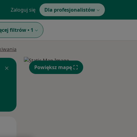
Zaloguj się
Dla profesjonalistów
ęcej filtrów
•
1
ukiwania
Powiększ mapę
Wt,
Śr,
Czw,
11 Sie
12 Sie
13 Sie