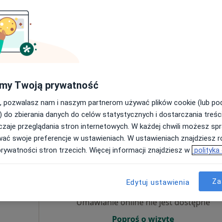
·
ta
Umawianie online nie jest dostępne
Poproś o wizytę
my Twoją prywatność
, pozwalasz nam i naszym partnerom używać plików cookie (lub p
360 zł
) do zbierania danych do celów statystycznych i dostarczania treśc
zaje przeglądania stron internetowych. W każdej chwili możesz spr
wać swoje preferencje w ustawieniach. W ustawieniach znajdziesz ró
prywatności stron trzecich. Więcej informacji znajdziesz w
polityka
Dziś
Jutro
Ndz,
Pon,
7 Sie
8 Sie
9 Sie
10 Sie
wski
Za
Edytuj ustawienia
Umawianie online nie jest dostępne
Poproś o wizytę