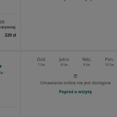
pa
gratywnej
220 zł
Dziś
Jutro
Ndz,
Pon,
7 Sie
8 Sie
9 Sie
10 Sie
·
ta
Umawianie online nie jest dostępne
Poproś o wizytę