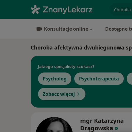
specjaliz
Konsultacje online
Dostępne t
Choroba afektywna dwubiegunowa spec
Jakiego specjalisty szukasz?
Psycholog
Psychoterapeuta
Zobacz więcej
mgr Katarzyna
Drągowska