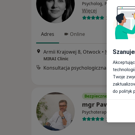
Psycholog, Psychoterapeu
Więcej
35 opinii
Adres
Online
Szanuje
Armii Krajowej 8, Otwock
•
Mapa
MIRAI Clinic
Akceptując
Konsultacja psychologiczna
technologii
Twoje zwyc
zaktualizo
do polityk 
Bezpieczne płatności
mgr Paweł Grabo
·
Więcej
Psychoterapeuta
25 opinii