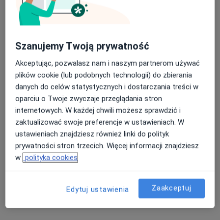
Bezpieczne płatności
Szanujemy Twoją prywatność
MSM Clinic
·
Więcej
Ginekologia, Położnictwo, Ortopedia
Akceptując, pozwalasz nam i naszym partnerom używać
1585 opinii
plików cookie (lub podobnych technologii) do zbierania
danych do celów statystycznych i dostarczania treści w
Świętokrzyska 86, Chrzanów
•
Mapa
oparciu o Twoje zwyczaje przeglądania stron
Konsultacja ginekologiczna
190 zł
internetowych. W każdej chwili możesz sprawdzić i
Pokaż więcej usług
zaktualizować swoje preferencje w ustawieniach. W
ustawieniach znajdziesz również linki do polityk
prywatności stron trzecich. Więcej informacji znajdziesz
w
polityka cookies
dr n. med. Maciej
Dominika
lek. Krzysztof Pandel
Bodzek
Chmielewska
ginekolog
ginekolog
ginekolog
Zaakceptuj
Edytuj ustawienia
Zobacz wszystkich 15 specjalistów
Brak dostępnych specjalistów z wolnymi terminami w tym centrum medycznym.