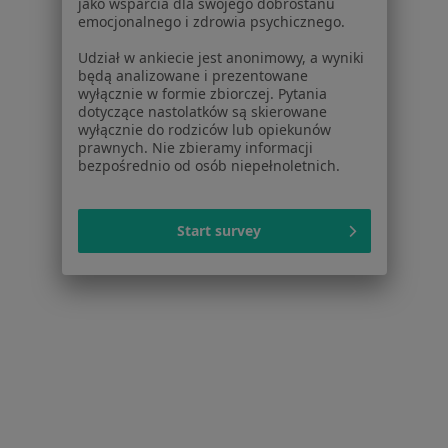
jako wsparcia dla swojego dobrostanu
Usługi i zabiegi
emocjonalnego i zdrowia psychicznego.
Choroby
Udział w ankiecie jest anonimowy, a wyniki
Pomoc
będą analizowane i prezentowane
Aplikacje mobilne
wyłącznie w formie zbiorczej. Pytania
dotyczące nastolatków są skierowane
Blog dla pacjentów
wyłącznie do rodziców lub opiekunów
prawnych. Nie zbieramy informacji
Dla profesjonalistów
bezpośrednio od osób niepełnoletnich.
Cennik
Dla lekarzy
Start survey
Dla placówek medycznych
Noa Notes
nowość
Baza wiedzy
Centrum Pomocy dla Specjalisty
Kontakt
ZnanyLekarz - Strona główna
ZnanyLekarz Sp. z o.o.
ul. Kolejowa 5/7