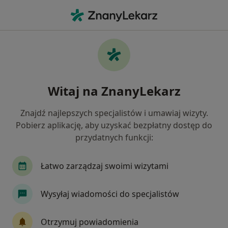
Me
Bóle W Ciąży • Chrzanów, małopolskie
Filtry
• 1
Ubezpieczenie
Map
Bóle w ciąży specjaliści w Chrzanowie
Witaj na ZnanyLekarz
Jak działają wyniki wyszukiwania
Znajdź najlepszych specjalistów i umawiaj wizyty.
Pobierz aplikację, aby uzyskać bezpłatny dostęp do
Jakiego specjalisty szukasz?
przydatnych funkcji:
Ginekolog
Fizjoterapeuta
Neurolog
Łatwo zarządzaj swoimi wizytami
Wysyłaj wiadomości do specjalistów
Otrzymuj powiadomienia