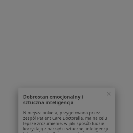
Regulamin
Polityka prywatności pacjentów
Polityka prywatności profesjonalistów
Polityka prywatności dla profesjonalistów, których
dane pozyskaliśmy samodzielnie
Polityka cookies
Jak działają wyniki wyszukiwania
Dostępność
O nas
Praca
Rekrutujemy!
Partnerzy
Centrum prasowe
Kontakt
Dobrostan emocjonalny i
sztuczna inteligencja
Dla pacjentów
Niniejsza ankieta, przygotowana przez
Lekarze
zespół Patient Care Doctoralia, ma na celu
lepsze zrozumienie, w jaki sposób ludzie
Placówki medyczne
korzystają z narzędzi sztucznej inteligencji
Pytania i odpowiedzi