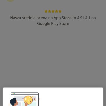
Nasza średnia ocena na App Store to 4.9 i 4.1 na
lek. Dorota Babczyk
Google Play Store
·
Więcej
Ginekolog
354 opinie
Świętokrzyska 86, Chrzanów
•
Mapa
MSM Clinic
Konsultacja ginekologiczna
260 zł
Specjalista nie oferuje umawiania online pod tym adresem.
Poproś o wizytę