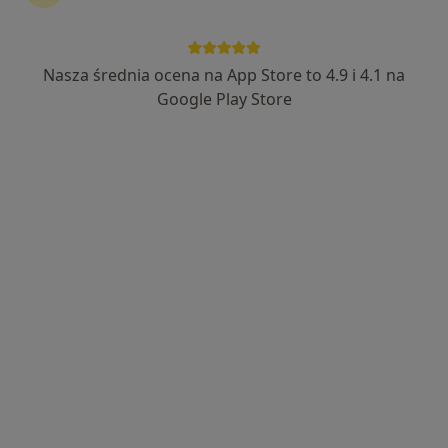
Nasza średnia ocena na App Store to 4.9 i 4.1 na
Bezpieczne płatności
Google Play Store
mgr Paweł Korzeniowski
·
Więcej
Fizjoterapeuta
15 opinii
Generała Jarosława Dąbrowskiego 70, Oświęcim
•
Mapa
Fizjo Power
Konsultacja fizjoterapeutyczna (kolejna wizyta)
180 zł
Specjalista nie oferuje umawiania online pod tym adresem.
Poproś o wizytę