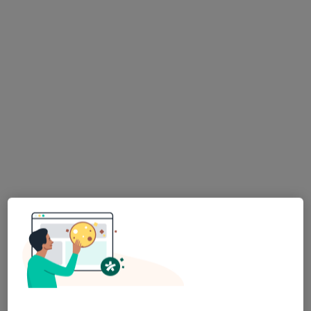
lek. Katarzyna Dębska
·
Więcej
Neurolog
18 opinii
Grunwaldzka 30, Jaworzno
•
Mapa
Prywatny Gabinet Neurologiczny
Konsultacja neurologiczna
200 zł
Specjalista nie oferuje umawiania online pod tym adresem.
Poproś o wizytę