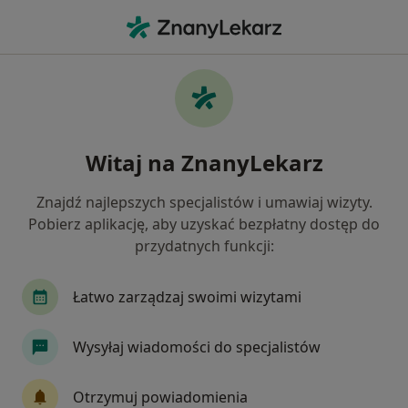
Me
Rwa Barkowa • Chrzanów, małopolskie
Filtry
• 1
Ubezpieczenie
Map
Rwa barkowa specjaliści w Chrzanowie
Witaj na ZnanyLekarz
Jak działają wyniki wyszukiwania
Znajdź najlepszych specjalistów i umawiaj wizyty.
Pobierz aplikację, aby uzyskać bezpłatny dostęp do
Jakiego specjalisty szukasz?
przydatnych funkcji:
Fizjoterapeuta
Neurolog
Ortopeda
A
Łatwo zarządzaj swoimi wizytami
Wysyłaj wiadomości do specjalistów
Otrzymuj powiadomienia