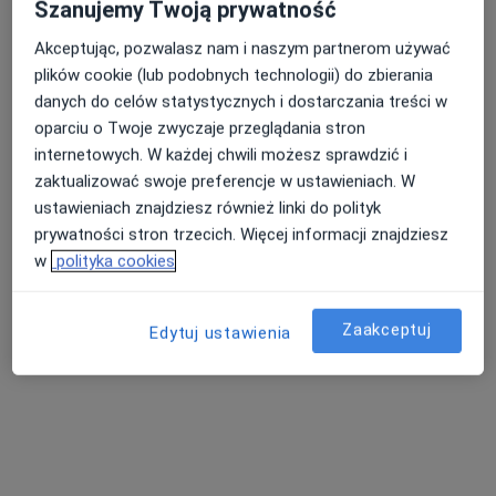
Szanujemy Twoją prywatność
Akceptując, pozwalasz nam i naszym partnerom używać
plików cookie (lub podobnych technologii) do zbierania
danych do celów statystycznych i dostarczania treści w
lek. Piotr Kowalczyk
oparciu o Twoje zwyczaje przeglądania stron
internetowych. W każdej chwili możesz sprawdzić i
·
Więcej
Ortopeda
zaktualizować swoje preferencje w ustawieniach. W
9 opinii
ustawieniach znajdziesz również linki do polityk
Oświęcimska 3, Chrzanów
•
Mapa
prywatności stron trzecich. Więcej informacji znajdziesz
Centrum Medyczne IGAMED
w
polityka cookies
Konsultacja ortopedyczna
Brak ceny
Specjalista nie oferuje umawiania online pod tym adresem.
Zaakceptuj
Edytuj ustawienia
Poproś o wizytę