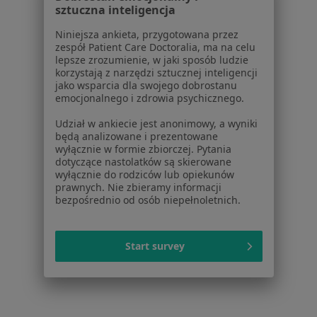
sztuczna inteligencja
Schorzenia w Chrzanowie
Niniejsza ankieta, przygotowana przez
Niewydolność serca w Chrzanowie
zespół Patient Care Doctoralia, ma na celu
lepsze zrozumienie, w jaki sposób ludzie
Choroba niedokrwienna serca w Chrzanowie
korzystają z narzędzi sztucznej inteligencji
jako wsparcia dla swojego dobrostanu
Nadciśnienie tętnicze w Chrzanowie
emocjonalnego i zdrowia psychicznego.
Infekcje dróg oddechowych w Chrzanowie
Udział w ankiecie jest anonimowy, a wyniki
będą analizowane i prezentowane
Rak płuc w Chrzanowie
wyłącznie w formie zbiorczej. Pytania
dotyczące nastolatków są skierowane
Więcej (15)
wyłącznie do rodziców lub opiekunów
Więcej w kategorii: Schorzenia w Chrzanowie
prawnych. Nie zbieramy informacji
bezpośrednio od osób niepełnoletnich.
Rwa Barkowa Specjaliści W Chrzanowie
Start survey