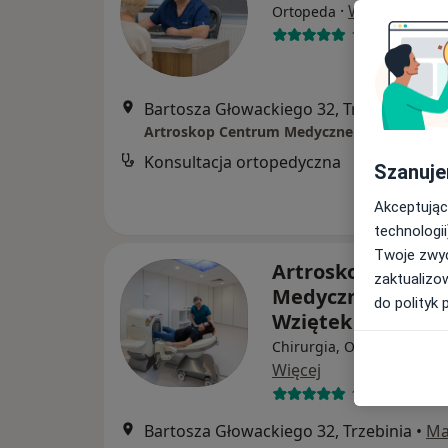
·
Więcej
Ortopeda
131 opinii
Bartosza Głowackiego 32, Trzebinia
•
Ma
Artroskop Centrum Medyczne Bogdan Wzię
Konsultacja ortopedyczna
Szanuje
Akceptując
technologii
Twoje zwyc
Artroskop Centr
zaktualizo
Medyczne Bogda
do polityk 
Wziętek
Chirurgia, Ortopedia, Fizj
Więcej
102 opinie
Bartosza Głowackiego 32, Trzebinia
•
Ma