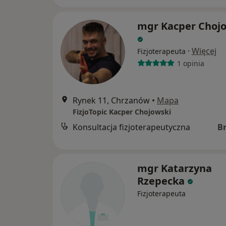
mgr Kacper Choj
·
Więcej
Fizjoterapeuta
1 opinia
Rynek 11, Chrzanów
•
Mapa
FizjoTopic Kacper Chojowski
Konsultacja fizjoterapeutyczna
B
mgr Katarzyna
Rzepecka
Fizjoterapeuta