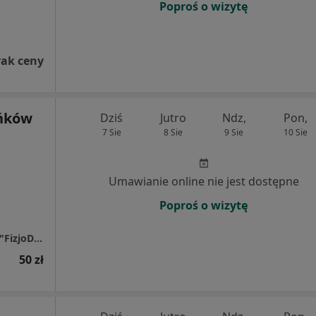
Poproś o wizytę
rak ceny
ńków
Dziś
Jutro
Ndz,
Pon,
7 Sie
8 Sie
9 Sie
10 Sie
Umawianie online nie jest dostępne
Poproś o wizytę
Gabinet Rehabilitacji i Odnowy Biologicznej "FizjoDan" - wizyty domowe
50 zł