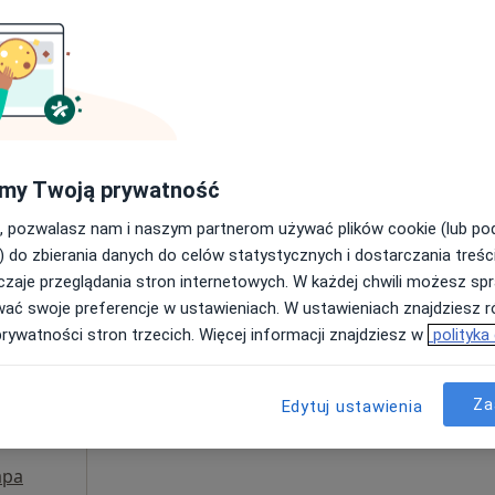
Umawianie online nie jest dostępne
Poproś o wizytę
pa
tek
350 zł
my Twoją prywatność
, pozwalasz nam i naszym partnerom używać plików cookie (lub p
) do zbierania danych do celów statystycznych i dostarczania treśc
zaje przeglądania stron internetowych. W każdej chwili możesz spr
um
Dziś
Jutro
Ndz,
Pon,
wać swoje preferencje w ustawieniach. W ustawieniach znajdziesz ró
n
7 Sie
8 Sie
9 Sie
10 Sie
prywatności stron trzecich. Więcej informacji znajdziesz w
polityka
·
oterapia
Umawianie online nie jest dostępne
Za
Edytuj ustawienia
Pokaż profil
pa