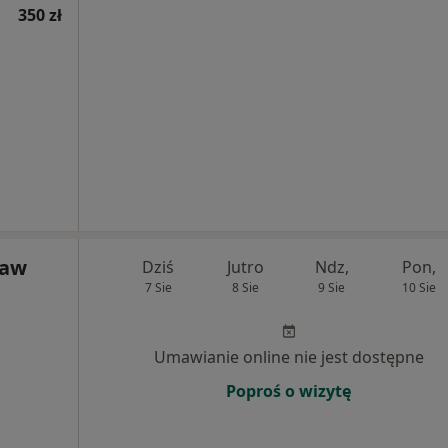
350 zł
ław
Dziś
Jutro
Ndz,
Pon,
7 Sie
8 Sie
9 Sie
10 Sie
Umawianie online nie jest dostępne
Poproś o wizytę