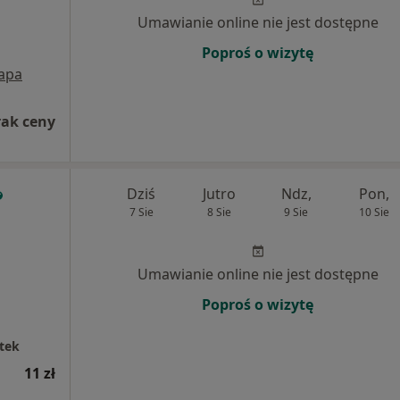
Umawianie online nie jest dostępne
Poproś o wizytę
apa
rak ceny
Dziś
Jutro
Ndz,
Pon,
7 Sie
8 Sie
9 Sie
10 Sie
Umawianie online nie jest dostępne
Poproś o wizytę
tek
11 zł