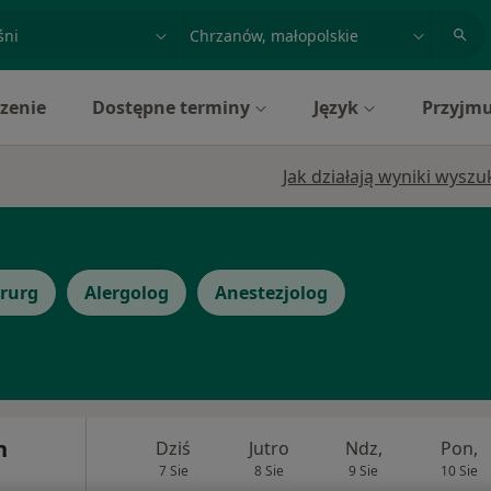
acja, badanie lub nazwisko
miasto lub dzielnica
zenie
Dostępne terminy
Język
Przyjmu
Jak działają wyniki wysz
irurg
Alergolog
Anestezjolog
n
Dziś
Jutro
Ndz,
Pon,
7 Sie
8 Sie
9 Sie
10 Sie