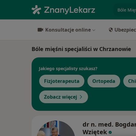
specjaliz
Konsultacje online
Ubezpiec
Bóle mięśni specjaliści w Chrzanowie
Jakiego specjalisty szukasz?
Fizjoterapeuta
Ortopeda
Ch
Zobacz więcej
dr n. med. Bogda
Wziętek