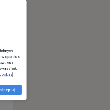
odobnych
i w oparciu o
awdzić i
Wt,
Śr,
Czw,
wnież linki
11 Sie
12 Sie
13 Sie
 cookies
akceptuj