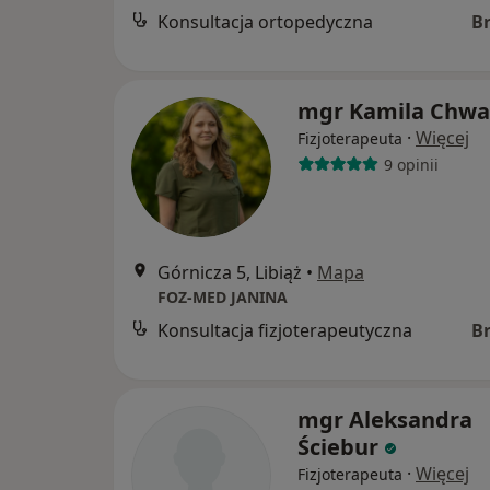
Konsultacja ortopedyczna
B
mgr Kamila Chwa
·
Więcej
Fizjoterapeuta
9 opinii
Górnicza 5, Libiąż
•
Mapa
FOZ-MED JANINA
Konsultacja fizjoterapeutyczna
B
mgr Aleksandra
Ściebur
·
Więcej
Fizjoterapeuta