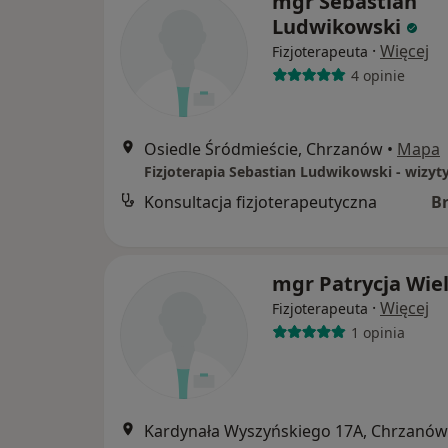
mgr Sebastian
Ludwikowski
·
Więcej
Fizjoterapeuta
4 opinie
Osiedle Śródmieście, Chrzanów
•
Mapa
Konsultacja fizjoterapeutyczna
B
mgr Patrycja Wie
·
Więcej
Fizjoterapeuta
1 opinia
Kardynała Wyszyńskiego 17A, Chrzanów