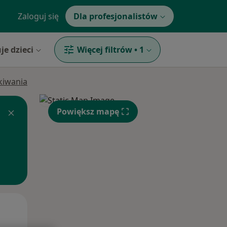
Zaloguj się
Dla profesjonalistów
je dzieci
Więcej filtrów
•
1
ukiwania
Powiększ mapę
Wt,
Śr,
Czw,
11 Sie
12 Sie
13 Sie