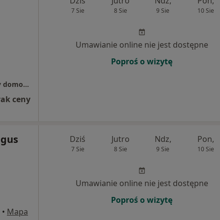
Dziś
Jutro
Ndz,
Pon,
7 Sie
8 Sie
9 Sie
10 Sie
Umawianie online nie jest dostępne
Poproś o wizytę
Fizjoterapia Sebastian Ludwikowski - wizyty domowe
rak ceny
lgus
Dziś
Jutro
Ndz,
Pon,
7 Sie
8 Sie
9 Sie
10 Sie
Umawianie online nie jest dostępne
Poproś o wizytę
•
Mapa