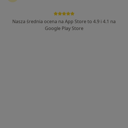
Nasza średnia ocena na App Store to 4.9 i 4.1 na
dr n. med. Bogdan Wziętek
Google Play Store
·
Więcej
Ortopeda
131 opinii
Bartosza Głowackiego 32, Trzebinia
•
Mapa
Artroskop Centrum Medyczne Bogdan Wziętek
Konsultacja ortopedyczna
350 zł
Specjalista nie oferuje umawiania online pod tym adresem.
Poproś o wizytę