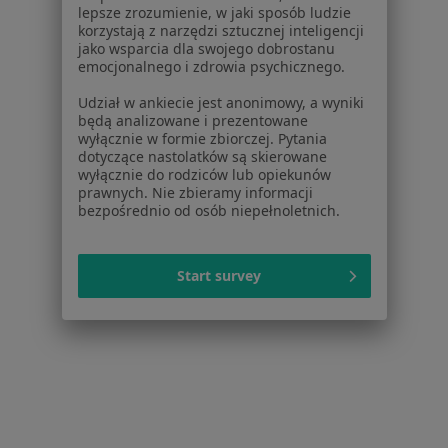
lepsze zrozumienie, w jaki sposób ludzie
Jak działają wyniki wyszukiwania
korzystają z narzędzi sztucznej inteligencji
Dostępność
jako wsparcia dla swojego dobrostanu
O nas
emocjonalnego i zdrowia psychicznego.
Praca
Rekrutujemy!
Udział w ankiecie jest anonimowy, a wyniki
Partnerzy
będą analizowane i prezentowane
Centrum prasowe
wyłącznie w formie zbiorczej. Pytania
dotyczące nastolatków są skierowane
Kontakt
wyłącznie do rodziców lub opiekunów
prawnych. Nie zbieramy informacji
Dla pacjentów
bezpośrednio od osób niepełnoletnich.
Lekarze
Placówki medyczne
Start survey
Pytania i odpowiedzi
Usługi i zabiegi
Choroby
Pomoc
Aplikacje mobilne
Blog dla pacjentów
Dla profesjonalistów