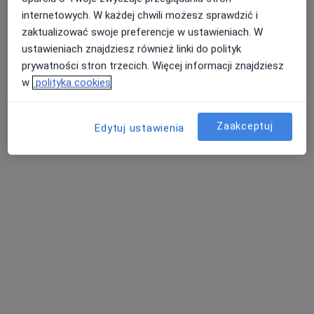
internetowych. W każdej chwili możesz sprawdzić i
Pokaż profil
zaktualizować swoje preferencje w ustawieniach. W
ustawieniach znajdziesz również linki do polityk
prywatności stron trzecich. Więcej informacji znajdziesz
w
polityka cookies
Zaakceptuj
Edytuj ustawienia
lek. Piotr Kowalczyk
·
Więcej
Ortopeda
9 opinii
Oświęcimska 3, Chrzanów
•
Mapa
Centrum Medyczne IGAMED
Konsultacja ortopedyczna
Brak ceny
Specjalista nie oferuje umawiania online pod tym adresem.