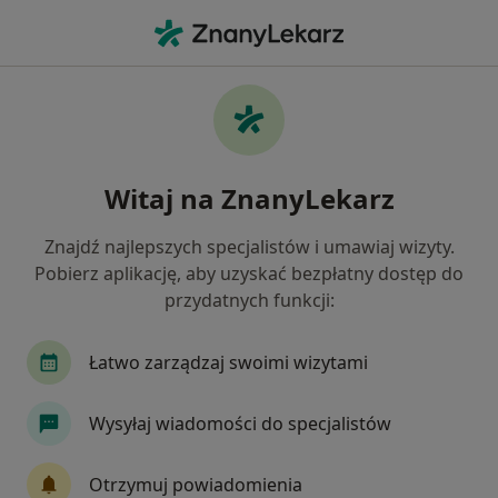
Me
Ból Pleców • Chrzanów, małopolskie
Filtry
• 1
Ubezpieczenie
Map
Ból pleców specjaliści w Chrzanowie
Witaj na ZnanyLekarz
Jak działają wyniki wyszukiwania
Znajdź najlepszych specjalistów i umawiaj wizyty.
Pobierz aplikację, aby uzyskać bezpłatny dostęp do
Jakiego specjalisty szukasz?
przydatnych funkcji:
Fizjoterapeuta
Ortopeda
Anestezjolog
Łatwo zarządzaj swoimi wizytami
Wysyłaj wiadomości do specjalistów
Otrzymuj powiadomienia