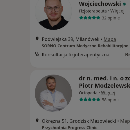
Wojciechowski
·
Więcej
Fizjoterapeuta
32 opinie
Podwiejska 39, Milanówek
•
Mapa
Konsultacja fizjoterapeutyczna
B
dr n. med. i n. o z
Piotr Modzelewsk
·
Więcej
Ortopeda
58 opinii
Okrężna 51, Grodzisk Mazowiecki
•
Map
Przychodnia Progress Clinic