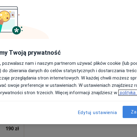
Poproś o wizytę
pa
a
180 zł
my Twoją prywatność
, pozwalasz nam i naszym partnerom używać plików cookie (lub p
Dziś
Jutro
Ndz,
Pon,
) do zbierania danych do celów statystycznych i dostarczania treśc
7 Sie
8 Sie
9 Sie
10 Sie
·
Więcej
zaje przeglądania stron internetowych. W każdej chwili możesz spr
wać swoje preferencje w ustawieniach. W ustawieniach znajdziesz ró
prywatności stron trzecich. Więcej informacji znajdziesz w
polityka
Umawianie online nie jest dostępne
Poproś o wizytę
Za
Edytuj ustawienia
190 zł