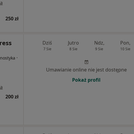
a
250 zł
ress
Dziś
Jutro
Ndz,
Pon,
7 Sie
8 Sie
9 Sie
10 Sie
·
gnostyka
Umawianie online nie jest dostępne
Pokaż profil
a
200 zł