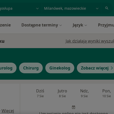
acja, badanie lub nazwisko
miasto lub dzielnica
zenie
Dostępne terminy
Język
Przyjmu
ku
Jak działają wyniki wysz
urolog
Chirurg
Ginekolog
Zobacz więcej
Dziś
Jutro
Ndz,
Pon,
7 Sie
8 Sie
9 Sie
10 Sie
·
Więcej
Umawianie online nie jest dostępne