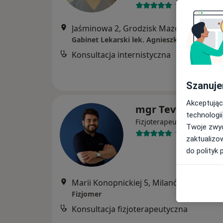
18 opinii
Jaśminowa 2, Grodzisk Mazowiecki
•
Ma
Gabinet Lekarski lek. Agnieszka Wodzyńsk
Konsultacja internistyczna
Szanuje
Akceptując
mgr Tevfik Ersoy
technologii
Fizjoterapeuta, Osteopata
Twoje zwyc
174 opinie
zaktualizo
do polityk 
Marii Konopnickiej 5, Milanówek
•
Mapa
Fizjomer
Konsultacja fizjoterapeutyczna