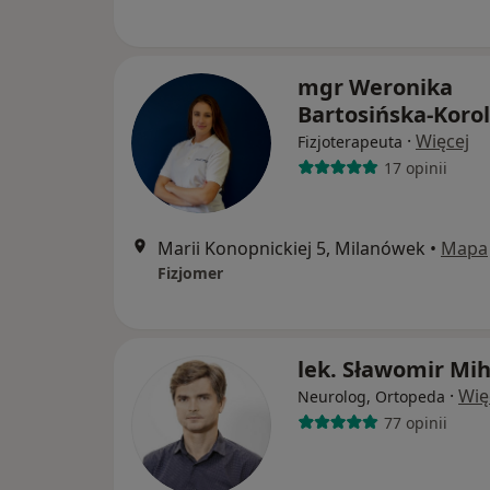
mgr Weronika
Bartosińska-Koro
·
Więcej
Fizjoterapeuta
17 opinii
Marii Konopnickiej 5, Milanówek
•
Mapa
Fizjomer
lek. Sławomir Mi
·
Wię
Neurolog, Ortopeda
77 opinii