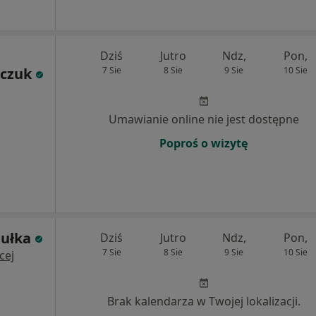
Dziś
Jutro
Ndz,
Pon,
lczuk
7 Sie
8 Sie
9 Sie
10 Sie
Umawianie online nie jest dostępne
Poproś o wizytę
hułka
Dziś
Jutro
Ndz,
Pon,
7 Sie
8 Sie
9 Sie
10 Sie
cej
Brak kalendarza w Twojej lokalizacji.