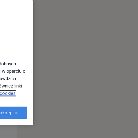
odobnych
Wt,
Śr,
Czw,
i w oparciu o
11 Sie
12 Sie
13 Sie
awdzić i
wnież linki
 cookies
akceptuj