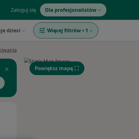
Zaloguj się
Dla profesjonalistów
je dzieci
Więcej filtrów
•
1
ukiwania
Powiększ mapę
Wt,
Śr,
Czw,
11 Sie
12 Sie
13 Sie