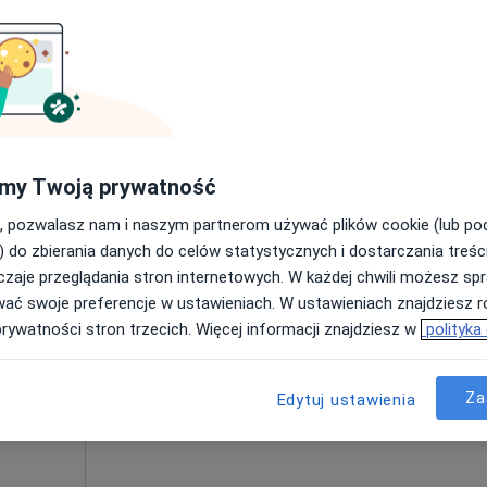
Poproś o wizytę
my Twoją prywatność
250 zł
, pozwalasz nam i naszym partnerom używać plików cookie (lub p
) do zbierania danych do celów statystycznych i dostarczania treśc
zaje przeglądania stron internetowych. W każdej chwili możesz spr
Dziś
Jutro
Ndz,
Pon,
wać swoje preferencje w ustawieniach. W ustawieniach znajdziesz ró
7 Sie
8 Sie
9 Sie
10 Sie
prywatności stron trzecich. Więcej informacji znajdziesz w
polityka
karz
Umawianie online nie jest dostępne
Za
karz
Edytuj ustawienia
Poproś o wizytę