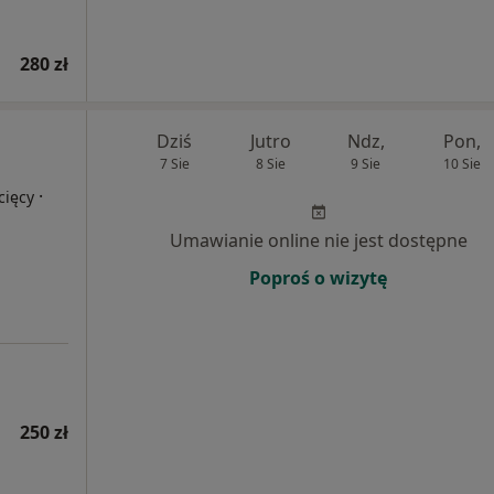
280 zł
Dziś
Jutro
Ndz,
Pon,
7 Sie
8 Sie
9 Sie
10 Sie
·
cięcy
Umawianie online nie jest dostępne
Poproś o wizytę
250 zł