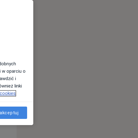
odobnych
i w oparciu o
awdzić i
Wt,
Śr,
Czw,
wnież linki
11 Sie
12 Sie
13 Sie
 cookies
akceptuj