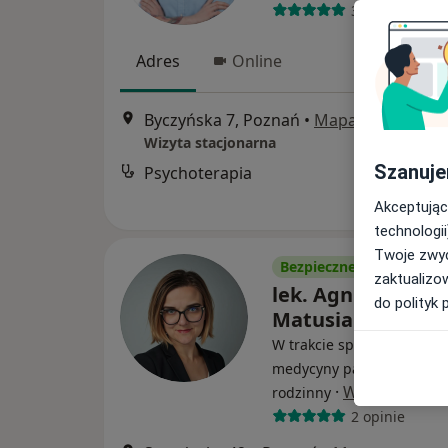
39 opinii
Adres
Online
Byczyńska 7, Poznań
•
Mapa
Wizyta stacjonarna
Szanuje
Psychoterapia
Akceptując
technologii
Twoje zwyc
Bezpieczne płatności
zaktualizo
lek. Agnieszka
do polityk 
Matusiak-Jońska
W trakcie specjalizacji (Le
medycyny paliatywnej), Le
·
Więcej
rodzinny
2 opinie