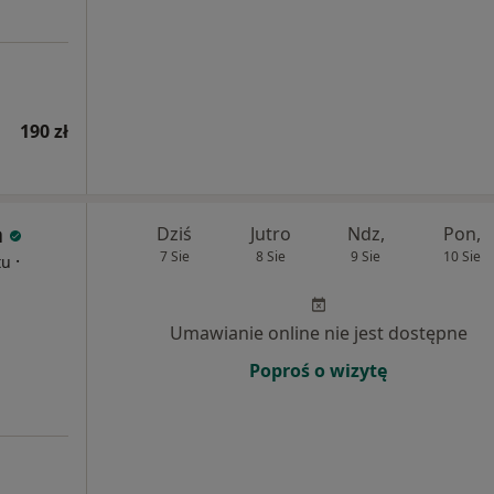
190 zł
a
Dziś
Jutro
Ndz,
Pon,
7 Sie
8 Sie
9 Sie
10 Sie
·
tu
Umawianie online nie jest dostępne
Poproś o wizytę