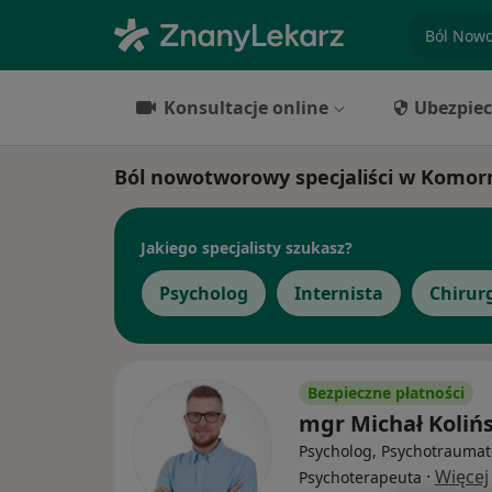
specjaliz
Konsultacje online
Ubezpiec
Ból nowotworowy specjaliści w Komor
Jakiego specjalisty szukasz?
Psycholog
Internista
Chirur
Bezpieczne płatności
mgr Michał Kolińs
Psycholog, Psychotraumat
·
Więcej
Psychoterapeuta