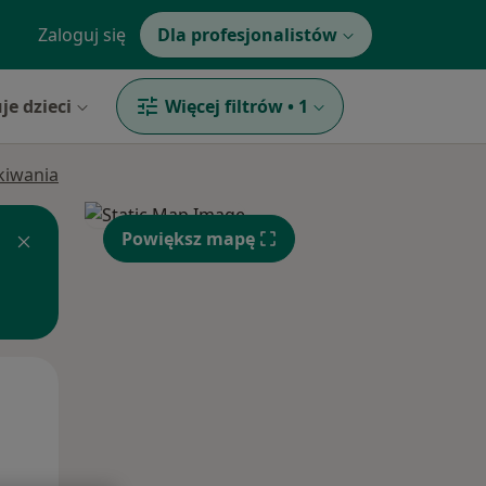
Zaloguj się
Dla profesjonalistów
je dzieci
Więcej filtrów
•
1
ukiwania
Powiększ mapę
Wt,
Śr,
Czw,
11 Sie
12 Sie
13 Sie