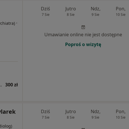
Dziś
Jutro
Ndz,
Pon,
7 Sie
8 Sie
9 Sie
10 Sie
·
ychiatra)
Umawianie online nie jest dostępne
Poproś o wizytę
tryczna (kolejna wizyta)
300 zł
ylarek
Dziś
Jutro
Ndz,
Pon,
7 Sie
8 Sie
9 Sie
10 Sie
diolog)