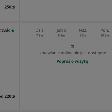
250 zł
czak
Dziś
Jutro
Ndz,
Pon,
7 Sie
8 Sie
9 Sie
10 Sie
Umawianie online nie jest dostępne
Poproś o wizytę
od 220 zł