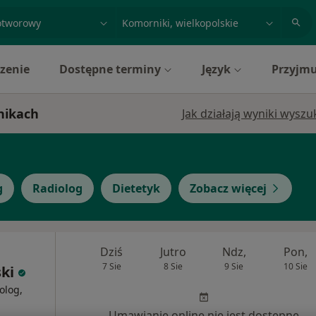
acja, badanie lub nazwisko
miasto lub dzielnica
zenie
Dostępne terminy
Język
Przyjmu
nikach
Jak działają wyniki wysz
g
Radiolog
Dietetyk
Zobacz więcej
Dziś
Jutro
Ndz,
Pon,
7 Sie
8 Sie
9 Sie
10 Sie
ki
olog,
Umawianie online nie jest dostępne