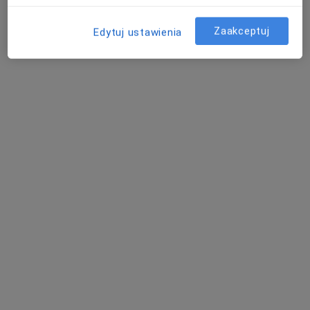
Poproś o wizytę
Zaakceptuj
Edytuj ustawienia
lek. Ida Szafałowicz
·
Więcej
Diabetolog, Internista
101 opinii
Stawna 7, Komorniki
•
Mapa
Centrum Medyczne Komorniki
Konsultacja diabetologiczna
230 zł
Specjalista nie oferuje umawiania online pod tym adresem.