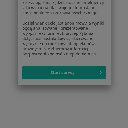
korzystają z narzędzi sztucznej inteligencji
jako wsparcia dla swojego dobrostanu
emocjonalnego i zdrowia psychicznego.
Udział w ankiecie jest anonimowy, a wyniki
będą analizowane i prezentowane
wyłącznie w formie zbiorczej. Pytania
Serwis
dotyczące nastolatków są skierowane
wyłącznie do rodziców lub opiekunów
Regulamin
prawnych. Nie zbieramy informacji
Polityka prywatności pacjentów
bezpośrednio od osób niepełnoletnich.
Polityka prywatności profesjonalistów
Polityka prywatności dla profesjonalistów, których
Start survey
dane pozyskaliśmy samodzielnie
Polityka cookies
Jak działają wyniki wyszukiwania
Dostępność
O nas
Praca
Rekrutujemy!
Partnerzy
Centrum prasowe