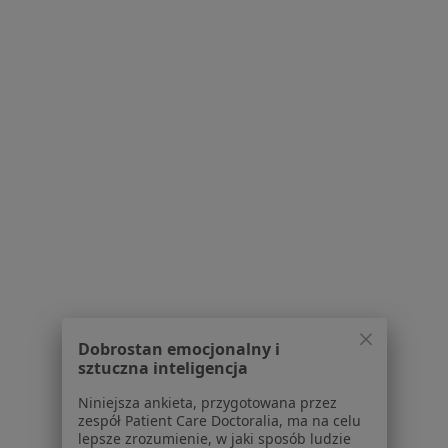
Insulinooporność w Obornikach
Więcej (11)
Więcej w kategorii: W pobliżu Komorników
Schorzenia w Komornikach
Cukrzyca w Komornikach
Nadciśnienie tętnicze w Komornikach
Otyłość w Komornikach
Urazy w Komornikach
Ból zwyrodnieniowy w Komornikach
Więcej (15)
Więcej w kategorii: Schorzenia w Komornikac
Dobrostan emocjonalny i
sztuczna inteligencja
Niniejsza ankieta, przygotowana przez
Strona Główna
Choroby
Insulinooporność
Zmień miasto
zespół Patient Care Doctoralia, ma na celu
Komorniki
Zmień miasto
lepsze zrozumienie, w jaki sposób ludzie