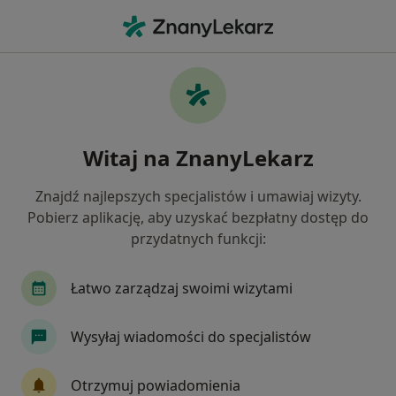
Me
Insulinooporność • Komorniki, wielkopolskie
Filtry
• 1
Ubezpieczenie
Map
Insulinooporność specjaliści w Komornikach
Witaj na ZnanyLekarz
Jak działają wyniki wyszukiwania
Znajdź najlepszych specjalistów i umawiaj wizyty.
Pobierz aplikację, aby uzyskać bezpłatny dostęp do
Jakiego specjalisty szukasz?
przydatnych funkcji:
Lekarz rodzinny
Dietetyk
Internista
Łatwo zarządzaj swoimi wizytami
Wysyłaj wiadomości do specjalistów
Otrzymuj powiadomienia