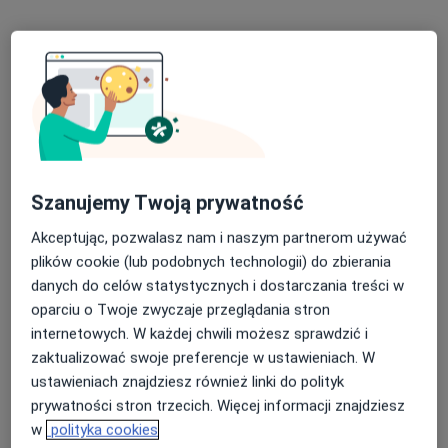
Bezpieczne płatności
lek. Beata Skrobańska
Szanujemy Twoją prywatność
·
Więcej
Lekarz rodzinny
22 opinie
Akceptując, pozwalasz nam i naszym partnerom używać
plików cookie (lub podobnych technologii) do zbierania
Adres
Online
danych do celów statystycznych i dostarczania treści w
oparciu o Twoje zwyczaje przeglądania stron
internetowych. W każdej chwili możesz sprawdzić i
Medwind-Ostatnia 23, Poznań
•
Mapa
zaktualizować swoje preferencje w ustawieniach. W
Beata Skrobańska - Medycyna Rodzinna i Obesitologia
ustawieniach znajdziesz również linki do polityk
Konsultacja lekarza rodzinnego
250 zł
prywatności stron trzecich. Więcej informacji znajdziesz
Specjalista nie oferuje umawiania online pod tym adresem.
w
polityka cookies