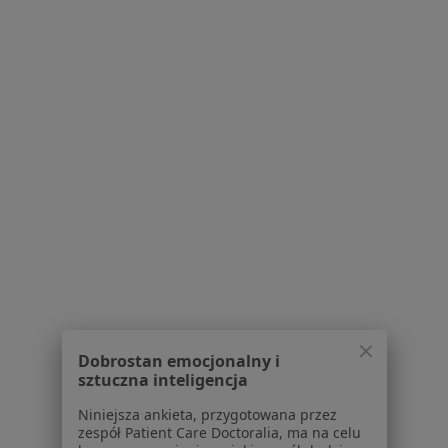
Konsultacja fizjoterapeutyczna (pierwsza wizyta)
od 200 zł
Specjalista nie oferuje umawiania online pod tym adresem.
Poproś o wizytę
1
2
Powiązane wyszukiwania
W pobliżu Ożarowa Mazowieckiego
Ból kolana w Warszawie
Ból kolana w Otwocku
Dobrostan emocjonalny i
Ból kolana w Pruszkowie
sztuczna inteligencja
Ból kolana w Piasecznie
Niniejsza ankieta, przygotowana przez
zespół Patient Care Doctoralia, ma na celu
Ból kolana w Konstancinie-Jeziornie