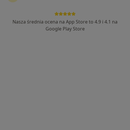
Nasza średnia ocena na App Store to 4.9 i 4.1 na
Google Play Store
Bezpieczne płatności
mgr Krzysztof Ostrowski
·
Więcej
Fizjoterapeuta
14 opinii
Warszawska 58C/36, Warszawa
•
Mapa
Centrum Medyczne Symbios
Konsultacja fizjoterapeutyczna
100 zł
Specjalista nie oferuje umawiania online pod tym adresem.
Poproś o wizytę