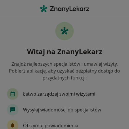
Me
Ból Kolana • Ożarów Mazowiecki, mazowieckie
Filtry
• 1
Mapa
Ból kolana specjaliści w Ożarowie
Witaj na ZnanyLekarz
Mazowieckim
Jak działają wyniki wyszukiwania
Znajdź najlepszych specjalistów i umawiaj wizyty.
Pobierz aplikację, aby uzyskać bezpłatny dostęp do
przydatnych funkcji:
Jakiego specjalisty szukasz?
Fizjoterapeuta
Ortopeda
Kardiolog
F
Łatwo zarządzaj swoimi wizytami
Wysyłaj wiadomości do specjalistów
Otrzymuj powiadomienia