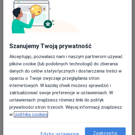
Bezpieczne płatności
dr n. o zdr. Rafał Leszcz
Szanujemy Twoją prywatność
·
Więcej
Fizjoterapeuta, Osteopata
Akceptując, pozwalasz nam i naszym partnerom używać
262 opinie
plików cookie (lub podobnych technologii) do zbierania
Hubala-Dobrzańskiego 79, Latchorzew
•
Mapa
danych do celów statystycznych i dostarczania treści w
Orto-Med Gabinet Fizjoterapii i Terapii Manualnej | Fizjoterapia Dzieci i Noworodków | Fizjoterapia Dorosłych| Leczenie bólu | Osteopatia |
oparciu o Twoje zwyczaje przeglądania stron
Fizjoterapia kobiet w ciąży / fizjoterapia okołoporodowa
240 zł
internetowych. W każdej chwili możesz sprawdzić i
zaktualizować swoje preferencje w ustawieniach. W
Specjalista nie oferuje umawiania online pod tym adresem.
ustawieniach znajdziesz również linki do polityk
prywatności stron trzecich. Więcej informacji znajdziesz
Poproś o wizytę
w
polityka cookies
Zaakceptuj
Edytuj ustawienia