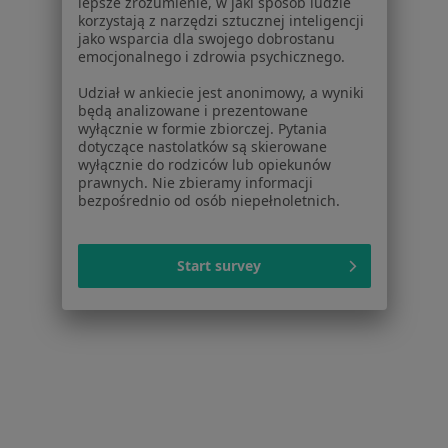
lepsze zrozumienie, w jaki sposób ludzie
korzystają z narzędzi sztucznej inteligencji
Więcej (14)
jako wsparcia dla swojego dobrostanu
Więcej w kategorii: W pobliżu Ożarowa Mazo
emocjonalnego i zdrowia psychicznego.
Schorzenia w Ożarowie Mazowieckim
Udział w ankiecie jest anonimowy, a wyniki
będą analizowane i prezentowane
Ból pleców w Ożarowie Mazowieckim
wyłącznie w formie zbiorczej. Pytania
dotyczące nastolatków są skierowane
Stany pooperacyjne w Ożarowie Mazowieckim
wyłącznie do rodziców lub opiekunów
prawnych. Nie zbieramy informacji
Stany pourazowe w Ożarowie Mazowieckim
bezpośrednio od osób niepełnoletnich.
Urazy w Ożarowie Mazowieckim
Wady postawy w Ożarowie Mazowieckim
Start survey
Więcej (15)
Więcej w kategorii: Schorzenia w Ożarowie 
Ból Kolana Specjaliści W Ożarowie Mazowieckim