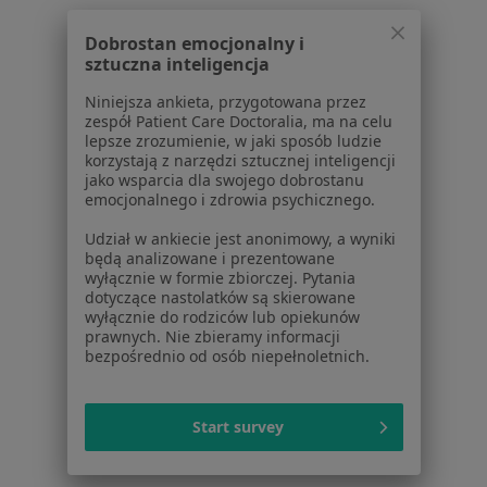
Placówki medyczne
Pytania i odpowiedzi
Dobrostan emocjonalny i
Usługi i zabiegi
sztuczna inteligencja
Choroby
Niniejsza ankieta, przygotowana przez
Pomoc
zespół Patient Care Doctoralia, ma na celu
Aplikacje mobilne
lepsze zrozumienie, w jaki sposób ludzie
Blog dla pacjentów
korzystają z narzędzi sztucznej inteligencji
jako wsparcia dla swojego dobrostanu
emocjonalnego i zdrowia psychicznego.
Dla profesjonalistów
Udział w ankiecie jest anonimowy, a wyniki
Cennik
będą analizowane i prezentowane
Dla lekarzy
wyłącznie w formie zbiorczej. Pytania
Dla placówek medycznych
dotyczące nastolatków są skierowane
wyłącznie do rodziców lub opiekunów
Noa Notes
nowość
prawnych. Nie zbieramy informacji
Baza wiedzy
bezpośrednio od osób niepełnoletnich.
Centrum Pomocy dla Specjalisty
Kontakt
Start survey
ZnanyLekarz - Strona główna
ZnanyLekarz Sp. z o.o.