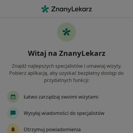
Me
Wady Serca • Pszczyna, śląskie
Filtry
• 1
Ubezpieczenie
Map
Wady serca specjaliści w Pszczynie
Witaj na ZnanyLekarz
Jak działają wyniki wyszukiwania
Znajdź najlepszych specjalistów i umawiaj wizyty.
Pobierz aplikację, aby uzyskać bezpłatny dostęp do
Jakiego specjalisty szukasz?
przydatnych funkcji:
Kardiolog
Internista
Laryngolog
Lek
Łatwo zarządzaj swoimi wizytami
Wysyłaj wiadomości do specjalistów
Otrzymuj powiadomienia