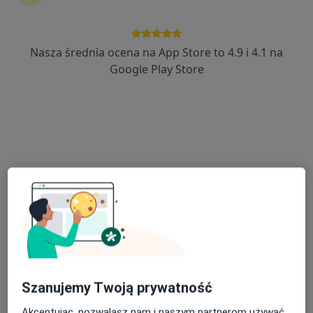
Nasza średnia ocena na App Store to 4.9 i 4.1 na
dr n. med. Grzegorz Kubiak
Google Play Store
·
Więcej
Kardiolog
129 opinii
Leczenie nadciśnienia tętniczego
Leczenie wad serca i arytmii
Wypisuję recepty refundowane przez NFZ
Partyzantów 21, Pszczyna
•
Mapa
Gabinet kardiologiczny - dr Grzegorz Kubiak
Konsultacja kardiologiczna
300 zł
Specjalista nie oferuje umawiania online pod tym adresem.
Poproś o wizytę
Szanujemy Twoją prywatność
Akceptując, pozwalasz nam i naszym partnerom używać