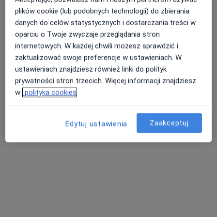
plików cookie (lub podobnych technologii) do zbierania
danych do celów statystycznych i dostarczania treści w
oparciu o Twoje zwyczaje przeglądania stron
internetowych. W każdej chwili możesz sprawdzić i
zaktualizować swoje preferencje w ustawieniach. W
ustawieniach znajdziesz również linki do polityk
prywatności stron trzecich. Więcej informacji znajdziesz
dr Radosław Kwieciński
w
polityka cookies
·
Więcej
Kardiolog
73 opinie
Zaakceptuj
Niewydolność i wady serca, choroba wieńcowa
Edytuj ustawienia
Śląski Uniwersytet Medyczny wydział w Zabrzu
Wysoko oceniany przez pacjentów
Partyzantów 21, Pszczyna
•
Mapa
Gabinet Twoje Serce - Nasza Troska
Specjalista nie oferuje umawiania online pod tym adresem.