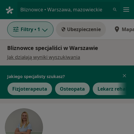
Me
Bliznowce • Warszawa, mazowieckie
Filtry
• 1
Ubezpieczenie
Map
Bliznowce specjaliści w Warszawie
Jak działają wyniki wyszukiwania
Jakiego specjalisty szukasz?
Fizjoterapeuta
Osteopata
Lekarz rehabili