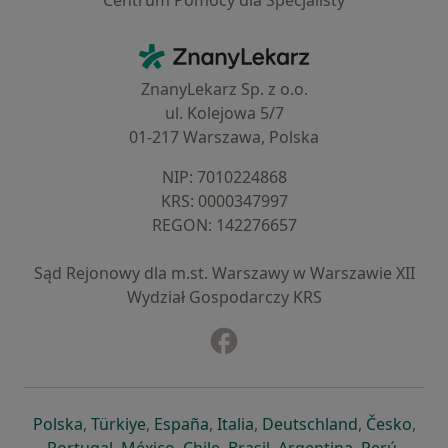
Centrum Pomocy dla Specjalisty
Kontakt
ZnanyLekarz - Strona główna
ZnanyLekarz Sp. z o.o.
ul. Kolejowa 5/7
01-217 Warszawa, Polska
NIP: ⁠7010224868
KRS: ⁠0000347997
REGON: ⁠142276657
Sąd Rejonowy dla m.st. Warszawy w Warszawie XII
Wydział Gospodarczy KRS
Facebook
otwiera się w nowej karcie
otwiera się w nowej karcie
otwiera się w nowej karcie
otwiera się w nowej karcie
otwiera się w nowej karci
otwiera się
otwi
Polska
,
Türkiye
,
España
,
Italia
,
Deutschland
,
Česko
,
otwiera się w nowej karcie
otwiera się w nowej karcie
otwiera się w nowej karcie
otwiera się w nowej kar
otwiera się 
otwier