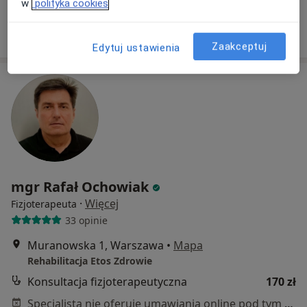
Specjalista nie oferuje umawiania online pod tym adresem.
w
polityka cookies
Poproś o wizytę
Zaakceptuj
Edytuj ustawienia
mgr Rafał Ochowiak
·
Więcej
Fizjoterapeuta
33 opinie
Muranowska 1, Warszawa
•
Mapa
Rehabilitacja Etos Zdrowie
Konsultacja fizjoterapeutyczna
170 zł
Specjalista nie oferuje umawiania online pod tym adresem.