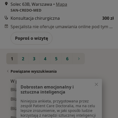
Solec 63B, Warszawa
•
Mapa
SAN-CREDO-MED
Konsultacja chirurgiczna
300 zł
Specjalista nie oferuje umawiania online pod tym adresem.
Poproś o wizytę
1
2
3
4
5
6
Powiązane wyszukiwania
W pobliżu Warszawy
Dobrostan emocjonalny i
Bliznowce w Pruszkowie
sztuczna inteligencja
Bliznowce w
Niniejsza ankieta, przygotowana przez
zespół Patient Care Doctoralia, ma na celu
Bliznowce w Piasecznie
lepsze zrozumienie, w jaki sposób ludzie
korzystają z narzędzi sztucznej inteligencji