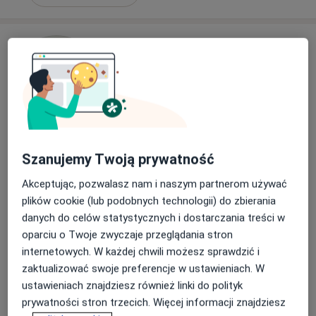
mgr Paweł Wysocki
Szanujemy Twoją prywatność
·
Więcej
Fizjoterapeuta
Akceptując, pozwalasz nam i naszym partnerom używać
73 opinie
plików cookie (lub podobnych technologii) do zbierania
Adres 1
Adres 2
danych do celów statystycznych i dostarczania treści w
oparciu o Twoje zwyczaje przeglądania stron
internetowych. W każdej chwili możesz sprawdzić i
Księdza Ignacego Kłopotowskiego 20, Warszawa
•
Mapa
zaktualizować swoje preferencje w ustawieniach. W
Praska Klinika Zdrowia
ustawieniach znajdziesz również linki do polityk
Konsultacja fizjoterapeutyczna
240 zł
prywatności stron trzecich. Więcej informacji znajdziesz