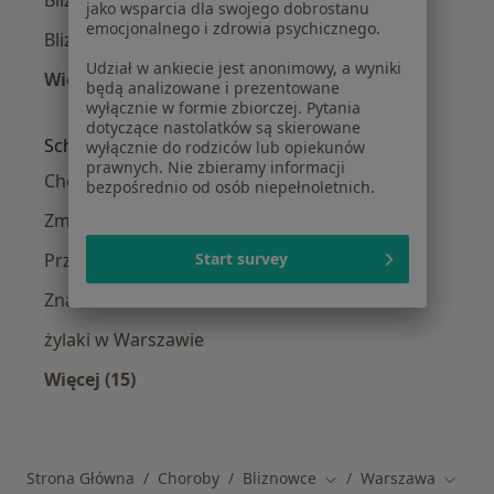
Bliznowce w Sulejówku
jako wsparcia dla swojego dobrostanu
emocjonalnego i zdrowia psychicznego.
Bliznowce w Józefosławiu
Udział w ankiecie jest anonimowy, a wyniki
Więcej (1)
będą analizowane i prezentowane
Więcej w kategorii: W pobliżu Warszawy
wyłącznie w formie zbiorczej. Pytania
dotyczące nastolatków są skierowane
Schorzenia w Warszawie
wyłącznie do rodziców lub opiekunów
prawnych. Nie zbieramy informacji
Choroby chirurgiczne w Warszawie
bezpośrednio od osób niepełnoletnich.
Zmiany skórne w Warszawie
Start survey
Przepuklina w Warszawie
Znamiona w Warszawie
żylaki w Warszawie
Więcej (15)
Więcej w kategorii: Schorzenia w Warszawie
Strona Główna
Choroby
Bliznowce
Warszawa
Zmień miasto
Zmień 