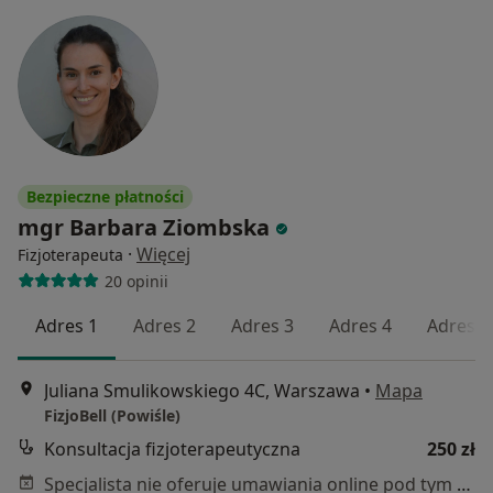
Bezpieczne płatności
mgr Barbara Ziombska
·
Więcej
Fizjoterapeuta
20 opinii
Adres 1
Adres 2
Adres 3
Adres 4
Adres 5
Juliana Smulikowskiego 4C, Warszawa
•
Mapa
FizjoBell (Powiśle)
Konsultacja fizjoterapeutyczna
250 zł
Specjalista nie oferuje umawiania online pod tym adresem.