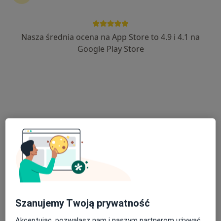
Nasza średnia ocena na App Store to 4.9 i 4.1 na
mgr Katarzyna Wojutyńska
Google Play Store
·
Więcej
Psycholog, Psycholog dziecięcy
238 opinii
Adres
Online
Bolesława Chrobrego 2, Strzelce Opolskie
•
Mapa
Gabinet psychologiczny
Konsultacja psychologiczna
250 zł
Specjalista nie oferuje umawiania online pod tym adresem.
Poproś o wizytę
Szanujemy Twoją prywatność
Akceptując, pozwalasz nam i naszym partnerom używać