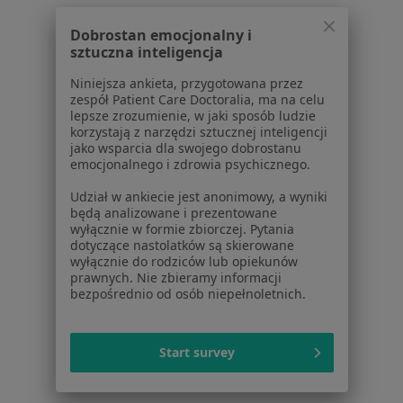
Placówki medyczne
Pytania i odpowiedzi
Dobrostan emocjonalny i
Usługi i zabiegi
sztuczna inteligencja
Choroby
Niniejsza ankieta, przygotowana przez
Pomoc
zespół Patient Care Doctoralia, ma na celu
Aplikacje mobilne
lepsze zrozumienie, w jaki sposób ludzie
Blog dla pacjentów
korzystają z narzędzi sztucznej inteligencji
jako wsparcia dla swojego dobrostanu
emocjonalnego i zdrowia psychicznego.
Dla profesjonalistów
Udział w ankiecie jest anonimowy, a wyniki
Cennik
będą analizowane i prezentowane
Dla lekarzy
wyłącznie w formie zbiorczej. Pytania
Dla placówek medycznych
dotyczące nastolatków są skierowane
wyłącznie do rodziców lub opiekunów
Noa Notes
nowość
prawnych. Nie zbieramy informacji
Baza wiedzy
bezpośrednio od osób niepełnoletnich.
Centrum Pomocy dla Specjalisty
Kontakt
Start survey
ZnanyLekarz - Strona główna
ZnanyLekarz Sp. z o.o.