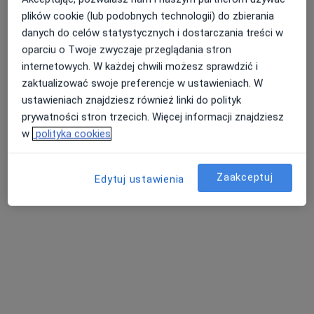
plików cookie (lub podobnych technologii) do zbierania
danych do celów statystycznych i dostarczania treści w
oparciu o Twoje zwyczaje przeglądania stron
internetowych. W każdej chwili możesz sprawdzić i
zaktualizować swoje preferencje w ustawieniach. W
ustawieniach znajdziesz również linki do polityk
lek. Krzysztof Michali
prywatności stron trzecich. Więcej informacji znajdziesz
·
Więcej
Lekarz rodzinny
w
polityka cookies
27 opinii
plac Żeromskiego 1/3, Strzelce Opolskie
•
Mapa
Zaakceptuj
Edytuj ustawienia
MI CLINIC
Konsultacja lekarza rodzinnego
200 zł
Specjalista nie oferuje umawiania online pod tym adresem.
Poproś o wizytę