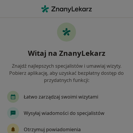
Me
Bezsenność • Strzelce Opolskie, opolskie
Filtry
• 1
Ubezpieczenie
Map
Bezsenność specjaliści w Strzelcach
Witaj na ZnanyLekarz
Opolskich
Jak działają wyniki wyszukiwania
Znajdź najlepszych specjalistów i umawiaj wizyty.
Pobierz aplikację, aby uzyskać bezpłatny dostęp do
przydatnych funkcji:
Jakiego specjalisty szukasz?
Psycholog
Lekarz rodzinny
Neurolog
Łatwo zarządzaj swoimi wizytami
Wysyłaj wiadomości do specjalistów
Otrzymuj powiadomienia