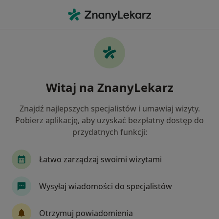
Me
Atopowe Zapalenie Skóry • Tomaszów Mazowiecki, łódzkie
Filtry
• 1
Mapa
Atopowe zapalenie skóry specjaliści w
Witaj na ZnanyLekarz
Tomaszowie Mazowieckim
Jak działają wyniki wyszukiwania
Znajdź najlepszych specjalistów i umawiaj wizyty.
Pobierz aplikację, aby uzyskać bezpłatny dostęp do
przydatnych funkcji:
Jakiego specjalisty szukasz?
Dermatolog
Wenerolog
Endokrynolog
Łatwo zarządzaj swoimi wizytami
Wysyłaj wiadomości do specjalistów
Otrzymuj powiadomienia