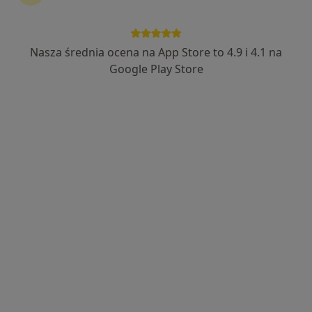
Nasza średnia ocena na App Store to 4.9 i 4.1 na
lek. Joanna Sieniawska
Google Play Store
Dermatolog, Lekarz wykonujący zabiegi medycyny estetycznej
·
Więcej
335 opinii
Adres
Online 1
Online 2
Online 3
Zamenhofa 7a, Tomaszów Mazowiecki
•
Mapa
Centrum Medyczno-Stomatologiczne Medentis
Konsultacja dermatologiczna
od 230 zł
Specjalista nie oferuje umawiania online pod tym adresem.
Poproś o wizytę