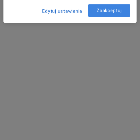
Sieniawska
Amsolik
Mędrek-Socha
dermatolog
chirurg
gastrolog
Zaakceptuj
Edytuj ustawienia
Zobacz wszystkich 5 specjalistów
Brak dostępnych specjalistów z wolnymi terminami w tym centrum medycznym.
Pokaż profil
dr n. med. Adam Halbina
·
Więcej
Dermatolog, Wenerolog
159 opinii