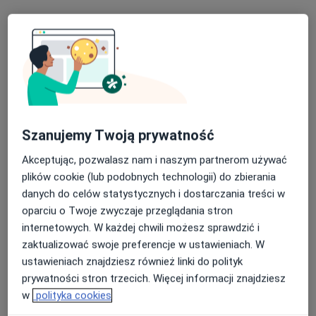
Centrum Medyczno-Stomatologiczne
Szanujemy Twoją prywatność
Medentis
Akceptując, pozwalasz nam i naszym partnerom używać
·
Więcej
Ortodoncja, Ultrasonografia, Dermatologia
plików cookie (lub podobnych technologii) do zbierania
169 opinii
danych do celów statystycznych i dostarczania treści w
Zamenhofa 7a, Tomaszów Mazowiecki
•
Mapa
oparciu o Twoje zwyczaje przeglądania stron
internetowych. W każdej chwili możesz sprawdzić i
Konsultacja chirurgiczna
200 zł
zaktualizować swoje preferencje w ustawieniach. W
Pokaż więcej usług
ustawieniach znajdziesz również linki do polityk
prywatności stron trzecich. Więcej informacji znajdziesz
w
polityka cookies
lek. Joanna
dr n. med. Maciej
dr n. med. Marta