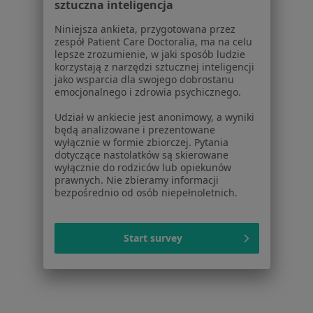
sztuczna inteligencja
Praca
Rekrutujemy!
Partnerzy
Niniejsza ankieta, przygotowana przez
Centrum prasowe
zespół Patient Care Doctoralia, ma na celu
lepsze zrozumienie, w jaki sposób ludzie
Kontakt
korzystają z narzędzi sztucznej inteligencji
jako wsparcia dla swojego dobrostanu
Dla pacjentów
emocjonalnego i zdrowia psychicznego.
Lekarze
Udział w ankiecie jest anonimowy, a wyniki
Placówki medyczne
będą analizowane i prezentowane
Pytania i odpowiedzi
wyłącznie w formie zbiorczej. Pytania
dotyczące nastolatków są skierowane
Usługi i zabiegi
wyłącznie do rodziców lub opiekunów
Choroby
prawnych. Nie zbieramy informacji
Pomoc
bezpośrednio od osób niepełnoletnich.
Aplikacje mobilne
Blog dla pacjentów
Start survey
Dla profesjonalistów
Cennik
Dla lekarzy