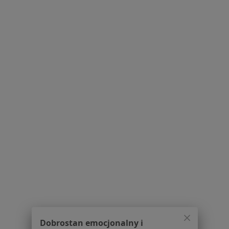
Atopowe Zapalenie Skóry Specjaliści W Tomaszowie
Mazowieckim
Serwis
Regulamin
Polityka prywatności pacjentów
Polityka prywatności profesjonalistów
Polityka prywatności dla profesjonalistów, których
dane pozyskaliśmy samodzielnie
Polityka cookies
Jak działają wyniki wyszukiwania
Dostępność
O nas
Dobrostan emocjonalny i