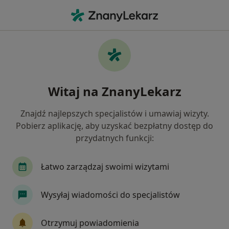
Me
Atopowe Zapalenie Skóry • Piotrków Trybunalski, łódzkie
Filtry
• 1
Mapa
Atopowe zapalenie skóry specjaliści w
Witaj na ZnanyLekarz
Piotrkowie Trybunalskim
Jak działają wyniki wyszukiwania
Znajdź najlepszych specjalistów i umawiaj wizyty.
Pobierz aplikację, aby uzyskać bezpłatny dostęp do
przydatnych funkcji:
Jakiego specjalisty szukasz?
Alergolog
Dermatolog
Pediatra
Leka
Łatwo zarządzaj swoimi wizytami
Wysyłaj wiadomości do specjalistów
Otrzymuj powiadomienia