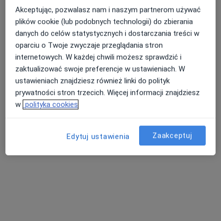
Akceptując, pozwalasz nam i naszym partnerom używać
plików cookie (lub podobnych technologii) do zbierania
danych do celów statystycznych i dostarczania treści w
oparciu o Twoje zwyczaje przeglądania stron
internetowych. W każdej chwili możesz sprawdzić i
zaktualizować swoje preferencje w ustawieniach. W
dr hab. n. med. Marcin Kurowski
ustawieniach znajdziesz również linki do polityk
·
Więcej
Alergolog
prywatności stron trzecich. Więcej informacji znajdziesz
43 opinie
w
polityka cookies
Słowackiego 1, Piotrków Trybunalski
•
Mapa
AllerGen Centrum Medycyny Spersonalizowanej
Zaakceptuj
Edytuj ustawienia
Konsultacja alergologiczna
300 zł
Specjalista nie oferuje umawiania online pod tym adresem.
Poproś o wizytę