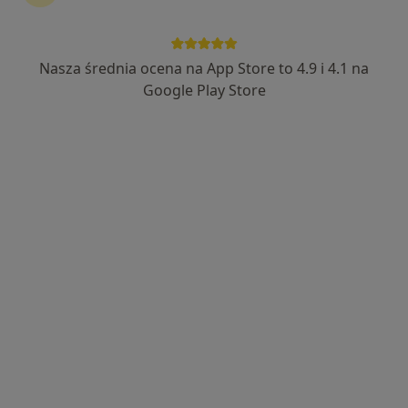
Nasza średnia ocena na App Store to 4.9 i 4.1 na
lek. Anna Sobańska
Google Play Store
·
Więcej
Alergolog, Pediatra
140 opinii
Adres
Online
Słowackiego 1, Piotrków Trybunalski
•
Mapa
AllerGen Centrum Medycyny Spersonalizowanej
Konsultacja alergologiczna
250 zł
Specjalista nie oferuje umawiania online pod tym adresem.
Poproś o wizytę