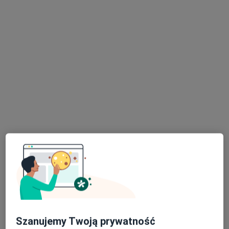
lek. Zbigniew Pietrzak
·
Więcej
Dermatolog, Wenerolog
1208 opinii
Dmowskiego 38 (Poradnia Sage Medica), Piotrków Trybunalski
•
Mapa
Piotrków Trybunalski "Derm-Center" Zbigniew Pietrzak
Dermatologia estetyczna
od 900 zł
Specjalista nie oferuje umawiania online pod tym adresem.
Poproś o wizytę
Szanujemy Twoją prywatność