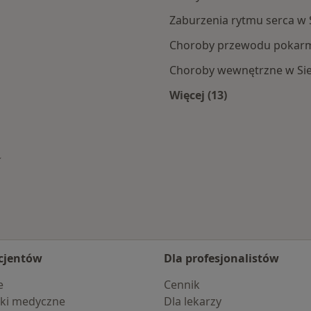
Zaburzenia rytmu serca w 
Choroby przewodu pokar
Choroby wewnętrzne w Si
Więcej (13)
Więcej w kategorii: 
mień miasto
cjentów
Dla profesjonalistów
e
Cennik
ki medyczne
Dla lekarzy