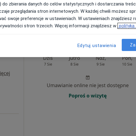
) do zbierania danych do celów statystycznych i dostarczania treśc
Poproś o wizytę
zaje przeglądania stron internetowych. W każdej chwili możesz spr
wać swoje preferencje w ustawieniach. W ustawieniach znajdziesz ró
prywatności stron trzecich. Więcej informacji znajdziesz w
polityka
rak ceny
Za
Edytuj ustawienia
Dziś
Jutro
Ndz,
Pon,
7 Sie
8 Sie
9 Sie
10 Sie
ięcej
Umawianie online nie jest dostępne
Poproś o wizytę