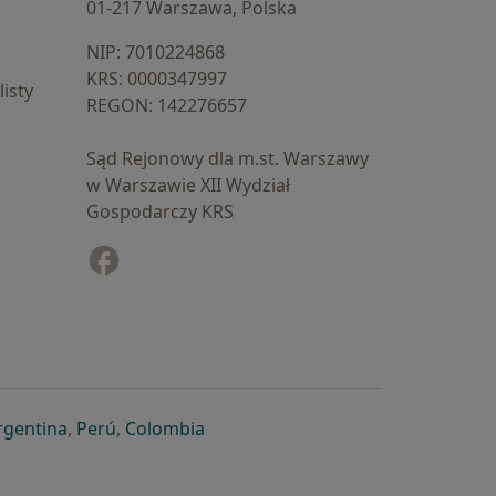
01-217 Warszawa, Polska
NIP: ⁠7010224868
KRS: ⁠0000347997
isty
REGON: ⁠142276657
Sąd Rejonowy dla m.st. Warszawy
w Warszawie XII Wydział
Gospodarczy KRS
Facebook
otwiera się w nowej karcie
cie
owej karcie
ię w nowej karcie
iera się w nowej karcie
otwiera się w nowej karcie
otwiera się w nowej karcie
otwiera się w nowej karcie
rgentina
,
Perú
,
Colombia