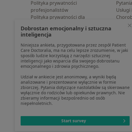
Polityka prywatności
Pytani
profesjonalistów
Usługi 
Polityka prywatności dla
Choro
profesjonalistów, których dane
Pomoc
Dobrostan emocjonalny i sztuczna
pozyskaliśmy samodzielnie
Aplika
inteligencja
Polityka cookies
Blog d
Niniejsza ankieta, przygotowana przez zespół Patient
Jak działają wyniki wyszukiwania
Care Doctoralia, ma na celu lepsze zrozumienie, w jaki
Dostępność
sposób ludzie korzystają z narzędzi sztucznej
O nas
inteligencji jako wsparcia dla swojego dobrostanu
emocjonalnego i zdrowia psychicznego.
Praca
Rekrutujemy!
Partnerzy
Udział w ankiecie jest anonimowy, a wyniki będą
Centrum prasowe
analizowane i prezentowane wyłącznie w formie
zbiorczej. Pytania dotyczące nastolatków są skierowane
Kontakt
wyłącznie do rodziców lub opiekunów prawnych. Nie
zbieramy informacji bezpośrednio od osób
niepełnoletnich.
otwiera się w now
otwiera s
o
Polska
,
Türkiye
,
España
,
Start survey