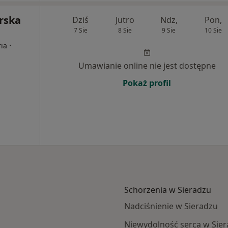
rska
Dziś
Jutro
Ndz,
Pon,
7 Sie
8 Sie
9 Sie
10 Sie
·
ria
Umawianie online nie jest dostępne
Pokaż profil
Schorzenia w Sieradzu
Nadciśnienie w Sieradzu
Niewydolność serca w Sie