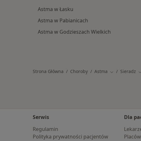
Astma w Łasku
Astma w Pabianicach
Astma w Godzieszach Wielkich
Strona Główna
Choroby
Astma
Sieradz
Zmień miasto
Z
Serwis
Dla pa
Regulamin
Lekarz
Polityka prywatności pacjentów
Placów