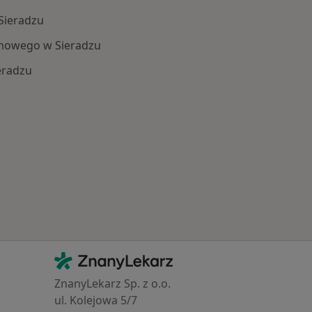
Sieradzu
mowego w Sieradzu
eradzu
Schorzenia w Sieradzu
Kontakt
ZnanyLekarz - Strona główna
ZnanyLekarz Sp. z o.o.
ul. Kolejowa 5/7