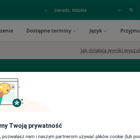
acja, badanie lub nazwisko
miasto lub dzielnica
zenie
Dostępne terminy
Język
Przyjmu
Jak działają wyniki wysz
ra
Chirurg
Dermatolog
Zobacz więcej
Dziś
Jutro
Ndz,
Pon,
7 Sie
8 Sie
9 Sie
10 Sie
ej
my Twoją prywatność
, pozwalasz nam i naszym partnerom używać plików cookie (lub p
Umawianie online nie jest dostępne