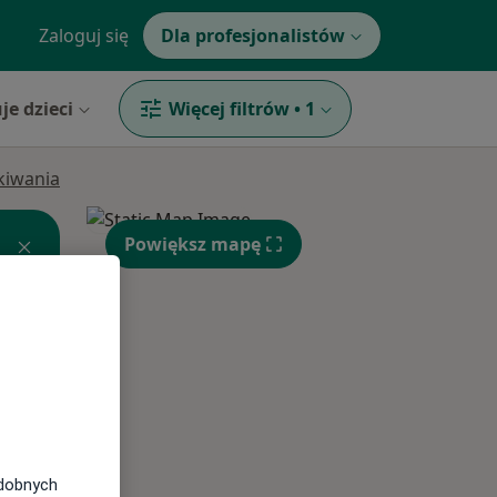
Zaloguj się
Dla profesjonalistów
je dzieci
Więcej filtrów
•
1
ukiwania
Powiększ mapę
Wt,
Śr,
Czw,
11 Sie
12 Sie
13 Sie
odobnych