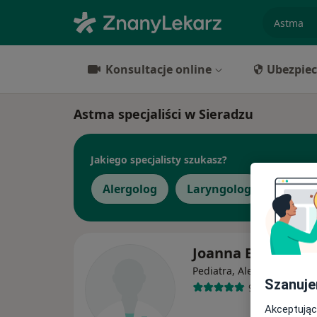
specjaliz
Konsultacje online
Ubezpiec
Astma specjaliści w Sieradzu
Jakiego specjalisty szukasz?
Alergolog
Laryngolog
Pediat
Joanna Banaś
·
Więc
Pediatra, Alergolog
Szanuje
9 opinii
Akceptując