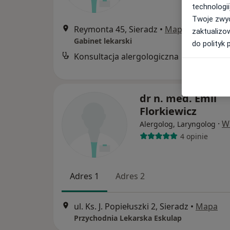
technologii
Twoje zwyc
Reymonta 45, Sieradz
•
Mapa
zaktualizo
Gabinet lekarski
do polityk 
Konsultacja alergologiczna
B
dr n. med. Emil
Florkiewicz
·
W
Alergolog, Laryngolog
4 opinie
Adres 1
Adres 2
ul. Ks. J. Popiełuszki 2, Sieradz
•
Mapa
Przychodnia Lekarska Eskulap