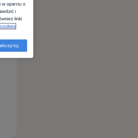
i w oparciu o
awdzić i
wnież linki
 cookies
akceptuj
Wt,
Śr,
Czw,
11 Sie
12 Sie
13 Sie