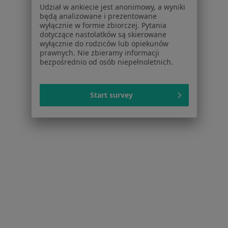
Udział w ankiecie jest anonimowy, a wyniki
będą analizowane i prezentowane
Serwis
wyłącznie w formie zbiorczej. Pytania
dotyczące nastolatków są skierowane
Regulamin
wyłącznie do rodziców lub opiekunów
prawnych. Nie zbieramy informacji
Polityka prywatności pacjentów
bezpośrednio od osób niepełnoletnich.
Polityka prywatności profesjonalistów
Polityka prywatności dla profesjonalistów, których
dane pozyskaliśmy samodzielnie
Start survey
Polityka cookies
Jak działają wyniki wyszukiwania
Dostępność
O nas
Praca
Rekrutujemy!
Partnerzy
Centrum prasowe
Kontakt
Dla pacjentów