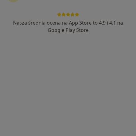
Nasza średnia ocena na App Store to 4.9 i 4.1 na
lek. Maciej Brymora
Google Play Store
·
Więcej
W trakcie specjalizacji (Pediatra)
15 opinii
Adres 1
Adres 2
Adres 3
Adres 4
Adres 5
Generała Stanisława Sosabowskiego 21, Częstochowa
•
Mapa
Centrum Medyczne Klara
Konsultacja pediatryczna
od 250 zł
Specjalista nie oferuje umawiania online pod tym adresem.
Poproś o wizytę