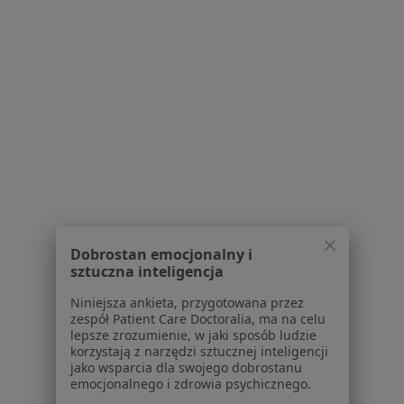
Angina w Kolonii Wierzchowisku
Schorzenia w Częstochowie
Nadciśnienie tętnicze w Częstochowie
Choroba wieńcowa w Częstochowie
Niewydolność serca w Częstochowie
Zaburzenia rytmu serca w Częstochowie
Choroby serca w Częstochowie
Więcej (15)
Dobrostan emocjonalny i
Więcej w kategorii: Schorzenia w Częstochowi
sztuczna inteligencja
Niniejsza ankieta, przygotowana przez
Angina Specjaliści W Częstochowie
zespół Patient Care Doctoralia, ma na celu
lepsze zrozumienie, w jaki sposób ludzie
korzystają z narzędzi sztucznej inteligencji
jako wsparcia dla swojego dobrostanu
emocjonalnego i zdrowia psychicznego.