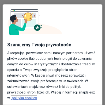
Brak dostępnych specjalistów z wolnymi terminami w tym centrum medycznym.
Pokaż profil
Szanujemy Twoją prywatność
Akceptując, pozwalasz nam i naszym partnerom używać
plików cookie (lub podobnych technologii) do zbierania
danych do celów statystycznych i dostarczania treści w
CMR Przychodnie Lekarskie
oparciu o Twoje zwyczaje przeglądania stron
·
Więcej
internetowych. W każdej chwili możesz sprawdzić i
Endokrynologia, Interna, Ginekologia
zaktualizować swoje preferencje w ustawieniach. W
2160 opinii
ustawieniach znajdziesz również linki do polityk
Jasnogórska 79 (II piętro), Częstochowa
•
Mapa
prywatności stron trzecich. Więcej informacji znajdziesz
Konsultacja radiologiczna
80 zł
w
polityka cookies
Pokaż więcej usług