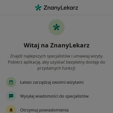
Me
Angina • Częstochowa, śląskie
Filtry
• 1
Ubezpieczenie
Map
Angina specjaliści w Częstochowie
Witaj na ZnanyLekarz
Jak działają wyniki wyszukiwania
Znajdź najlepszych specjalistów i umawiaj wizyty.
Pobierz aplikację, aby uzyskać bezpłatny dostęp do
Jakiego specjalisty szukasz?
przydatnych funkcji:
Pediatra
Laryngolog
Neurolog
Chiru
Łatwo zarządzaj swoimi wizytami
Wysyłaj wiadomości do specjalistów
Otrzymuj powiadomienia