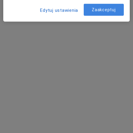
Zaakceptuj
Edytuj ustawienia
Paweł Majka
lek. Jarosław Herzyk
lek. Justyna Kruk
endokrynolog
ginekolog
ginekolog
Zobacz wszystkich 6 specjalistów
Brak dostępnych specjalistów z wolnymi terminami w tym centrum medycznym.
Pokaż profil
Centrum Medyczne Klara