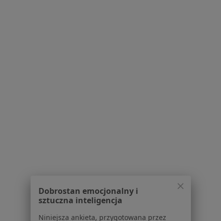
Adres 1
Adres 2
Drogowców 12, Częstochowa
•
Mapa
Konsultacja fizjoterapeutyczna
120 zł
Pokaż więcej usług
Brak dostępnych specjalistów z wolnymi terminami w tym centrum medycznym.
Pokaż profil
1
2
Powiązane wyszukiwania
W pobliżu Częstochowy
Dobrostan emocjonalny i
sztuczna inteligencja
Nadciśnienie w Piekarach Śląskich
Niniejsza ankieta, przygotowana przez
Nadciśnienie w Tarnowskich Górach