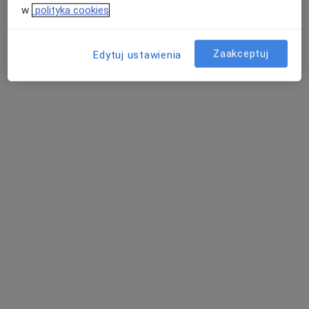
w
polityka cookies
Brzeźnicka 59, Częstochowa
•
Mapa
Zabrzańskie Centrum DK
Zaakceptuj
Edytuj ustawienia
Konsultacja kardiologiczna (pierwsza wizyta)
280 zł
Specjalista nie oferuje umawiania online pod tym adresem.
Poproś o wizytę
lek. Sławomir Otrębski
·
Więcej
Internista, Kardiolog