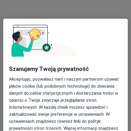
Poproś o wizytę
Szanujemy Twoją prywatność
dr Radosław Kwieciński
Akceptując, pozwalasz nam i naszym partnerom używać
·
Więcej
Kardiolog
plików cookie (lub podobnych technologii) do zbierania
73 opinie
danych do celów statystycznych i dostarczania treści w
Niewydolność i wady serca, choroba wieńcowa
oparciu o Twoje zwyczaje przeglądania stron
Śląski Uniwersytet Medyczny wydział w Zabrzu
internetowych. W każdej chwili możesz sprawdzić i
zaktualizować swoje preferencje w ustawieniach. W
Wysoko oceniany przez pacjentów
ustawieniach znajdziesz również linki do polityk
prywatności stron trzecich. Więcej informacji znajdziesz
Adres 1
Adres 2
Adres 3