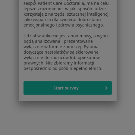
zespół Patient Care Doctoralia, ma na celu
lepsze zrozumienie, w jaki sposób ludzie
Nadciśnienie w Radomsku
korzystają z narzędzi sztucznej inteligencji
jako wsparcia dla swojego dobrostanu
Nadciśnienie w Radzionkowie
emocjonalnego i zdrowia psychicznego.
Nadciśnienie w Myszkowie
Udział w ankiecie jest anonimowy, a wyniki
będą analizowane i prezentowane
Więcej (7)
wyłącznie w formie zbiorczej. Pytania
Więcej w kategorii: W pobliżu Częstochowy
dotyczące nastolatków są skierowane
wyłącznie do rodziców lub opiekunów
Schorzenia w Częstochowie
prawnych. Nie zbieramy informacji
bezpośrednio od osób niepełnoletnich.
Nadciśnienie tętnicze w Częstochowie
Choroba wieńcowa w Częstochowie
Start survey
Niewydolność serca w Częstochowie
Zaburzenia rytmu serca w Częstochowie
Choroby serca w Częstochowie
Więcej (15)
Więcej w kategorii: Schorzenia w Częstochowi