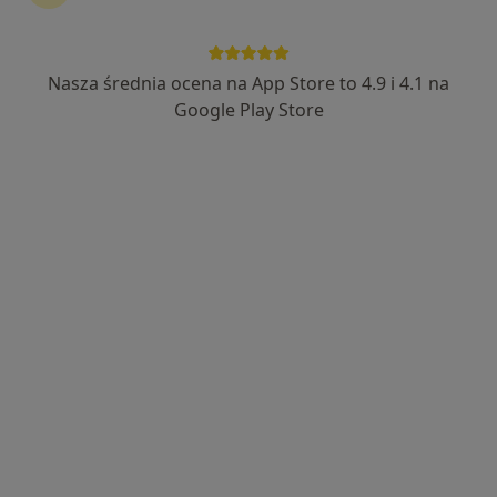
Nasza średnia ocena na App Store to 4.9 i 4.1 na
Barbara Krawczyk
Google Play Store
·
Więcej
Dietetyk
212 opinii
Adres 1
Adres 2
Stefana Jaracza 4, Częstochowa
•
Mapa
Gabinet dietetyczny Klinika Twojej Diety
Konsultacja dietetyczna
200 zł
Specjalista nie oferuje umawiania online pod tym adresem.
Poproś o wizytę