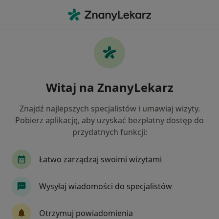
Me
Nadciśnienie • Częstochowa, śląskie
Filtry
• 1
Ubezpieczenie
Map
Nadciśnienie specjaliści w Częstochowie
Witaj na ZnanyLekarz
Jak działają wyniki wyszukiwania
Znajdź najlepszych specjalistów i umawiaj wizyty.
Pobierz aplikację, aby uzyskać bezpłatny dostęp do
Jakiego specjalisty szukasz?
przydatnych funkcji:
Kardiolog
Dietetyk
Internista
Derma
Łatwo zarządzaj swoimi wizytami
Wysyłaj wiadomości do specjalistów
Otrzymuj powiadomienia