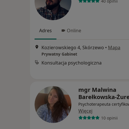
40 opinii
Adres
Online
Kozierowskiego 4, Skórzewo
•
Mapa
Prywatny Gabinet
Konsultacja psychologiczna
mgr Malwina
Barełkowska-Żur
Psychoterapeuta certyfik
Więcej
10 opinii