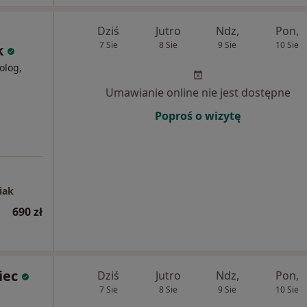
Dziś
Jutro
Ndz,
Pon,
7 Sie
8 Sie
9 Sie
10 Sie
k
olog,
Umawianie online nie jest dostępne
Poproś o wizytę
iak
690 zł
iec
Dziś
Jutro
Ndz,
Pon,
7 Sie
8 Sie
9 Sie
10 Sie