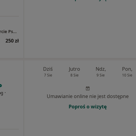
Labradoryt POZNAŃ - Psychoterapia i Wsparcie Psychologiczne
250 zł
Dziś
Jutro
Ndz,
Pon,
7 Sie
8 Sie
9 Sie
10 Sie
·
og
Umawianie online nie jest dostępne
Poproś o wizytę