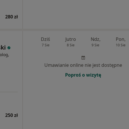
280 zł
Dziś
Jutro
Ndz,
Pon,
7 Sie
8 Sie
9 Sie
10 Sie
ki
olog,
Umawianie online nie jest dostępne
Poproś o wizytę
250 zł