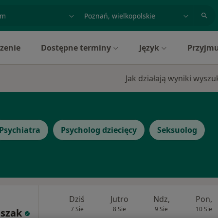
acja, badanie lub nazwisko
miasto lub dzielnica
zenie
Dostępne terminy
Język
Przyjmu
Jak działają wyniki wysz
Psychiatra
Psycholog dziecięcy
Seksuolog
Dziś
Jutro
Ndz,
Pon,
7 Sie
8 Sie
9 Sie
10 Sie
szak