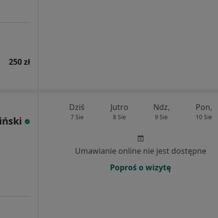
250 zł
Dziś
Jutro
Ndz,
Pon,
7 Sie
8 Sie
9 Sie
10 Sie
iński
Umawianie online nie jest dostępne
Poproś o wizytę