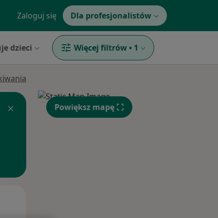
Zaloguj się
Dla profesjonalistów
je dzieci
Więcej filtrów
•
1
ukiwania
Powiększ mapę
Wt,
Śr,
Czw,
11 Sie
12 Sie
13 Sie