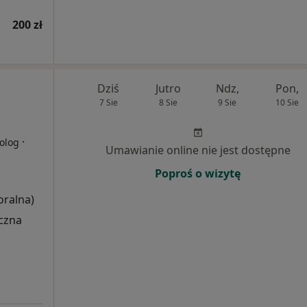
200 zł
Dziś
Jutro
Ndz,
Pon,
7 Sie
8 Sie
9 Sie
10 Sie
·
olog
Umawianie online nie jest dostępne
Poproś o wizytę
ralna)
czna