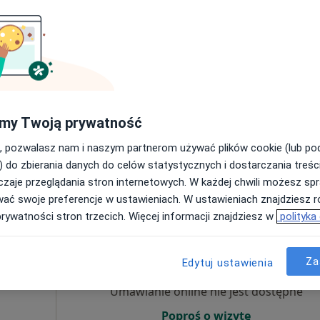
·
owany
Umawianie online nie jest dostępne
Poproś o wizytę
my Twoją prywatność
, pozwalasz nam i naszym partnerom używać plików cookie (lub p
400 zł
) do zbierania danych do celów statystycznych i dostarczania treśc
zaje przeglądania stron internetowych. W każdej chwili możesz spr
wać swoje preferencje w ustawieniach. W ustawieniach znajdziesz ró
prywatności stron trzecich. Więcej informacji znajdziesz w
polityka
Dziś
Jutro
Ndz,
Pon,
7 Sie
8 Sie
9 Sie
10 Sie
lska-
Za
Edytuj ustawienia
Umawianie online nie jest dostępne
Poproś o wizytę