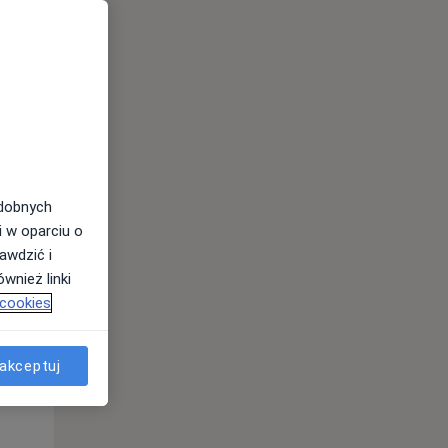
odobnych
i w oparciu o
awdzić i
wnież linki
 cookies
Wt,
Śr,
Czw,
11 Sie
12 Sie
13 Sie
akceptuj