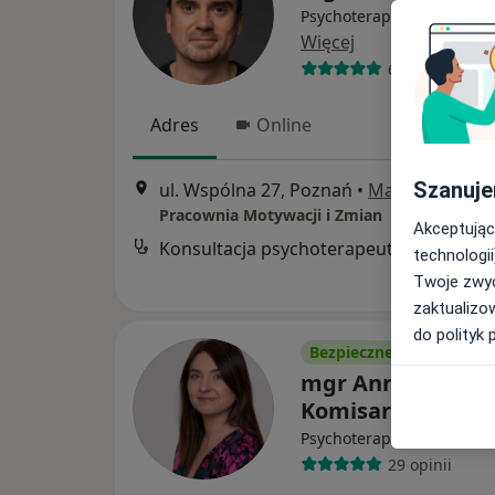
Psychoterapeuta certyfik
Więcej
67 opinii
Adres
Online
Szanuje
ul. Wspólna 27, Poznań
•
Mapa
Pracownia Motywacji i Zmian
Akceptując
Konsultacja psychoterapeutyczna
technologii
Twoje zwyc
zaktualizo
do polityk 
Bezpieczne płatności
mgr Anna Wylega
Komisarek
·
Więcej
Psychoterapeuta
29 opinii