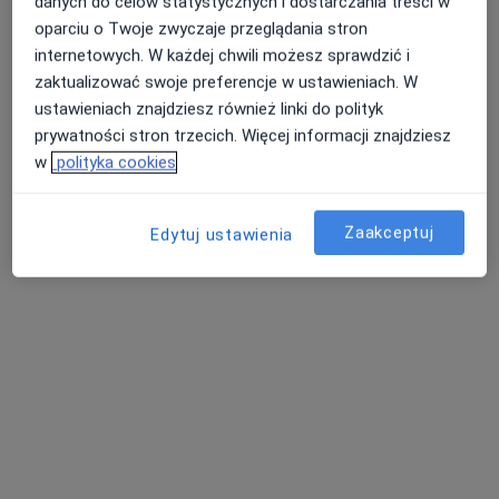
danych do celów statystycznych i dostarczania treści w
oparciu o Twoje zwyczaje przeglądania stron
internetowych. W każdej chwili możesz sprawdzić i
zaktualizować swoje preferencje w ustawieniach. W
ustawieniach znajdziesz również linki do polityk
prywatności stron trzecich. Więcej informacji znajdziesz
lek. Anita Marcinkiewicz
w
polityka cookies
W trakcie specjalizacji (Dermatolog), W trakcie specjalizacji
·
Więcej
(Wenerolog)
115 opinii
Zaakceptuj
Edytuj ustawienia
Klonowa 6a, Wałbrzych
•
Mapa
Poradnia Medic
Konsultacja dermatologiczna
od 300 zł
Specjalista nie oferuje umawiania online pod tym adresem.
Poproś o wizytę