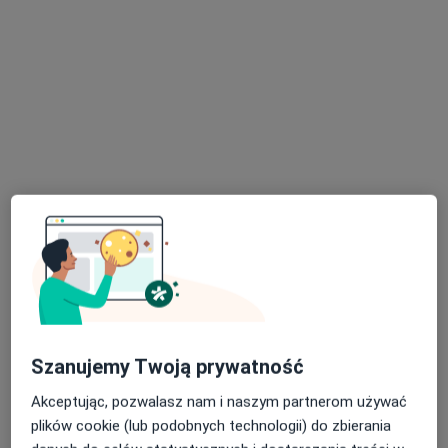
lek. Robert Dobrowolski
·
Więcej
Internista, Nefrolog
23 opinie
Adres 1
Adres 2
ul. Uczniowska 16, Wałbrzych
•
Mapa
Centrum Medyczne Grupa LUX MED – Wałbrzych, ul. Uczniowska 16
Konsultacja internistyczna
od 269 zł
Specjalista nie oferuje umawiania online pod tym adresem.
Poproś o wizytę
Szanujemy Twoją prywatność
Akceptując, pozwalasz nam i naszym partnerom używać
plików cookie (lub podobnych technologii) do zbierania