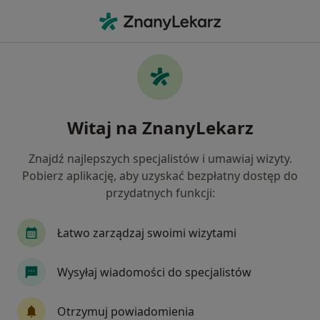
Me
Afta • Wałbrzych, dolnośląskie
Filtry
• 1
Mapa
Afta specjaliści w Wałbrzychu
Witaj na ZnanyLekarz
Jak działają wyniki wyszukiwania
Znajdź najlepszych specjalistów i umawiaj wizyty.
Pobierz aplikację, aby uzyskać bezpłatny dostęp do
Jakiego specjalisty szukasz?
przydatnych funkcji:
Chirurg
Ginekolog
Internista
Nefrol
Łatwo zarządzaj swoimi wizytami
Wysyłaj wiadomości do specjalistów
Otrzymuj powiadomienia