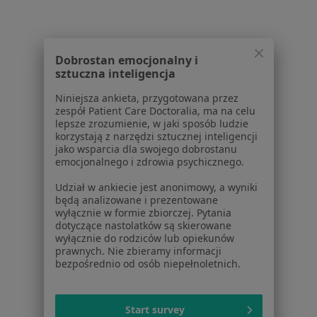
Serwis
Regulamin
Dobrostan emocjonalny i
Polityka prywatności pacjentów
sztuczna inteligencja
Polityka prywatności profesjonalistów
Polityka prywatności dla profesjonalistów, których
Niniejsza ankieta, przygotowana przez
zespół Patient Care Doctoralia, ma na celu
dane pozyskaliśmy samodzielnie
lepsze zrozumienie, w jaki sposób ludzie
Polityka cookies
korzystają z narzędzi sztucznej inteligencji
Jak działają wyniki wyszukiwania
jako wsparcia dla swojego dobrostanu
emocjonalnego i zdrowia psychicznego.
Dostępność
O nas
Udział w ankiecie jest anonimowy, a wyniki
Praca
Rekrutujemy!
będą analizowane i prezentowane
wyłącznie w formie zbiorczej. Pytania
Partnerzy
dotyczące nastolatków są skierowane
Centrum prasowe
wyłącznie do rodziców lub opiekunów
Kontakt
prawnych. Nie zbieramy informacji
bezpośrednio od osób niepełnoletnich.
Dla pacjentów
Lekarze
Start survey