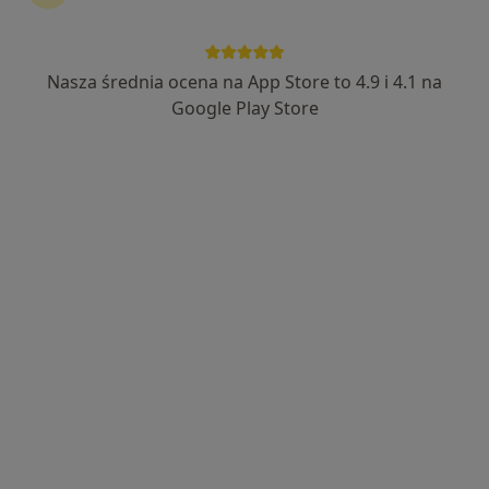
Nasza średnia ocena na App Store to 4.9 i 4.1 na
lek. Aleksandra Ochotnicka
Google Play Store
·
Więcej
W trakcie specjalizacji (Laryngolog)
14 opinii
Klonowa 6a, Wałbrzych
•
Mapa
Poradnia Medic
Konsultacja laryngologiczna
300 zł
Specjalista nie oferuje umawiania online pod tym adresem.
Poproś o wizytę