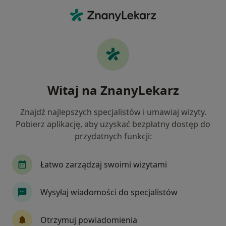
Me
Przebarwienia Zębów • Wałbrzych, dolnośląskie
Filtry
• 1
Mapa
Przebarwienia zębów specjaliści w
Witaj na ZnanyLekarz
Wałbrzychu
Jak działają wyniki wyszukiwania
Znajdź najlepszych specjalistów i umawiaj wizyty.
Pobierz aplikację, aby uzyskać bezpłatny dostęp do
przydatnych funkcji:
Jakiego specjalisty szukasz?
Stomatolog
Lekarz wykonujący zabiegi medyc
Łatwo zarządzaj swoimi wizytami
Wysyłaj wiadomości do specjalistów
Otrzymuj powiadomienia