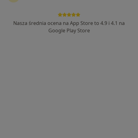
Nasza średnia ocena na App Store to 4.9 i 4.1 na
Google Play Store
Bezpieczne płatności
Olena Oliinyk
·
Więcej
Higienistka/higienista stomatologiczny
9 opinii
Adres 1
Adres 2
Młynarska 24/2, Wałbrzych
•
Mapa
MMClinic Stomatologia i Medycyna Estetyczna
Higienizacja
400 zł
Specjalista nie oferuje umawiania online pod tym adresem.
Poproś o wizytę