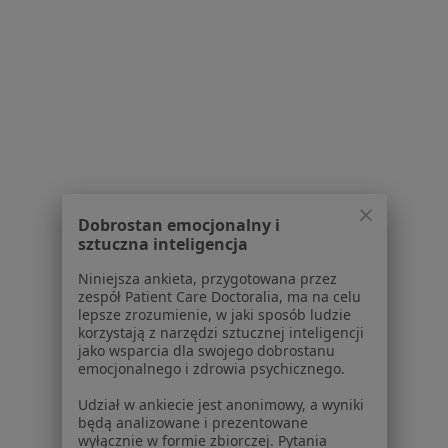
Choroby miazgi w Wałbrzychu
Więcej (15)
Więcej w kategorii: Schorzenia w Wałbrzychu
Przebarwienia Zębów Specjaliści W Wałbrzychu
Dobrostan emocjonalny i
sztuczna inteligencja
Serwis
Niniejsza ankieta, przygotowana przez
zespół Patient Care Doctoralia, ma na celu
Regulamin
lepsze zrozumienie, w jaki sposób ludzie
Polityka prywatności pacjentów
korzystają z narzędzi sztucznej inteligencji
jako wsparcia dla swojego dobrostanu
Polityka prywatności profesjonalistów
emocjonalnego i zdrowia psychicznego.
Polityka prywatności dla profesjonalistów, których
dane pozyskaliśmy samodzielnie
Udział w ankiecie jest anonimowy, a wyniki
będą analizowane i prezentowane
Polityka cookies
wyłącznie w formie zbiorczej. Pytania