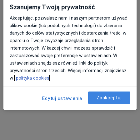
Szanujemy Twoją prywatność
Akceptując, pozwalasz nam i naszym partnerom używać
plików cookie (lub podobnych technologii) do zbierania
danych do celów statystycznych i dostarczania treści w
oparciu o Twoje zwyczaje przeglądania stron
internetowych. W każdej chwili możesz sprawdzić i
lek. dent. Katarzyna Graczyk
zaktualizować swoje preferencje w ustawieniach. W
ustawieniach znajdziesz również linki do polityk
Stomatolog
prywatności stron trzecich. Więcej informacji znajdziesz
363 opinie
w
polityka cookies
ul. Blankowa 37/3, Wałbrzych
•
Mapa
Gabinet Stomatologiczny
Zaakceptuj
Edytuj ustawienia
Chirurgia stomatologiczna
Brak ceny
Specjalista nie oferuje umawiania online pod tym adresem.
Poproś o wizytę