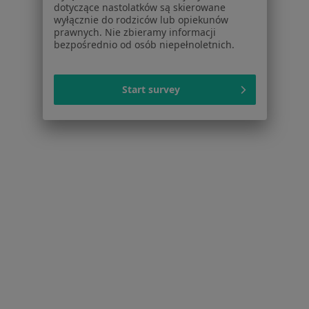
Jak działają wyniki wyszukiwania
dotyczące nastolatków są skierowane
Dostępność
wyłącznie do rodziców lub opiekunów
prawnych. Nie zbieramy informacji
O nas
bezpośrednio od osób niepełnoletnich.
Praca
Rekrutujemy!
Partnerzy
Centrum prasowe
Start survey
Kontakt
Dla pacjentów
Lekarze
Placówki medyczne
Pytania i odpowiedzi
Usługi i zabiegi
Choroby
Pomoc
Aplikacje mobilne
Blog dla pacjentów
Dla profesjonalistów