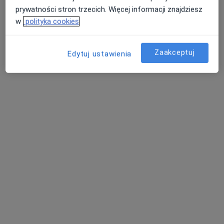
prywatności stron trzecich. Więcej informacji znajdziesz
w
polityka cookies
Clinic-Dent - Implantologia I Protetyka
Wałbrzych
Zaakceptuj
Edytuj ustawienia
·
Więcej
Chirurgia stomatologiczna, Protetyka, Stomatologia
11 opinii
Mieszka I 93, Wałbrzych
•
Mapa
Konsultacja diagnostyczna
od 100 zł
Pokaż więcej usług
lek. dent. Krzysztof
Różycki
stomatolog
Brak dostępnych specjalistów z wolnymi terminami w tym centrum medycznym.
Pokaż profil