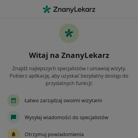
Me
Złamanie Zęba • Wałbrzych, dolnośląskie
Filtry
• 1
Mapa
Złamanie zęba specjaliści w Wałbrzychu
Witaj na ZnanyLekarz
Jak działają wyniki wyszukiwania
Znajdź najlepszych specjalistów i umawiaj wizyty.
Pobierz aplikację, aby uzyskać bezpłatny dostęp do
Jakiego specjalisty szukasz?
przydatnych funkcji:
Stomatolog
Protetyk stomatologiczny
Ch
Łatwo zarządzaj swoimi wizytami
Wysyłaj wiadomości do specjalistów
Otrzymuj powiadomienia