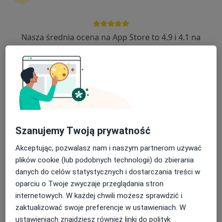
Nasza średnia ocena na App Store to 4.9 i 4.1 na
lek. dent. Krzysztof Różycki
Google Play Store
·
Więcej
Stomatolog
60 opinii
Mieszka I 93, Wałbrzych
•
Mapa
Clinic-Dent - Implantologia I Protetyka Wałbrzych
Konsultacja stomatologiczna
od 250 zł
Specjalista nie oferuje umawiania online pod tym adresem.
Szanujemy Twoją prywatność
Poproś o wizytę
Akceptując, pozwalasz nam i naszym partnerom używać
plików cookie (lub podobnych technologii) do zbierania
danych do celów statystycznych i dostarczania treści w
oparciu o Twoje zwyczaje przeglądania stron
internetowych. W każdej chwili możesz sprawdzić i
zaktualizować swoje preferencje w ustawieniach. W
ustawieniach znajdziesz również linki do polityk