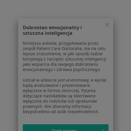
Pomoc
Aplikacje mobilne
Blog dla pacjentów
Dla profesjonalistów
Dobrostan emocjonalny i
sztuczna inteligencja
Cennik
Niniejsza ankieta, przygotowana przez
Dla lekarzy
zespół Patient Care Doctoralia, ma na celu
Dla placówek medycznych
lepsze zrozumienie, w jaki sposób ludzie
Noa Notes
korzystają z narzędzi sztucznej inteligencji
nowość
jako wsparcia dla swojego dobrostanu
Baza wiedzy
emocjonalnego i zdrowia psychicznego.
Centrum Pomocy dla Specjalisty
Udział w ankiecie jest anonimowy, a wyniki
Kontakt
będą analizowane i prezentowane
ZnanyLekarz - Strona główna
wyłącznie w formie zbiorczej. Pytania
dotyczące nastolatków są skierowane
ZnanyLekarz Sp. z o.o.
wyłącznie do rodziców lub opiekunów
ul. Kolejowa 5/7
prawnych. Nie zbieramy informacji
bezpośrednio od osób niepełnoletnich.
01-217 Warszawa, Polska
NIP: ⁠7010224868
Start survey