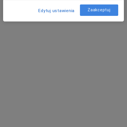
Zaakceptuj
Edytuj ustawienia
Marii Dulcissimy Hoffmann 7, Świętochłowice
•
Mapa
Prywatne Centrum Medyczne Biozon
Konsultacja psychiatryczna (kolejna wizyta)
300 zł
Specjalista nie oferuje umawiania online pod tym adresem.
Poproś o wizytę
Bezpieczne płatności
Anna Bigaj