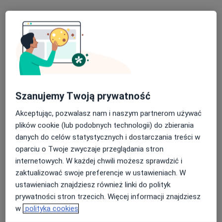
Szanujemy Twoją prywatność
Skupienie na pacjencie
Akceptując, pozwalasz nam i naszym partnerom używać
lek. Paweł Pruś
plików cookie (lub podobnych technologii) do zbierania
·
Więcej
W trakcie specjalizacji (Psychiatra)
danych do celów statystycznych i dostarczania treści w
29 opinii
oparciu o Twoje zwyczaje przeglądania stron
internetowych. W każdej chwili możesz sprawdzić i
Psychiatria
zaktualizować swoje preferencje w ustawieniach. W
Śląski Uniwersytet Medyczny W Katowicach
ustawieniach znajdziesz również linki do polityk
Empatia, Zaangażowanie, Nowoczesne podejście
prywatności stron trzecich. Więcej informacji znajdziesz
w
polityka cookies
Adres
Online