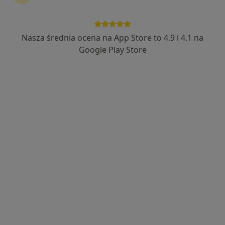
Nasza średnia ocena na App Store to 4.9 i 4.1 na
mgr Klaudia Zgraja
Google Play Store
·
Więcej
Fizjoterapeuta
15 opinii
Generała Władysława Sikorskiego 1, Świętochłowice
•
Mapa
Severux Centrum Medyczne
Konsultacja fizjoterapeutyczna
180 zł
Specjalista nie oferuje umawiania online pod tym adresem.
Poproś o wizytę