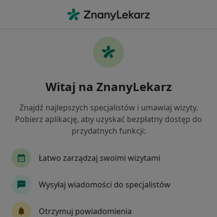
Me
Adhd • Świętochłowice, śląskie
Filtry
• 1
Mapa
ADHD specjaliści w Świętochłowicach
Witaj na ZnanyLekarz
Jak działają wyniki wyszukiwania
Znajdź najlepszych specjalistów i umawiaj wizyty.
Pobierz aplikację, aby uzyskać bezpłatny dostęp do
Jakiego specjalisty szukasz?
przydatnych funkcji:
Psycholog
Psychiatra
Psycholog dziecięcy
Łatwo zarządzaj swoimi wizytami
Wysyłaj wiadomości do specjalistów
Otrzymuj powiadomienia