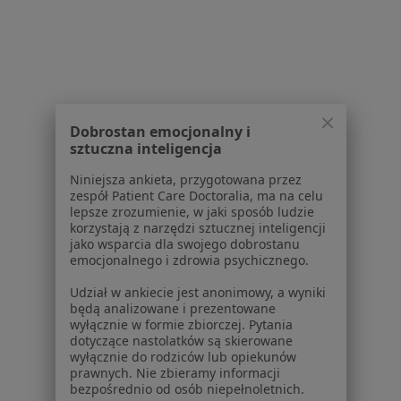
Powiązane wyszukiwania
W pobliżu Świętochłowic
ADHD w Katowicach
ADHD w Gliwicach
Dobrostan emocjonalny i
sztuczna inteligencja
ADHD w Sosnowcu
Niniejsza ankieta, przygotowana przez
ADHD w Tychach
zespół Patient Care Doctoralia, ma na celu
lepsze zrozumienie, w jaki sposób ludzie
ADHD w Bytomiu
korzystają z narzędzi sztucznej inteligencji
jako wsparcia dla swojego dobrostanu
Więcej (14)
emocjonalnego i zdrowia psychicznego.
Więcej w kategorii: W pobliżu Świętochłowic
Udział w ankiecie jest anonimowy, a wyniki
Schorzenia w Świętochłowicach
będą analizowane i prezentowane
wyłącznie w formie zbiorczej. Pytania
Choroby wieku dziecięcego w Świętochłowicach
dotyczące nastolatków są skierowane
wyłącznie do rodziców lub opiekunów
Zaburzenia seksualne w Świętochłowicach
prawnych. Nie zbieramy informacji
bezpośrednio od osób niepełnoletnich.
Zapalenie pęcherza moczowego w