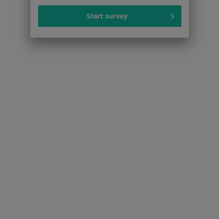
O nas
Start survey
Praca
Rekrutujemy!
Partnerzy
Centrum prasowe
Kontakt
Dla pacjentów
Lekarze
Placówki medyczne
Pytania i odpowiedzi
Usługi i zabiegi
Choroby
Pomoc
Aplikacje mobilne
Blog dla pacjentów
Dla profesjonalistów
Cennik