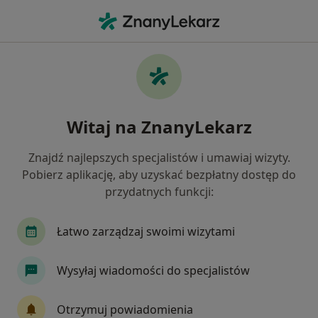
Me
Trauma • Świętochłowice, śląskie
Filtry
• 1
Mapa
Trauma specjaliści w Świętochłowicach
Witaj na ZnanyLekarz
Jak działają wyniki wyszukiwania
Znajdź najlepszych specjalistów i umawiaj wizyty.
Pobierz aplikację, aby uzyskać bezpłatny dostęp do
Jakiego specjalisty szukasz?
przydatnych funkcji:
Psycholog
Psychiatra
Psychoterapeuta
Łatwo zarządzaj swoimi wizytami
Wysyłaj wiadomości do specjalistów
Otrzymuj powiadomienia