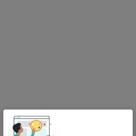
Bezpieczne płatności
mgr Olga Rutkowska
·
Więcej
Psycholog
Adres
Online
Górna 6, Świętochłowice
•
Mapa
Centrum Terapii i Rozwoju Rosnę
Konsultacja psychologiczna
180 zł
Specjalista nie oferuje umawiania online pod tym adresem.
Poproś o wizytę