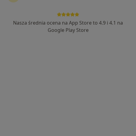
Nasza średnia ocena na App Store to 4.9 i 4.1 na
mgr Aleksandra Przybyła
Google Play Store
·
Więcej
Psycholog, Psychoterapeuta, Psychoonkolog
32 opinie
Adres
Online
Invest Park Hajduki ul. Stalowa 17, Budynek 17 lok.301 , II piętro, Chorzów
•
Mapa
Gabinet Psychoterapii psychoLOGICZNIE Ola Przybyła
Konsultacja psychologiczna
200 zł
Specjalista nie oferuje umawiania online pod tym adresem.
Poproś o wizytę