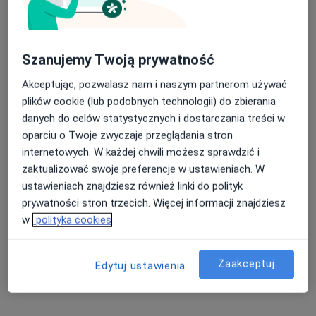
Szanujemy Twoją prywatność
Akceptując, pozwalasz nam i naszym partnerom używać
plików cookie (lub podobnych technologii) do zbierania
danych do celów statystycznych i dostarczania treści w
oparciu o Twoje zwyczaje przeglądania stron
mgr Lucyna Jendrzejczyk
internetowych. W każdej chwili możesz sprawdzić i
·
Więcej
Psychoterapeuta certyfikowany, Psycholog
zaktualizować swoje preferencje w ustawieniach. W
25 opinii
ustawieniach znajdziesz również linki do polityk
Adres
Online
prywatności stron trzecich. Więcej informacji znajdziesz
w
polityka cookies
ul. Świętochłowicka 5 Pokój nr 18, Bytom
•
Mapa
VITACON
Zaakceptuj
Edytuj ustawienia
Konsultacja psychoterapeutyczna
220 zł
Specjalista nie oferuje umawiania online pod tym adresem.