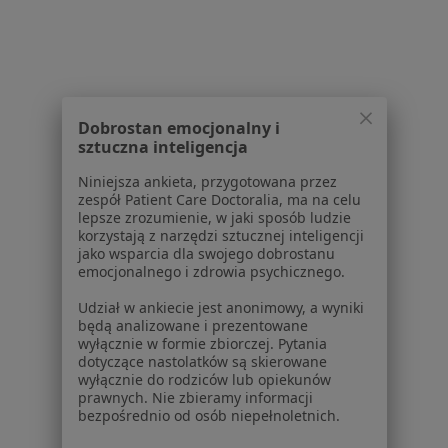
Więcej (13)
Więcej w kategorii: Schorzenia w Świętochłow
Trauma Specjaliści W Świętochłowicach
Dobrostan emocjonalny i
sztuczna inteligencja
Niniejsza ankieta, przygotowana przez
zespół Patient Care Doctoralia, ma na celu
lepsze zrozumienie, w jaki sposób ludzie
Serwis
korzystają z narzędzi sztucznej inteligencji
jako wsparcia dla swojego dobrostanu
emocjonalnego i zdrowia psychicznego.
Regulamin
Polityka prywatności pacjentów
Udział w ankiecie jest anonimowy, a wyniki
Polityka prywatności profesjonalistów
będą analizowane i prezentowane
wyłącznie w formie zbiorczej. Pytania
Polityka prywatności dla profesjonalistów, których
dotyczące nastolatków są skierowane
dane pozyskaliśmy samodzielnie
wyłącznie do rodziców lub opiekunów
Polityka cookies
prawnych. Nie zbieramy informacji
bezpośrednio od osób niepełnoletnich.
Jak działają wyniki wyszukiwania
Dostępność