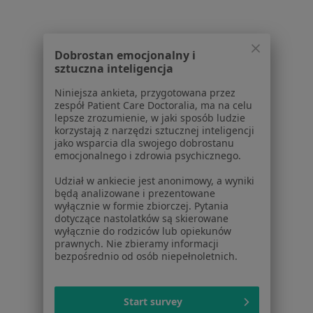
Trądzik Specjaliści W Świętochłowicach
Dobrostan emocjonalny i
sztuczna inteligencja
Niniejsza ankieta, przygotowana przez
zespół Patient Care Doctoralia, ma na celu
lepsze zrozumienie, w jaki sposób ludzie
Serwis
korzystają z narzędzi sztucznej inteligencji
jako wsparcia dla swojego dobrostanu
Regulamin
emocjonalnego i zdrowia psychicznego.
Polityka prywatności pacjentów
Udział w ankiecie jest anonimowy, a wyniki
Polityka prywatności profesjonalistów
będą analizowane i prezentowane
Polityka prywatności dla profesjonalistów, których
wyłącznie w formie zbiorczej. Pytania
dane pozyskaliśmy samodzielnie
dotyczące nastolatków są skierowane
wyłącznie do rodziców lub opiekunów
Polityka cookies
prawnych. Nie zbieramy informacji
Jak działają wyniki wyszukiwania
bezpośrednio od osób niepełnoletnich.
Dostępność
O nas
Praca
Start survey
Rekrutujemy!