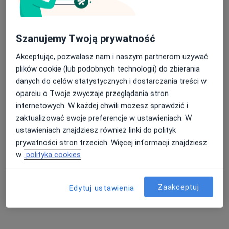
Szanujemy Twoją prywatność
Akceptując, pozwalasz nam i naszym partnerom używać
lek. Dominika Ziółkowska-Banasik
plików cookie (lub podobnych technologii) do zbierania
·
Więcej
Dermatolog
danych do celów statystycznych i dostarczania treści w
228 opinii
oparciu o Twoje zwyczaje przeglądania stron
Generała Władysława Sikorskiego 1, Świętochłowice
•
Mapa
internetowych. W każdej chwili możesz sprawdzić i
Severux Centrum Medyczne
zaktualizować swoje preferencje w ustawieniach. W
Konsultacja dermatologiczna
250 zł
ustawieniach znajdziesz również linki do polityk
prywatności stron trzecich. Więcej informacji znajdziesz
Specjalista nie oferuje umawiania online pod tym adresem.
w
polityka cookies
Poproś o wizytę
Zaakceptuj
Edytuj ustawienia