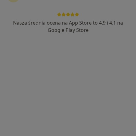
Nasza średnia ocena na App Store to 4.9 i 4.1 na
prof. dr hab. n. med. Joanna Oświęcimska
Google Play Store
·
Więcej
Endokrynolog, Endokrynolog dziecięcy
64 opinie
Wyzwolenia 35/III, Świętochłowice
•
Mapa
Medkorn
Badania tarczycy
460 zł
Specjalista nie oferuje umawiania online pod tym adresem.
Poproś o wizytę