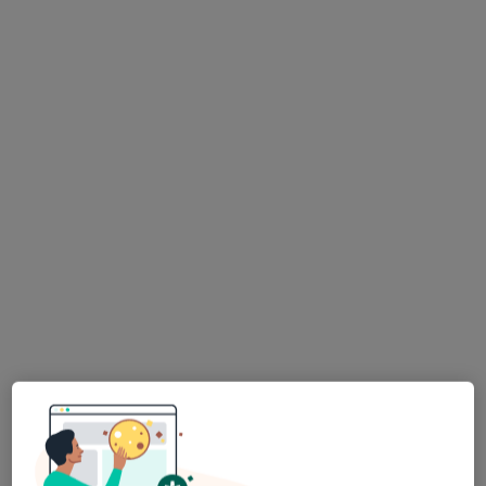
lek. Martyna Kiołbasa
W trakcie specjalizacji (Dermatolog), Lekarz wykonujący
·
Więcej
zabiegi medycyny estetycznej
29 opinii
Generała Władysława Sikorskiego 1, Świętochłowice
•
Mapa
Severux Centrum Medyczne
Konsultacja dermatologiczna
250 zł
Specjalista nie oferuje umawiania online pod tym adresem.
Poproś o wizytę