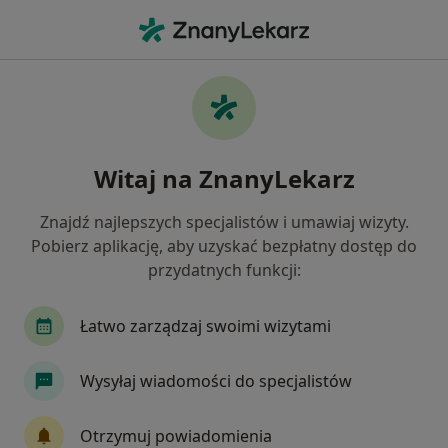
Me
Trądzik • Świętochłowice, śląskie
Filtry
• 1
Ubezpieczenie
Map
Trądzik specjaliści w Świętochłowicach
Witaj na ZnanyLekarz
Jak działają wyniki wyszukiwania
Znajdź najlepszych specjalistów i umawiaj wizyty.
Pobierz aplikację, aby uzyskać bezpłatny dostęp do
Jakiego specjalisty szukasz?
przydatnych funkcji:
Dermatolog
Lekarz wykonujący zabiegi medyc
Łatwo zarządzaj swoimi wizytami
Wysyłaj wiadomości do specjalistów
Otrzymuj powiadomienia