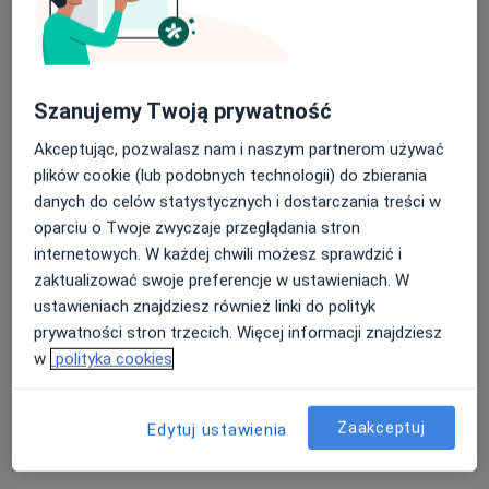
Szanujemy Twoją prywatność
Akceptując, pozwalasz nam i naszym partnerom używać
plików cookie (lub podobnych technologii) do zbierania
Bezpieczne płatności
danych do celów statystycznych i dostarczania treści w
mgr Aleksandra Chmiel-Karakuła
oparciu o Twoje zwyczaje przeglądania stron
·
Więcej
Psycholog, Psychoterapeuta
internetowych. W każdej chwili możesz sprawdzić i
34 opinie
zaktualizować swoje preferencje w ustawieniach. W
Adres
Online
ustawieniach znajdziesz również linki do polityk
prywatności stron trzecich. Więcej informacji znajdziesz
w
polityka cookies
Trzech Kotwic 11b, Brzeg
•
Mapa
Centrum Psychologiczne Aleksandra Chmiel-Karakuła
Zaakceptuj
Konsultacja psychologiczna
180 zł
Edytuj ustawienia
Specjalista nie oferuje umawiania online pod tym adresem.