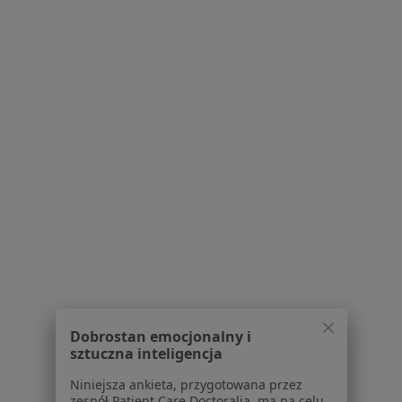
Serwis
Regulamin
Polityka prywatności pacjentów
Polityka prywatności profesjonalistów
Polityka prywatności dla profesjonalistów, których
dane pozyskaliśmy samodzielnie
Polityka cookies
Jak działają wyniki wyszukiwania
Dostępność
O nas
Praca
Rekrutujemy!
Partnerzy
Centrum prasowe
Dobrostan emocjonalny i
Kontakt
sztuczna inteligencja
Dla pacjentów
Niniejsza ankieta, przygotowana przez
zespół Patient Care Doctoralia, ma na celu