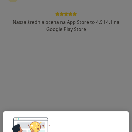
Nasza średnia ocena na App Store to 4.9 i 4.1 na
Bezpieczne płatności
Google Play Store
mgr Renata Kostecka
·
Więcej
Psycholog, Psychotraumatolog
14 opinii
Adres
Online
Piastowska 14, Brzeg
•
Mapa
Centrum diagnozy i pomocy psychologicznej
Konsultacja psychologiczna
200 zł
Specjalista nie oferuje umawiania online pod tym adresem.
Poproś o wizytę