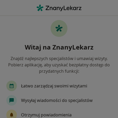
Me
Adhd • Brzeg, opolskie
Filtry
• 1
Ubezpieczenie
Map
ADHD specjaliści w Brzegu
Witaj na ZnanyLekarz
Jak działają wyniki wyszukiwania
Znajdź najlepszych specjalistów i umawiaj wizyty.
Pobierz aplikację, aby uzyskać bezpłatny dostęp do
Jakiego specjalisty szukasz?
przydatnych funkcji:
Psycholog
Psychoterapeuta
Psychiatra
Łatwo zarządzaj swoimi wizytami
Wysyłaj wiadomości do specjalistów
Otrzymuj powiadomienia