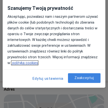
dr n. med. Józef Donocik
Szanujemy Twoją prywatność
Chirurg
11 opinii
Akceptując, pozwalasz nam i naszym partnerom używać
plików cookie (lub podobnych technologii) do zbierania
danych do celów statystycznych i dostarczania treści w
lek. Piotr Tadeusz Wieczorek
oparciu o Twoje zwyczaje przeglądania stron
Chirurg, Chirurg naczyniowy
internetowych. W każdej chwili możesz sprawdzić i
5 opinii
zaktualizować swoje preferencje w ustawieniach. W
ustawieniach znajdziesz również linki do polityk
Dariusz Grzegorz Duda
prywatności stron trzecich. Więcej informacji znajdziesz
Chirurg
w
polityka cookies
2 opinie
Zaakceptuj
Edytuj ustawienia
Adres