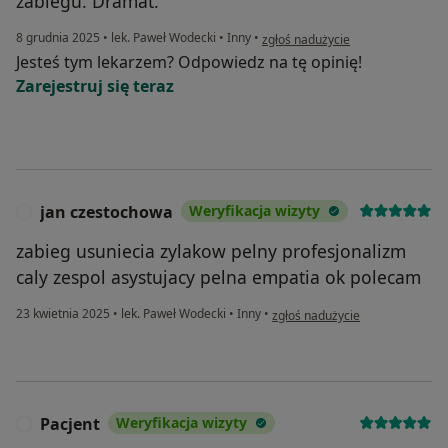
zabiegu. Dramat.
w opinii użytkownika webqurt
8 grudnia 2025
•
lek. Paweł Wodecki
•
Inny
•
zgłoś nadużycie
Jesteś tym lekarzem? Odpowiedz na tę opinię!
Zarejestruj się teraz
jan czestochowa
Weryfikacja wizyty
J
zabieg usuniecia zylakow pelny profesjonalizm
caly zespol asystujacy pelna empatia ok polecam
w opinii użytkownika jan czest
23 kwietnia 2025
•
lek. Paweł Wodecki
•
Inny
•
zgłoś nadużycie
Pacjent
Weryfikacja wizyty
P