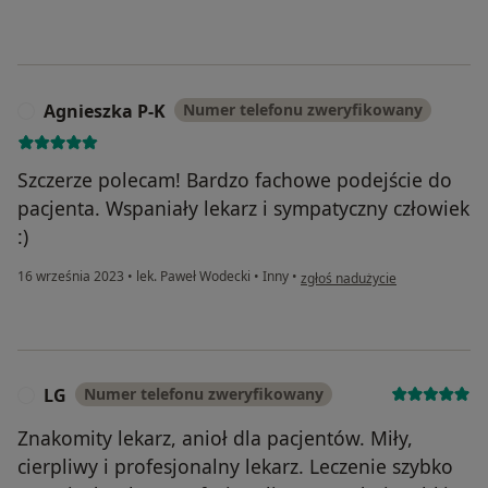
Agnieszka P-K
Numer telefonu zweryfikowany
A
Szczerze polecam! Bardzo fachowe podejście do
pacjenta. Wspaniały lekarz i sympatyczny człowiek
:)
w opinii użytkownika Agnieszka
16 września 2023
•
lek. Paweł Wodecki
•
Inny
•
zgłoś nadużycie
LG
Numer telefonu zweryfikowany
L
Znakomity lekarz, anioł dla pacjentów. Miły,
cierpliwy i profesjonalny lekarz. Leczenie szybko