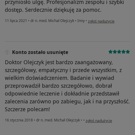
przyniosło ulgę. Profesjonalizm zespołu i szybki
dostęp. Serdecznie dziękuję za pomoc.
w opinii użytkownika LG
11 lipca 2021
•
dr n. med. Michał Olejczyk
•
Inny
•
zgłoś nadużycie
Konto zostało usunięte
Doktor Olejczyk jest bardzo zaangażowany,
szczegółowy, empatyczny i przede wszystkim, z
wielkim doświadczeniem. Badanie i wywiad
przeprowadził bardzo szczegółowo, dobrał
odpowiednie leczenie i dokładnie przedstawił
zalecenia zarówno po zabiegu, jak i na przyszłość.
Szczerze polecam!
w opinii użytkownika Konto zo
16 stycznia 2018
•
dr n. med. Michał Olejczyk
•
•
zgłoś nadużycie