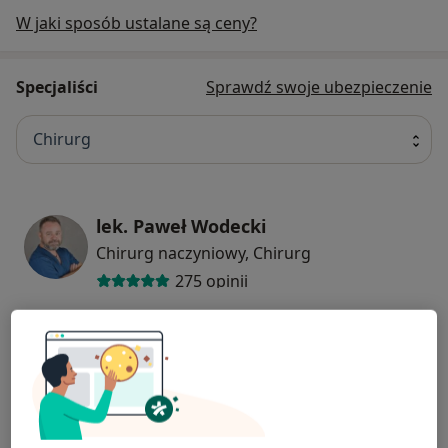
W jaki sposób ustalane są ceny?
Specjaliści
Sprawdź swoje ubezpieczenie
Chirurg
lek. Paweł Wodecki
Chirurg naczyniowy, Chirurg
275 opinii
dr n. med. Michał Olejczyk
Chirurg naczyniowy, Chirurg
158 opinii