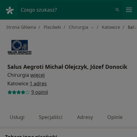
Me
Czego szukasz?
Strona Główna
Placówki
Chirurgia
Katowice
Salu
Zmień miasto
Salus Aegroti Michał Olejczyk, Józef Donocik
Chirurgia
więcej
Katowice
1 adres
9 opinii
Usługi
Specjaliści
Adresy
Opinie
Zobacz inne placówki