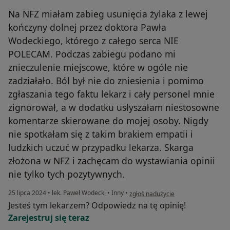
Na NFZ miałam zabieg usunięcia żylaka z lewej
kończyny dolnej przez doktora Pawła
Wodeckiego, którego z całego serca NIE
POLECAM. Podczas zabiegu podano mi
znieczulenie miejscowe, które w ogóle nie
zadziałało. Ból był nie do zniesienia i pomimo
zgłaszania tego faktu lekarz i cały personel mnie
zignorował, a w dodatku usłyszałam niestosowne
komentarze skierowane do mojej osoby. Nigdy
nie spotkałam się z takim brakiem empatii i
ludzkich uczuć w przypadku lekarza. Skarga
złożona w NFZ i zachęcam do wystawiania opinii
nie tylko tych pozytywnych.
w opinii użytkownika NK
25 lipca 2024
•
lek. Paweł Wodecki
•
Inny
•
zgłoś nadużycie
Jesteś tym lekarzem? Odpowiedz na tę opinię!
Zarejestruj się teraz