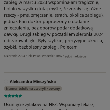
zabieg w marcu 2023 wspominałam tragicznie,
bolało wszystko (tutaj myślę, że zgrały się różne
rzeczy - pms, zmęczenie, strach, okolica zabiegu),
jednak Pan doktor poproszony o dodanie
znieczulenia, bez oporów podał dodatkową
dawkę. Drugi zabieg w początkiem sierpnia 2024
odczarował lęki. Były szybkie, precyzyjne ukłucia,
szybki, bezbolesny zabieg . Polecam
w opinii użytkownika Konto zosta
4 sierpnia 2024
•
lek. Paweł Wodecki
•
Inny
•
zgłoś nadużycie
Aleksandra Mieczyńska
A
Numer telefonu zweryfikowany
Usunięcie żylaków na NFZ. Wspaniały lekarz,