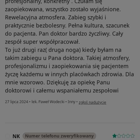
profesjonalny, konkretny . Czułam się
zaopiekowana, wszystko zostało wyjaśnione.
Rewelacyjna atmosfera. Zabieg szybki i
praktycznie bezbolesny. Pełna kultura, szacunek
do pacjenta. Pan doktor bardzo życzliwy. Cały
zespół super współpracował.
To już drugi raz( druga noga) kiedy byłam na
takim zabiegu u Pana doktora. Takiej atmosfery,
profesjonalizmu i zaopiekowania się pacjentem
życzę każdemu w innych placówkach zdrowia. Dla
mnie wzorowo. Dziękuję za opiekę Panu
doktorowi i całemu wspaniałemu zespołowi
w opinii użytkownika Aleksandra M
27 lipca 2024
•
lek. Paweł Wodecki
•
Inny
•
zgłoś nadużycie
NK
Numer telefonu zweryfikowany
N