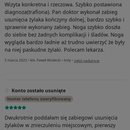
Wizyta konkretna i rzeczowa. Szybko postawiona
diagnoza(trafiona). Pan doktor wykonał zabieg
usunięcia żylaka kończyny dolnej, bardzo szybko i
sprawnie wykonany zabieg. Noga szybko doszła
do siebie bez żadnych komplikacji i śladów. Noga
wygląda bardzo ładnie aż trudno uwierzyć że były
na niej paskudne żylaki. Polecam lekarza.
w opinii użytkownika Pacjent
5 marca 2025
•
lek. Paweł Wodecki
•
Inny
•
zgłoś nadużycie
Konto zostało usunięte
Numer telefonu zweryfikowany
Dwukrotnie poddałam się zabiegowi usunięcia
żylaków w znieczuleniu miejscowym, pierwszy