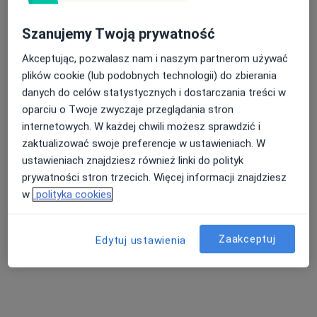
142 opinie
Szanujemy Twoją prywatność
Mireckiego 11, Gdynia
•
Mapa
Nasza średnia ocena na App Store to 4.9 i 4.1 na
Akceptując, pozwalasz nam i naszym partnerom używać
Konsultacja chirurgiczna
Google Play Store
plików cookie (lub podobnych technologii) do zbierania
Brak dostępnych specjalistów z wolnymi terminami w tym centrum medycznym.
danych do celów statystycznych i dostarczania treści w
oparciu o Twoje zwyczaje przeglądania stron
Pokaż profil
internetowych. W każdej chwili możesz sprawdzić i
zaktualizować swoje preferencje w ustawieniach. W
ustawieniach znajdziesz również linki do polityk
prywatności stron trzecich. Więcej informacji znajdziesz
Powiązane wyszukiwania
w
polityka cookies
Najczęście leczone choroby
Zmiany skórne Gdynia
Zaakceptuj
Edytuj ustawienia
Znamiona Gdynia
Blizny Gdynia
Choroby chirurgiczne Gdynia