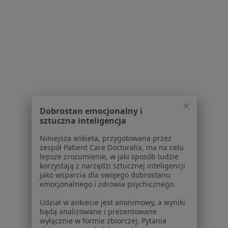
Dla profesjonalistów
Cennik
Dla lekarzy
Dla placówek medycznych
Noa Notes
nowość
Baza wiedzy
Centrum Pomocy dla Specjalisty
Kontakt
ZnanyLekarz - Strona główna
Dobrostan emocjonalny i
sztuczna inteligencja
ZnanyLekarz Sp. z o.o.
ul. Kolejowa 5/7
Niniejsza ankieta, przygotowana przez
zespół Patient Care Doctoralia, ma na celu
01-217 Warszawa, Polska
lepsze zrozumienie, w jaki sposób ludzie
korzystają z narzędzi sztucznej inteligencji
NIP: ⁠7010224868
jako wsparcia dla swojego dobrostanu
KRS: ⁠0000347997
emocjonalnego i zdrowia psychicznego.
REGON: ⁠142276657
Udział w ankiecie jest anonimowy, a wyniki
będą analizowane i prezentowane
Sąd Rejonowy dla m.st. Warszawy w Warszawie XII
wyłącznie w formie zbiorczej. Pytania