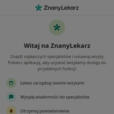
Me
Chirurg Szczękowo-Twarzowy • Ruda Śląska, śląskie
Filtry
Mapa
Polecani chirurdzy szczękowo-twarzowi w
Witaj na ZnanyLekarz
Rudzie Śląskiej
Jak działają wyniki wyszukiwania
Znajdź najlepszych specjalistów i umawiaj wizyty.
Pobierz aplikację, aby uzyskać bezpłatny dostęp do
przydatnych funkcji:
Łatwo zarządzaj swoimi wizytami
Wysyłaj wiadomości do specjalistów
dr n. med. Aleksandra Szantyr
Otrzymuj powiadomienia
Chirurg szczękowo-twarzowy, Chirurg stomatologiczny,