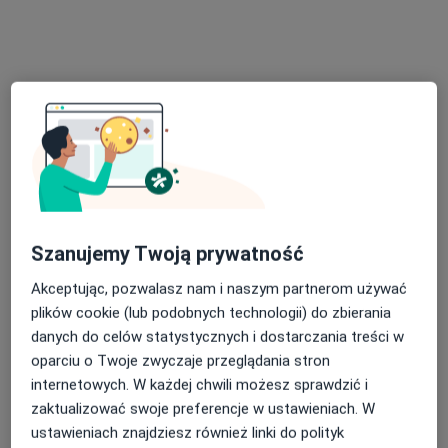
Specjalista nie oferuje umawiania online pod tym adresem.
Poproś o wizytę
Szanujemy Twoją prywatność
dr n. med. Bartłomiej Borowski
Akceptując, pozwalasz nam i naszym partnerom używać
Chirurg szczękowo-twarzowy, Stomatolog, Chirurg
plików cookie (lub podobnych technologii) do zbierania
·
Więcej
stomatologiczny
danych do celów statystycznych i dostarczania treści w
52 opinie
oparciu o Twoje zwyczaje przeglądania stron
internetowych. W każdej chwili możesz sprawdzić i
Adres 1
Adres 2
Adres 3
zaktualizować swoje preferencje w ustawieniach. W
ustawieniach znajdziesz również linki do polityk