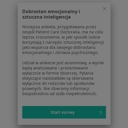
W pobliżu Rudy Śląskiej
Chirurdzy szczękowo-twarzowi w Katowicach
Dobrostan emocjonalny i
sztuczna inteligencja
Chirurdzy szczękowo-twarzowi w Gliwicach
Niniejsza ankieta, przygotowana przez
Chirurdzy szczękowo-twarzowi w Sosnowcu
zespół Patient Care Doctoralia, ma na celu
lepsze zrozumienie, w jaki sposób ludzie
Chirurdzy szczękowo-twarzowi w Dąbrowie
korzystają z narzędzi sztucznej inteligencji
Górniczej
jako wsparcia dla swojego dobrostanu
emocjonalnego i zdrowia psychicznego.
Chirurdzy szczękowo-twarzowi w Chorzowie
Udział w ankiecie jest anonimowy, a wyniki
Więcej (13)
będą analizowane i prezentowane
wyłącznie w formie zbiorczej. Pytania
Więcej w kategorii: W pobliżu Rudy Śląskiej
dotyczące nastolatków są skierowane
wyłącznie do rodziców lub opiekunów
Najczęstsze schorzenia
prawnych. Nie zbieramy informacji
bezpośrednio od osób niepełnoletnich.
Ból zęba Ruda Śląska
Braki zębowe Ruda Śląska
Start survey
Choroby przyzębia Ruda Śląska
Choroby stomatologiczne Ruda Śląska