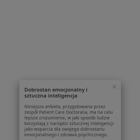
Więcej w kategorii: W pobliżu Jaworzna
Najczęstsze schorzenia
Ból zęba Jaworzno
Braki zębowe Jaworzno
Urazy szczękowo-twarzowe Jaworzno
Zęby zatrzymane Jaworzno
Strona Główna
Chirurg Szczękowo-Twarzowy
Zmień miasto
Jaworzno
Zmień miasto
Dobrostan emocjonalny i
sztuczna inteligencja
Niniejsza ankieta, przygotowana przez
zespół Patient Care Doctoralia, ma na celu
lepsze zrozumienie, w jaki sposób ludzie
korzystają z narzędzi sztucznej inteligencji
jako wsparcia dla swojego dobrostanu
Serwis
emocjonalnego i zdrowia psychicznego.