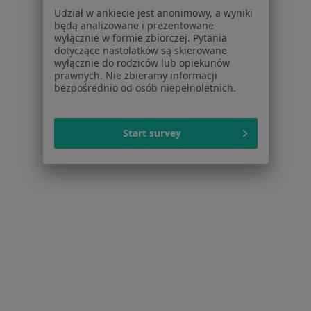
Regulamin
Udział w ankiecie jest anonimowy, a wyniki
Polityka prywatności pacjentów
będą analizowane i prezentowane
wyłącznie w formie zbiorczej. Pytania
Polityka prywatności profesjonalistów
dotyczące nastolatków są skierowane
Polityka prywatności dla profesjonalistów, których
wyłącznie do rodziców lub opiekunów
dane pozyskaliśmy samodzielnie
prawnych. Nie zbieramy informacji
bezpośrednio od osób niepełnoletnich.
Polityka cookies
Jak działają wyniki wyszukiwania
Dostępność
Start survey
O nas
Praca
Rekrutujemy!
Partnerzy
Centrum prasowe
Kontakt
Dla pacjentów
Lekarze
Placówki medyczne
Pytania i odpowiedzi