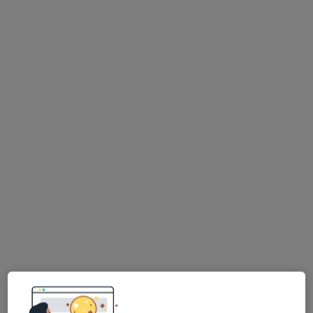
N.Z.O.Z.Centrum Medyczne Dentimed Sp.
z.o.o
·
Więcej
Chirurgia szczękowa, Stomatologia, Protetyka
486 opinii
Stefana Kisielewskiego 19, Sosnowiec
•
Mapa
Brak dostępnych specjalistów z wolnymi terminami w tym centrum medycznym.
Pokaż profil