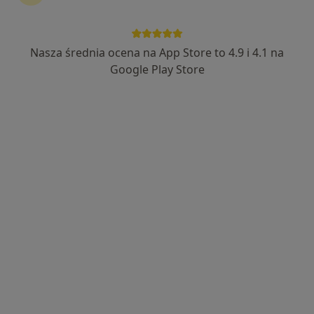
lek. dent. Natalia Sitek-Ignac
·
Więcej
Nasza średnia ocena na App Store to 4.9 i 4.1 na
Chirurg szczękowo-twarzowy
25 opinii
Google Play Store
Wojska Polskiego 12, Sosnowiec
•
Mapa
Centrum Medyczne LUX MED Stomatologia Sosnowiec - Wojska Polskiego 12
Konsultacja chirurga szczękowego
od 250 zł
Specjalista nie oferuje umawiania online pod tym adresem.
Poproś o wizytę