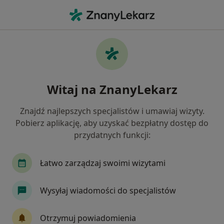
Me
Chirurg Szczękowo-Twarzowy • Jaworzno, śląskie
Filtry
Ubezpieczenie
Mapa
Polecani chirurdzy szczękowo-twarzowi w
Witaj na ZnanyLekarz
Jaworznie
Jak działają wyniki wyszukiwania
Znajdź najlepszych specjalistów i umawiaj wizyty.
Pobierz aplikację, aby uzyskać bezpłatny dostęp do
przydatnych funkcji:
Wybierz swoje ubezpieczenie
Łatwo zarządzaj swoimi wizytami
Wysyłaj wiadomości do specjalistów
Otrzymuj powiadomienia