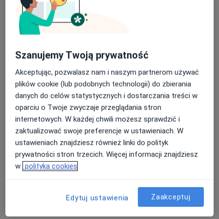
Dental Centrum - Stomatologia pod
narkozą
·
Więcej
Chirurgia szczękowa, Stomatologia, Protetyka
43 opinie
Szanujemy Twoją prywatność
Rynek 3/3, Mysłowice
•
Mapa
Akceptując, pozwalasz nam i naszym partnerom używać
Brak dostępnych specjalistów z wolnymi terminami w tym centrum medycznym.
plików cookie (lub podobnych technologii) do zbierania
Pokaż profil
danych do celów statystycznych i dostarczania treści w
oparciu o Twoje zwyczaje przeglądania stron
internetowych. W każdej chwili możesz sprawdzić i
zaktualizować swoje preferencje w ustawieniach. W
Dostępni specjaliści
ustawieniach znajdziesz również linki do polityk
prywatności stron trzecich. Więcej informacji znajdziesz
Specjaliści znajdują się poza Jaworzno, śląskie, w
w
polityka cookies
obszarach bliskich Twojemu wyszukiwaniu.
Zaakceptuj
Edytuj ustawienia